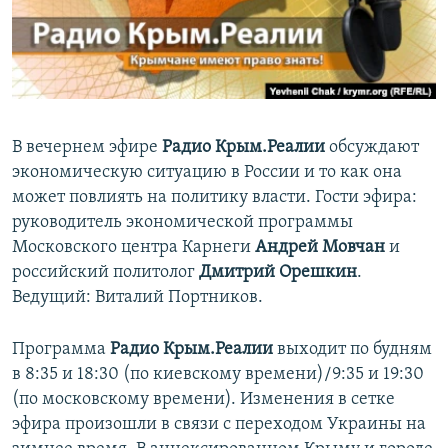
ПРИСОЕДИНЯЙТЕСЬ!
ПОБЕДИТЕЛЕЙ НЕ СУДЯТ?
КРЫМ.НЕПОКОРЕННЫЙ
ELIFBE
УКРАИНСКАЯ ПРОБЛЕМА КРЫМА
В вечернем эфире
Радио Крым.Реалии
обсуждают
Все сайты RFE/RL
экономическую ситуацию в России и то как она
может повлиять на политику власти. Гости эфира:
руководитель экономической программы
Московского центра Карнеги
Андрей Мовчан
и
российский политолог
Дмитрий Орешкин
.
Ведущий: Виталий Портников.
Программа
Радио Крым.Реалии
выходит по будням
в 8:35 и 18:30 (по киевскому времени)/9:35 и 19:30
(по московскому времени). Изменения в сетке
эфира произошли в связи с переходом Украины на