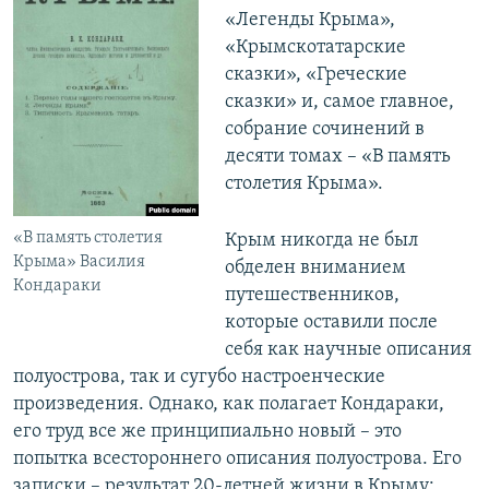
«Легенды Крыма»,
«Крымскотатарские
сказки», «Греческие
сказки» и, самое главное,
собрание сочинений в
десяти томах – «В память
столетия Крыма».
«В память столетия
Крым никогда не был
Крыма» Василия
обделен вниманием
Кондараки
путешественников,
которые оставили после
себя как научные описания
полуострова, так и сугубо настроенческие
произведения. Однако, как полагает Кондараки,
его труд все же принципиально новый – это
попытка всестороннего описания полуострова. Его
записки – результат 20-летней жизни в Крыму: