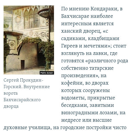
По мнению Кондараки, в
Бахчисарае наиболее
интересным является
ханский дворец, «с
садиками, кладбищами
Гиреев и мечетями»; стоит
взглянуть на лавки, где
готовятся «различного рода
собственно татарские
произведения», на
Сергей Прокудин-
кофейни, во дворах
Горский. Внутренние
которых сооружены
ворота
водометы, прикрытые
Бахчисарайского
беседками, завитыми
дворца
виноградными лозами, на
медресе или высшие
духовные училища, на городские постройки чисто