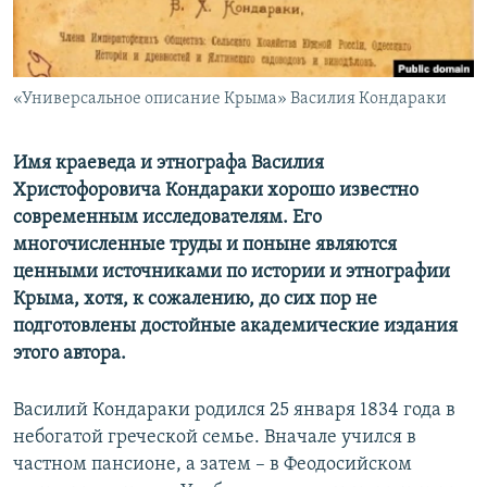
ПРИСОЕДИНЯЙТЕСЬ!
ПОБЕДИТЕЛЕЙ НЕ СУДЯТ?
КРЫМ.НЕПОКОРЕННЫЙ
ELIFBE
«Универсальное описание Крыма» Василия Кондараки
УКРАИНСКАЯ ПРОБЛЕМА КРЫМА
Имя краеведа и этнографа Василия
Все сайты RFE/RL
Христофоровича Кондараки хорошо известно
современным исследователям. Его
многочисленные труды и поныне являются
ценными источниками по истории и этнографии
Крыма, хотя, к сожалению, до сих пор не
подготовлены достойные академические издания
этого автора.
Василий Кондараки родился 25 января 1834 года в
небогатой греческой семье. Вначале учился в
частном пансионе, а затем – в Феодосийском