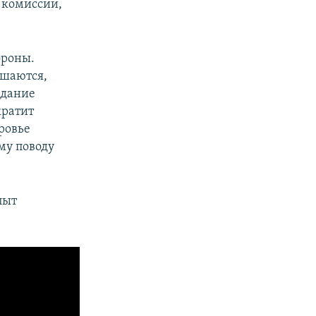
 комиссии,
ороны.
ршаются,
здание
кратит
ровье
му поводу
пыт