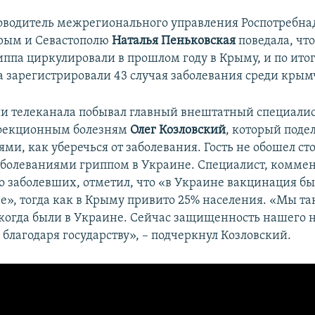
оводитель межрегионального управления Роспотребна
рым и Севастополю
Наталья Пеньковская
поведала, чт
иппа циркулировали в прошлом году в Крыму, и по ит
а зарегистрировали 43 случая заболевания среди крым
ии телеканала побывал главный внештатный специали
фекционным болезням
Олег Козловский
, который поде
ми, как уберечься от заболевания. Гость не обошел ст
аболеваниями гриппом в Украине. Специалист, комме
о заболевших, отметил, что «в Украине вакцинация бы
е», тогда как в Крыму привито 25% населения. «Мы та
, когда были в Украине. Сейчас защищенность нашего 
 благодаря государству», – подчеркнул Козловский.