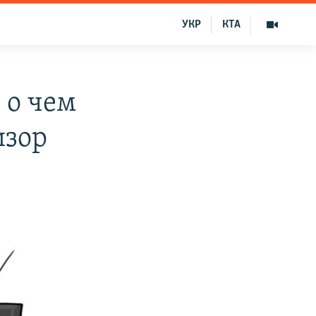
УКР
КТА
 о чем
изор