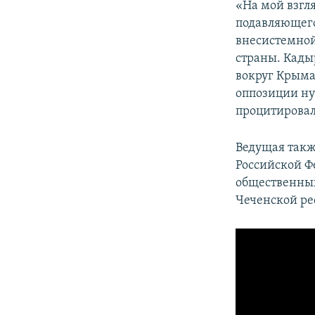
«На мой взгл
подавляющего
внесистемной
страны. Кады
вокруг Крыма
оппозиции ну
процитировал
Ведущая такж
Российской Ф
общественных
Чеченской ре