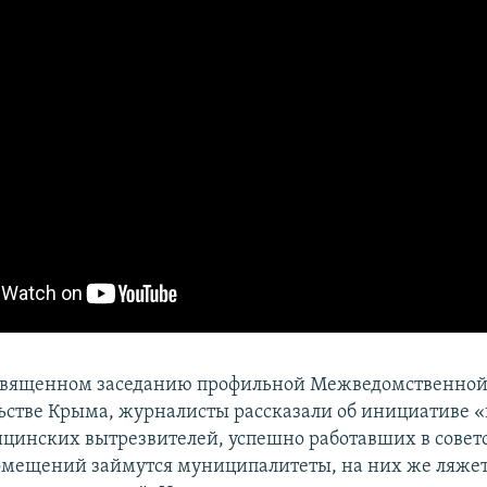
освященном заседанию профильной Межведомственно
ьстве Крыма, журналисты рассказали об инициативе 
цинских вытрезвителей, успешно работавших в советс
мещений займутся муниципалитеты, на них же ляжет 