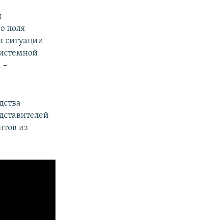
й
о поля
к ситуации
системной
 –
дства
едставителей
нтов из