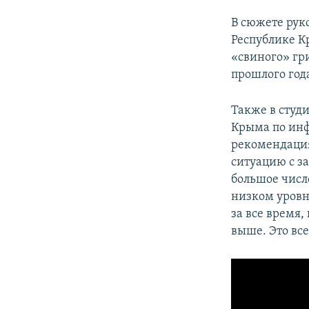
В сюжете рук
Республике К
«свиного» гр
прошлого год
Также в студ
Крыма по ин
рекомендация
ситуацию с з
большое числ
низком уровн
за все время
выше. Это все