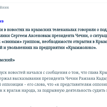
ейник
ев
ли в новостях на крымских телеканалах говорили о по
блики Сергеем Аксеновым президента Чечни, о ситуац
 «свиным» гриппом, необходимости открытия в Крым
й и увольнениях на предприятии «Крыммолоко».
ымский»
уск новостей начался с сообщения о том, что глава К
ержал высказывания президента Чечни Рамзана Кады
 оппозиции – его слова, что «к представителям оппоз
к к врагам народа, за подрывную деятельность судить 