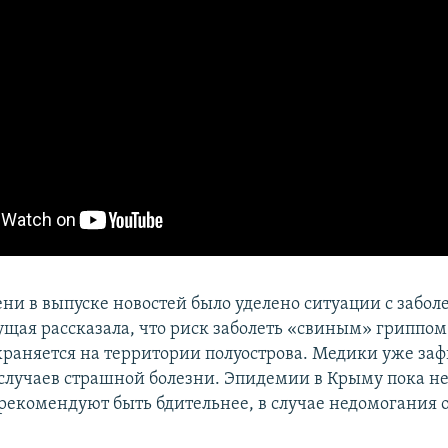
ни в выпуске новостей было уделено ситуации с забо
ущая рассказала, что риск заболеть «свиным» гриппом
раняется на территории полуострова. Медики уже за
случаев страшной болезни. Эпидемии в Крыму пока не
рекомендуют быть бдительнее, в случае недомогания 