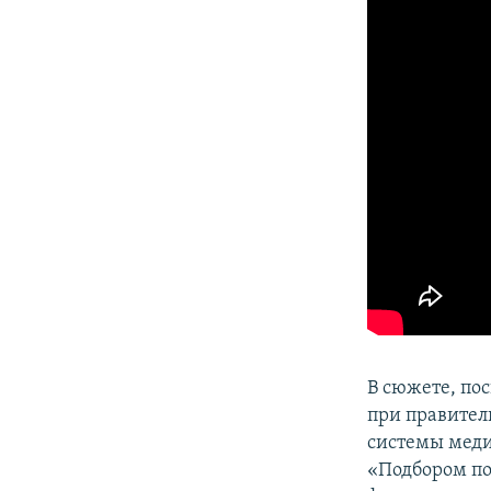
В сюжете, п
при правител
системы меди
«Подбором по