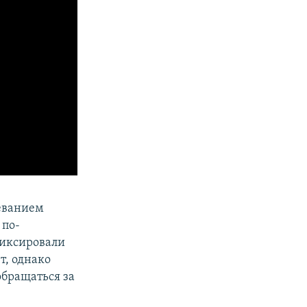
леванием
 по-
фиксировали
т, однако
обращаться за