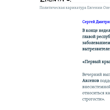
Политическая карикатура Евгении Ол
Сергей Дмитри
В конце неде
главой респу
заболеванием
вытрезвителе
«Первый кр
Вечерний вып
Аксенов
подд
внесистемной
относиться ка
строгости».