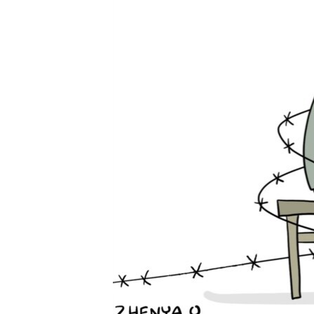
ПОБЕДИТЕЛЕЙ НЕ СУДЯТ?
КРЫМ.НЕПОКОРЕННЫЙ
ELIFBE
УКРАИНСКАЯ ПРОБЛЕМА КРЫМА