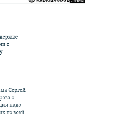
ддержке
ии с
у
рыма
Сергей
рова о
иции надо
их по всей