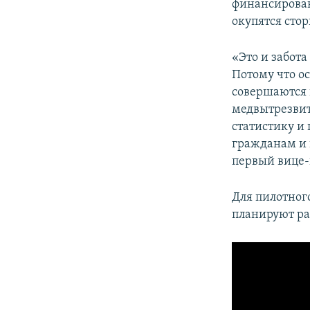
финансирован
окупятся стор
«Это и забот
Потому что о
совершаются 
медвытрезвит
статистику и
гражданам и 
первый вице
Для пилотног
планируют ра