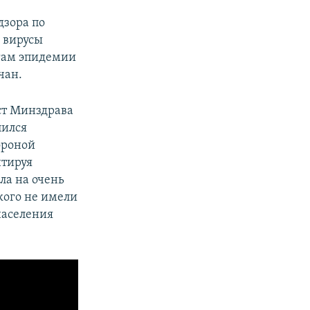
дзора по
о вирусы
огам эпидемии
чан.
ст Минздрава
лился
ороной
нтируя
ла на очень
кого не имели
населения