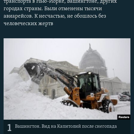
транспорта в Нью-Йорке, Вашингтоне, других
ПРИСОЕДИНЯЙТЕСЬ!
ПОБЕДИТЕЛЕЙ НЕ СУДЯТ?
городах страны. Были отменены тысячи
авиарейсов. К несчастью, не обошлось без
КРЫМ.НЕПОКОРЕННЫЙ
человеческих жертв
ELIFBE
УКРАИНСКАЯ ПРОБЛЕМА КРЫМА
Все сайты RFE/RL
1
Вашингтон. Вид на Капитолий после снегопада