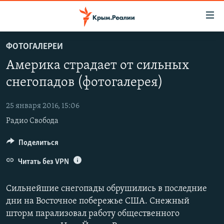
Доступность
ссылки
Вернуться
ФОТОГАЛЕРЕИ
к
НОВОСТИ
Америка страдает от сильных
основному
СПЕЦПРОЕКТЫ
содержанию
снегопадов (фотогалерея)
ВОДА
Вернутся
ГРУЗ 200
к
25 января 2016, 15:06
ИСТОРИЯ
КАРТА ВОЕННЫХ ОБЪЕКТОВ КРЫМА
главной
Радио Свобода
ЕЩЕ
11 ЛЕТ ОККУПАЦИИ КРЫМА. 11 ИСТОРИЙ СОПРОТИВЛЕНИЯ
навигации
Вернутся
РАДІО СВОБОДА
Поделиться
ИНТЕРАКТИВ
к
КАК ОБОЙТИ БЛОКИРОВКУ
ИНФОГРАФИКА
Читать без VPN
поиску
ТЕЛЕПРОЕКТ КРЫМ.РЕАЛИИ
Українською
Сильнейшие снегопады обрушились в последние
СОВЕТЫ ПРАВОЗАЩИТНИКОВ
дни на Восточное побережье США. Снежный
Qırımtatar
шторм парализовал работу общественного
ПРОПАВШИЕ БЕЗ ВЕСТИ