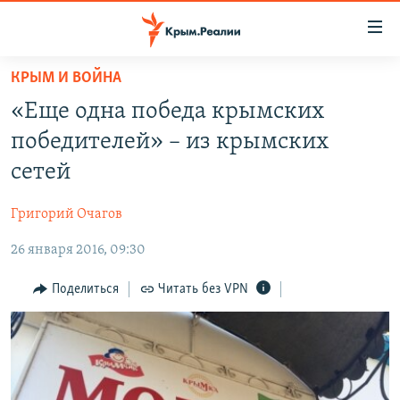
Доступность
ссылки
Вернуться
КРЫМ И ВОЙНА
к
НОВОСТИ
«Еще одна победа крымских
основному
СПЕЦПРОЕКТЫ
содержанию
победителей» – из крымских
ВОДА
Вернутся
ГРУЗ 200
сетей
к
ИСТОРИЯ
КАРТА ВОЕННЫХ ОБЪЕКТОВ КРЫМА
главной
Григорий Очагов
ЕЩЕ
11 ЛЕТ ОККУПАЦИИ КРЫМА. 11 ИСТОРИЙ СОПРОТИВЛЕНИЯ
навигации
Вернутся
26 января 2016, 09:30
РАДІО СВОБОДА
ИНТЕРАКТИВ
к
КАК ОБОЙТИ БЛОКИРОВКУ
ИНФОГРАФИКА
Поделиться
Читать без VPN
поиску
ТЕЛЕПРОЕКТ КРЫМ.РЕАЛИИ
Українською
СОВЕТЫ ПРАВОЗАЩИТНИКОВ
Qırımtatar
ПРОПАВШИЕ БЕЗ ВЕСТИ