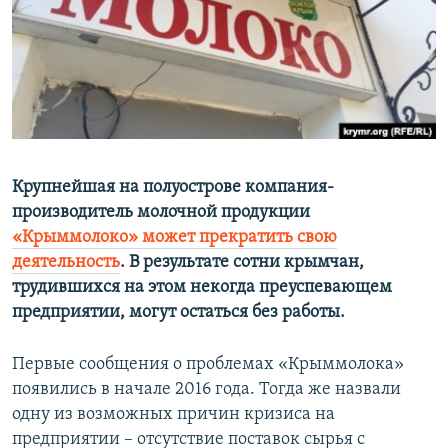
ПРИСОЕДИНЯЙТЕСЬ!
ПОБЕДИТЕЛЕЙ НЕ СУДЯТ?
КРЫМ.НЕПОКОРЕННЫЙ
ELIFBE
УКРАИНСКАЯ ПРОБЛЕМА КРЫМА
Все сайты RFE/RL
Крупнейшая на полуострове компания-
производитель молочной продукции
«Крыммолоко» может прекратить свою
деятельность
. В результате сотни крымчан,
трудившихся на этом некогда преуспевающем
предприятии, могут остаться без работы.
Первые сообщения о проблемах «Крыммолока»
появились в начале 2016 года. Тогда же назвали
одну из возможных причин кризиса на
предприятии – отсутствие поставок сырья с