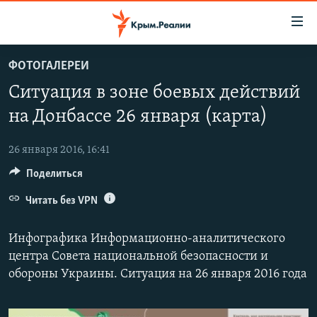
Доступность
ссылки
Вернуться
ФОТОГАЛЕРЕИ
к
НОВОСТИ
Ситуация в зоне боевых действий
основному
СПЕЦПРОЕКТЫ
содержанию
на Донбассе 26 января (карта)
ВОДА
Вернутся
ГРУЗ 200
к
26 января 2016, 16:41
ИСТОРИЯ
КАРТА ВОЕННЫХ ОБЪЕКТОВ КРЫМА
главной
Поделиться
ЕЩЕ
11 ЛЕТ ОККУПАЦИИ КРЫМА. 11 ИСТОРИЙ СОПРОТИВЛЕНИЯ
навигации
Вернутся
Читать без VPN
РАДІО СВОБОДА
ИНТЕРАКТИВ
к
КАК ОБОЙТИ БЛОКИРОВКУ
ИНФОГРАФИКА
поиску
Инфографика Информационно­-аналитического
ТЕЛЕПРОЕКТ КРЫМ.РЕАЛИИ
центра Совета национальной безопасности и
Українською
обороны Украины. Ситуация на 26 января 2016 года
СОВЕТЫ ПРАВОЗАЩИТНИКОВ
Qırımtatar
ПРОПАВШИЕ БЕЗ ВЕСТИ