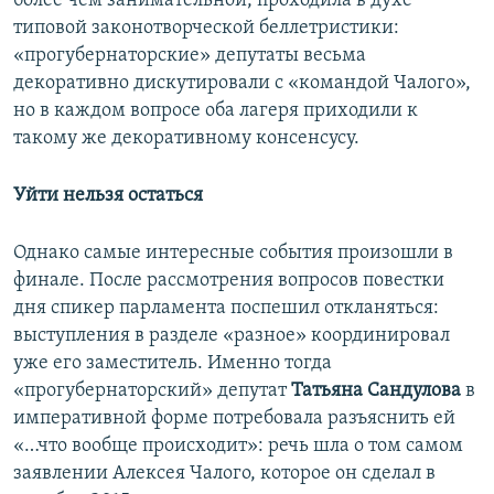
более чем занимательной, проходила в духе
типовой законотворческой беллетристики:
«прогубернаторские» депутаты весьма
декоративно дискутировали с «командой Чалого»,
но в каждом вопросе оба лагеря приходили к
такому же декоративному консенсусу.
Уйти нельзя остаться
Однако самые интересные события произошли в
финале. После рассмотрения вопросов повестки
дня спикер парламента поспешил откланяться:
выступления в разделе «разное» координировал
уже его заместитель. Именно тогда
«прогубернаторский» депутат
Татьяна Сандулова
в
императивной форме потребовала разъяснить ей
«…что вообще происходит»: речь шла о том самом
заявлении Алексея Чалого, которое он сделал в