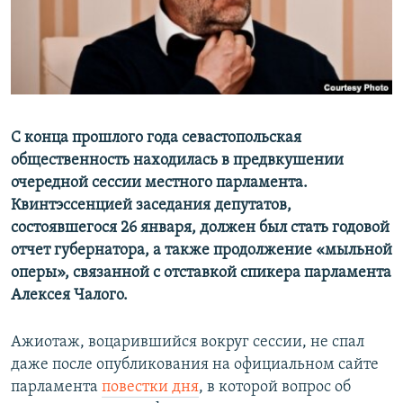
ПРИСОЕДИНЯЙТЕСЬ!
ПОБЕДИТЕЛЕЙ НЕ СУДЯТ?
КРЫМ.НЕПОКОРЕННЫЙ
ELIFBE
УКРАИНСКАЯ ПРОБЛЕМА КРЫМА
Все сайты RFE/RL
С конца прошлого года севастопольская
общественность находилась в предвкушении
очередной сессии местного парламента.
Квинтэссенцией заседания депутатов,
состоявшегося 26 января, должен был стать годовой
отчет губернатора, а также продолжение «мыльной
оперы», связанной с отставкой спикера парламента
Алексея Чалого.
Ажиотаж, воцарившийся вокруг сессии, не спал
даже после опубликования на официальном сайте
парламента
повестки дня
, в которой вопрос об