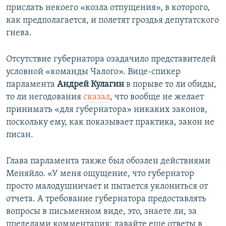
прислать некоего «козла отпущения», в которого,
как предполагается, и полетят гроздья депутатского
гнева.
Отсутствие губернатора озадачило представителей
условной «команды Чалого». Вице-спикер
парламента
Андрей Кулагин
в порыве то ли обиды,
то ли негодования
сказал
, что вообще не желает
принимать «для губернатора» никаких законов,
поскольку ему, как показывает практика, закон не
писан.
Глава парламента также был обозлен действиями
Меняйло. «У меня ощущение, что губернатор
просто малодушничает и пытается уклониться от
отчета. А требование губернатора предоставлять
вопросы в письменном виде, это, знаете ли, за
пределами комментария: давайте еще ответы в