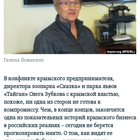
ПРИСОЕДИНЯЙТЕСЬ!
ПОБЕДИТЕЛЕЙ НЕ СУДЯТ?
КРЫМ.НЕПОКОРЕННЫЙ
ELIFBE
УКРАИНСКАЯ ПРОБЛЕМА КРЫМА
Все сайты RFE/RL
Галина Ломакина
В конфликте крымского предпринимателя,
директора зоопарка «Сказка» и парка львов
«Тайган» Олега Зубкова с крымской властью,
похоже, ни одна из сторон не готова к
компромиссу. Чем, в конце концов, закончится
одна из показательных историй крымского бизнеса
в российских реалиях – сегодня не берется
прогнозировать никто. О том, как видят ее