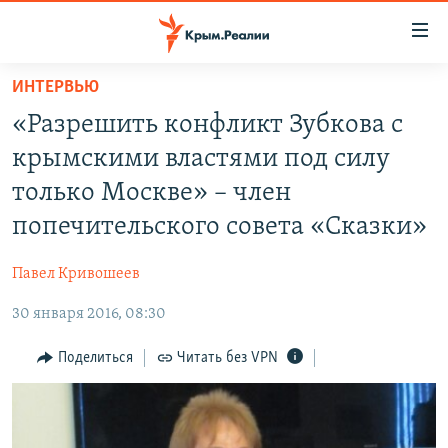
Доступность
ссылки
Вернуться
ИНТЕРВЬЮ
к
НОВОСТИ
«Разрешить конфликт Зубкова с
основному
СПЕЦПРОЕКТЫ
содержанию
крымскими властями под силу
ВОДА
Вернутся
ГРУЗ 200
только Москве» – член
к
ИСТОРИЯ
КАРТА ВОЕННЫХ ОБЪЕКТОВ КРЫМА
попечительского совета «Сказки»
главной
ЕЩЕ
11 ЛЕТ ОККУПАЦИИ КРЫМА. 11 ИСТОРИЙ СОПРОТИВЛЕНИЯ
навигации
Павел Кривошеев
Вернутся
РАДІО СВОБОДА
ИНТЕРАКТИВ
к
30 января 2016, 08:30
КАК ОБОЙТИ БЛОКИРОВКУ
ИНФОГРАФИКА
поиску
Поделиться
Читать без VPN
ТЕЛЕПРОЕКТ КРЫМ.РЕАЛИИ
Українською
СОВЕТЫ ПРАВОЗАЩИТНИКОВ
Qırımtatar
ПРОПАВШИЕ БЕЗ ВЕСТИ