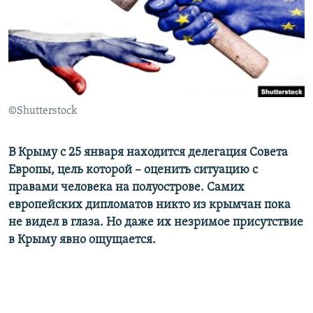
ПРИСОЕДИНЯЙТЕСЬ!
ПОБЕДИТЕЛЕЙ НЕ СУДЯТ?
КРЫМ.НЕПОКОРЕННЫЙ
ELIFBE
УКРАИНСКАЯ ПРОБЛЕМА КРЫМА
Все сайты RFE/RL
©Shutterstock
В Крыму с 25 января находится делегация Совета
Европы, цель которой – оценить ситуацию с
правами человека на полуострове. Самих
европейских дипломатов никто из крымчан пока
не видел в глаза. Но даже их незримое присутствие
в Крыму явно ощущается.