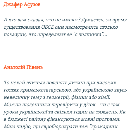
Джафер Афузов
А кто вам сказал, что не имеют? Думается, за время
существования ОБСЕ они насмотрелись столько
показухи, что определяют ее "с полпинка"...
Анатолій Півень
То нехай вчителя пояснять дитині при високих
гостях кримськотатарською, або українською якусь
невеличку тему з геометрії, фізики або хімії.
Можна щоденники перевірити у діток - чи є там
уроки української та скільки годин на тиждень. Як
в бюджеті району фінансуються мовні програми.
Маю надію, що євробюрократи теж "громадяни