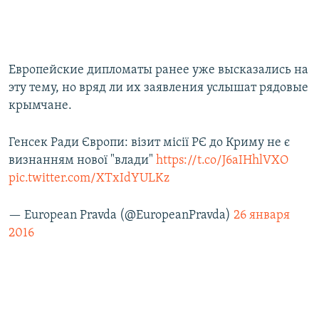
Европейские дипломаты ранее уже высказались на
эту тему, но вряд ли их заявления услышат рядовые
крымчане.
Генсек Ради Європи: візит місії РЄ до Криму не є
визнанням нової "влади"
https://t.co/J6aIHhlVXO
pic.twitter.com/XTxIdYULKz
— European Pravda (@EuropeanPravda)
26 января
2016