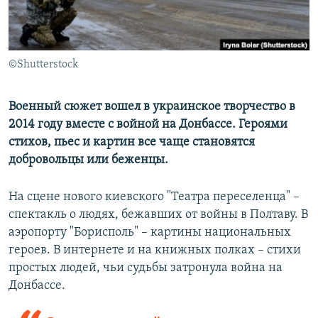
ПРИСОЕДИНЯЙТЕСЬ!
ПОБЕДИТЕЛЕЙ НЕ СУДЯТ?
КРЫМ.НЕПОКОРЕННЫЙ
ELIFBE
©Shutterstock
УКРАИНСКАЯ ПРОБЛЕМА КРЫМА
Военный сюжет вошел в украинское творчество в
Все сайты RFE/RL
2014 году вместе с войной на Донбассе. Героями
стихов, пьес и картин все чаще становятся
добровольцы или беженцы.
На сцене нового киевского "Театра переселенца" –
спектакль о людях, бежавших от войны в Полтаву. В
аэропорту "Борисполь" – картины национальных
героев. В интернете и на книжных полках – стихи
простых людей, чьи судьбы затронула война на
Донбассе.