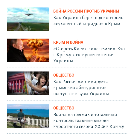
ВОЙНА РОССИИ ПРОТИВ УКРАИНЫ
Как Украина берет под контроль
«сухопутный коридор» в Крым
КРЫМ И ВОЙНА
«Стереть Киев с лица земли». Кто
в Крыму хочет уничтожения
Украины
ОБЩЕСТВО
Как Россия «мотивирует»
крымских абитуриентов
поступать в вузы Украины
ОБЩЕСТВО
Война на пляжах и тотальный
контроль: главные вызовы
курортного сезона-2026 в Крыму