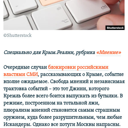
ПРИСОЕДИНЯЙТЕСЬ!
ПОБЕДИТЕЛЕЙ НЕ СУДЯТ?
КРЫМ.НЕПОКОРЕННЫЙ
ELIFBE
©Shutterstock
УКРАИНСКАЯ ПРОБЛЕМА КРЫМА
Все сайты RFE/RL
Специально для Крым.Реалии, рубрика
«Мнение»
Очередные случаи
блокировки российскими
властями СМИ
, рассказывающих о Крыме, событие
вполне ожидаемое. Свобода мнений и независимая
трактовка событий – это тот Джинн, которого
Кремль более всего боится выпускать из бутылки. В
режиме, построенном на тотальной лжи,
плюрализм мнений становится самым страшным
оружием, куда более разрушительным, чем любые
Искандеры. Однако все потуги Москвы напрасны.