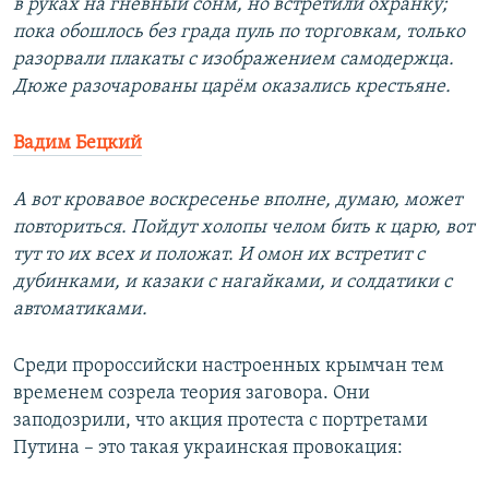
в руках на гневный сонм, но встретили охранку;
пока обошлось без града пуль по торговкам, только
разорвали плакаты с изображением самодержца.
Дюже разочарованы царём оказались крестьяне.
Вадим Бецкий
А вот кровавое воскресенье вполне, думаю, может
повториться. Пойдут холопы челом бить к царю, вот
тут то их всех и положат. И омон их встретит с
дубинками, и казаки с нагайками, и солдатики с
автоматиками.
Среди пророссийски настроенных крымчан тем
временем созрела теория заговора. Они
заподозрили, что акция протеста с портретами
Путина – это такая украинская провокация: