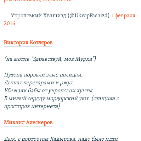
— Укропський Хвашизд (@UkropFashizd)
1 февраля
2016
Виктория Котляров
(на мотив "Здравствуй, моя Мурка")
Путена порвали злые полицаи,
Дышат перегарами и ржут, —
Убежали бабы от укропской хунты
В милый сердцу мордорский уют. (стащила с
просторов интернета)
Микаил Алескеров
Дык, с портретом Кадырова, надо было идти