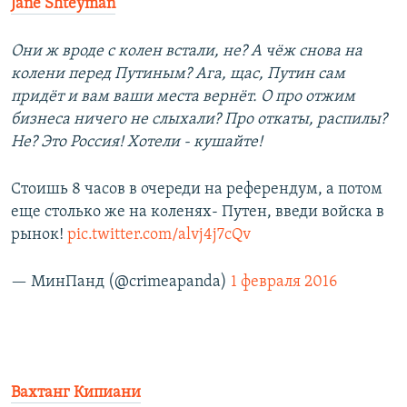
Jane Shteyman
Они ж вроде с колен встали, не? А чёж снова на
колени перед Путиным? Ага, щас, Путин сам
придёт и вам ваши места вернёт. О про отжим
бизнеса ничего не слыхали? Про откаты, распилы?
Не? Это Россия! Хотели - кушайте!
Стоишь 8 часов в очереди на референдум, а потом
еще столько же на коленях- Путен, введи войска в
рынок!
pic.twitter.com/alvj4j7cQv
— МинПанд (@crimeapanda)
1 февраля 2016
Вахтанг Кипиани