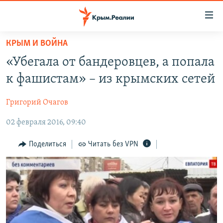
Доступность
ссылки
Вернуться
КРЫМ И ВОЙНА
к
НОВОСТИ
«Убегала от бандеровцев, а попала
основному
СПЕЦПРОЕКТЫ
содержанию
к фашистам» – из крымских сетей
ВОДА
Вернутся
ГРУЗ 200
к
Григорий Очагов
ИСТОРИЯ
КАРТА ВОЕННЫХ ОБЪЕКТОВ КРЫМА
главной
02 февраля 2016, 09:40
ЕЩЕ
11 ЛЕТ ОККУПАЦИИ КРЫМА. 11 ИСТОРИЙ СОПРОТИВЛЕНИЯ
навигации
Вернутся
РАДІО СВОБОДА
ИНТЕРАКТИВ
Поделиться
Читать без VPN
к
КАК ОБОЙТИ БЛОКИРОВКУ
ИНФОГРАФИКА
поиску
ТЕЛЕПРОЕКТ КРЫМ.РЕАЛИИ
Українською
СОВЕТЫ ПРАВОЗАЩИТНИКОВ
Qırımtatar
ПРОПАВШИЕ БЕЗ ВЕСТИ