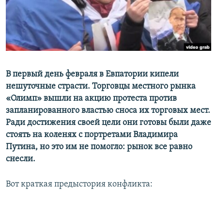
ПРИСОЕДИНЯЙТЕСЬ!
ПОБЕДИТЕЛЕЙ НЕ СУДЯТ?
КРЫМ.НЕПОКОРЕННЫЙ
ELIFBE
УКРАИНСКАЯ ПРОБЛЕМА КРЫМА
Все сайты RFE/RL
В первый день февраля в Евпатории кипели
нешуточные страсти. Торговцы местного рынка
«Олимп» вышли на акцию протеста против
запланированного властью сноса их торговых мест.
Ради достижения своей цели они готовы были даже
стоять на коленях с портретами Владимира
Путина, но это им не помогло: рынок все равно
снесли.
Вот краткая предыстория конфликта: