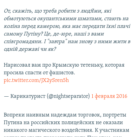
От, скажіть, що треба робити з людЯми, які
обмотуються окупантськими шматами, стають на
коліна перед камерою, яка має передати їхні плачі
самому Путіну? Це, де-юре, наші з вами
співгромадяни. І "завтра" нам знову з ними жити в
одній державі чи як?
Нарисовал вам про Крымскую тетеньку, которая
просила спасти от фашистов.
pic.twitter.com/JX2ySren5h
— Карикатурист (@nightseparator)
1 февраля 2016
Вопреки наивным надеждам торговок, портреты
Путина на российских полицейских не оказали
никакого магического воздействия. К участникам