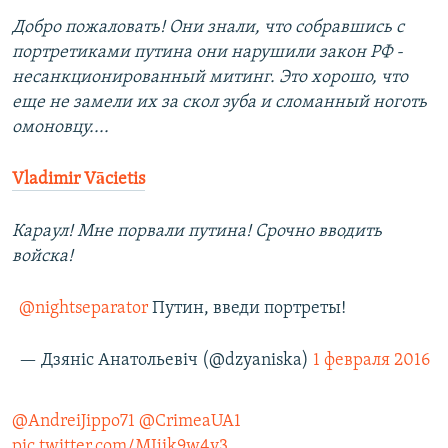
Добро пожаловать! Они знали, что собравшись с
портретиками путина они нарушили закон РФ -
несанкционированный митинг. Это хорошо, что
еще не замели их за скол зуба и сломанный ноготь
омоновцу....
Vladimir Vācietis
Караул! Мне порвали путина! Cрочно вводить
войска!
@nightseparator
Путин, введи портреты!
— Дзянiс Анатольевiч (@dzyaniska)
1 февраля 2016
@AndreiJippo71
@CrimeaUA1
pic.twitter.com/MIjik9w4v3