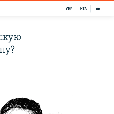
УКР
КТА
йскую
опу?