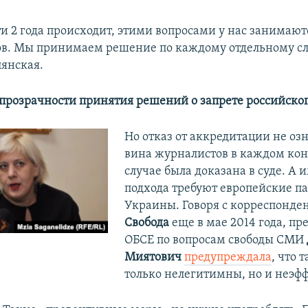
ти 2 года происходит, этими вопросами у нас занимают
в. Мы принимаем решение по каждому отдельному сл
лянская.
 прозрачности принятия решений о запрете российско
Но отказ от аккредитации не озн
вина журналистов в каждом ко
случае была доказана в суде. А 
подхода требуют европейские п
Украины. Говоря с корреспонде
Свобода
еще в мае 2014 года, пр
ОБСЕ по вопросам свободы СМИ
ч
Миятович
предупреждала
, что 
только нелегитимны, но и неэф