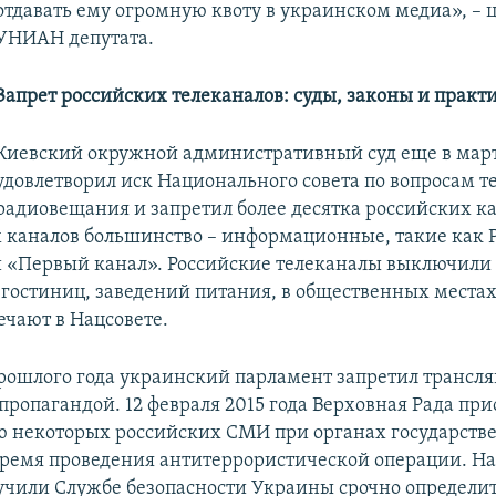
отдавать ему огромную квоту в украинском медиа», – 
УНИАН депутата.
Запрет российских телеканалов: суды, законы и практ
Киевский окружной административный суд еще в март
удовлетворил иск Национального совета по вопросам т
радиовещания и запретил более десятка российских к
каналов большинство – информационные, такие как Р
и «Первый канал». Российские телеканалы выключили
 гостиниц, заведений питания, в общественных местах
ечают в Нацсовете.
прошлого года украинский парламент запретил трансл
пропагандой. 12 февраля 2015 года Верховная Рада пр
 некоторых российских СМИ при органах государстве
ремя проведения антитеррористической операции. Н
учили Службе безопасности Украины срочно определи