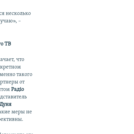
ся несколько
учаю», –
го ТВ
ачает, что
нкретном
именно такого
артнеры от
нтом
Рад
і
о
едставитель
Дуня
такие меры не
фективны.