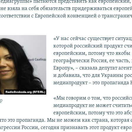
едиагруппы» пытаются представить как европейский,
я не взяла на себя обязательств придерживаться европ
 соответствии с Европейской конвенцией о трансграни
«У нас сейчас существует ситуац
которой российский продукт счи
европейским, потому что якобы
географически Россия, ее часть,
Европу», – сказала депутат аген
и добавила, что для Украины ро
медиапродукт – это пропаганда 
«Мы говорим о том, что россий
ар
медиапродукт не может считать
европейским, потому что это абс
что это пропаганда. Мы не можем как страна, которая 
агрессии России, сегодня признавать этот продукт евр