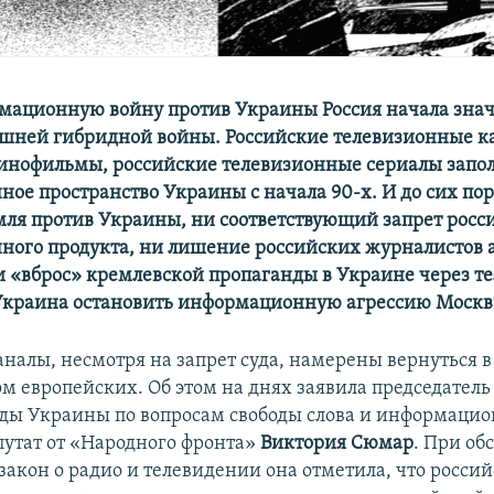
мационную войну против Украины Россия начала зна
шней гибридной войны. Российские телевизионные к
инофильмы, российские телевизионные сериалы запо
ое пространство Украины с начала 90-х. И до сих пор
мля против Украины, ни соответствующий запрет росс
ого продукта, ни лишение российских журналистов 
и «вброс» кремлевской пропаганды в Украине через т
Украина остановить информационную агрессию Моск
аналы, несмотря на запрет суда, намерены вернуться 
ом европейских. Об этом на днях заявила председатель
ды Украины по вопросам свободы слова и информаци
путат от «Народного фронта»
Виктория Сюмар
. При о
закон о радио и телевидении она отметила, что росси