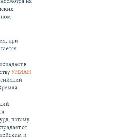
 несмотря на
ейских
чном
ия, при
тается
 попадает в
тству
УНИАН
ссийский
Кремля.
ский
ся
урд, потому
страдает от
опейским и