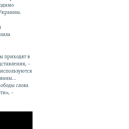
ходимо
 Украины.
и
нила
ы приходят в
дставления, –
 используются
ваны...
вободы слова
ти», –