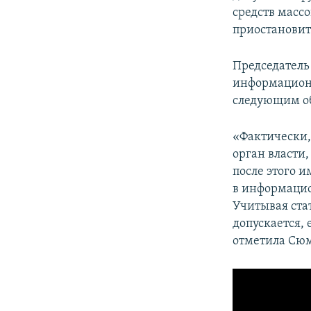
средств масс
приостановит
Председатель
информацион
следующим о
«Фактически,
орган власти,
после этого 
в информацио
Учитывая ста
допускается,
отметила Сюм