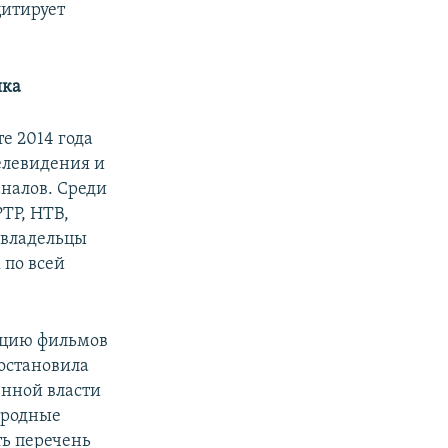
цитирует
ика
е 2014 года
елевидения и
аналов. Среди
ТР, НТВ,
 владельцы
 по всей
яцию фильмов
иостановила
нной власти
ародные
ть перечень