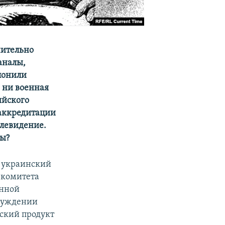
чительно
аналы,
лонили
 ни военная
ийского
аккредитации
елевидение.
вы?
в украинский
 комитета
онной
бсуждении
йский продукт