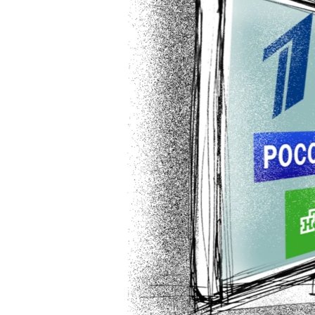
ПОБЕДИТЕЛЕЙ НЕ СУДЯТ?
КРЫМ.НЕПОКОРЕННЫЙ
ELIFBE
УКРАИНСКАЯ ПРОБЛЕМА КРЫМА