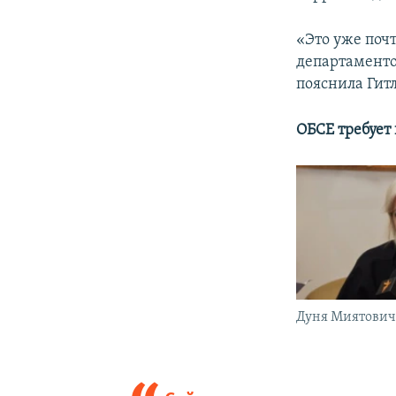
«Это уже поч
департаменто
пояснила Гит
ОБСЕ требует
Дуня Миятови