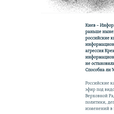
Киев – Инфор
раньше ныне
российские к
информационн
агрессия Кре
информационн
не остановил
Способна ли 
Российские к
эфир под вид
Верховной Ра
политики, де
изменений в 