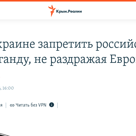
краине запретить росси
ганду, не раздражая Евр
к
, 16:00
ся
Читать без VPN