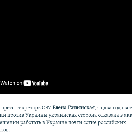
 пресс-секретарь СБУ
Елена Гитлянская
, за два года в
сии против Украины украинская сторона отказала в а
решении работать в Украине почти сотне российских
тов.