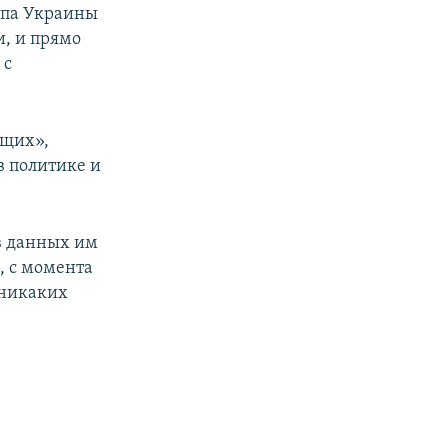
епа Украины
, и прямо
 с
ящих»,
в политике и
в данных им
, с момента
 никаких