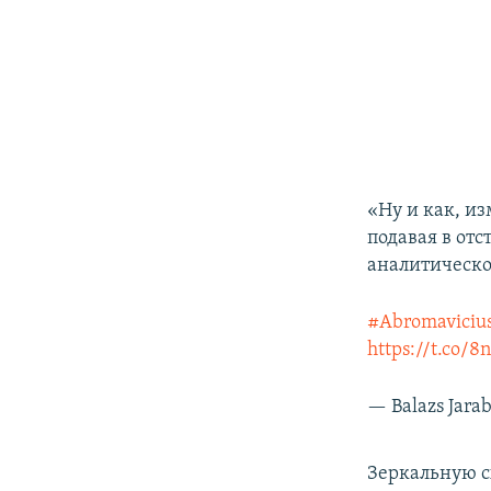
«Ну и как, и
подавая в отс
аналитическо
#Abromaviciu
https://t.co/
— Balazs Jara
Зеркальную с