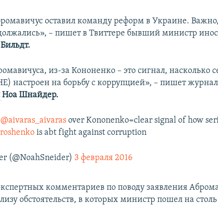
бромавичус оставил команду реформ в Украине. Важно
олжались», – пишет в Твиттере бывший министр ино
Бильдт.
омавичуса, из-за Кононенко – это сигнал, насколько 
Е) настроен на борьбу с коррупцией», – пишет журна
t
Ноа Шнайдер.
f
@aivaras_aivaras
over Kononenko=clear signal of how seri
roshenko
is abt fight against corruption
er (@NoahSneider)
3 февраля 2016
экспертных комментариев по поводу заявления Абром
лизу обстоятельств, в которых министр пошел на стол