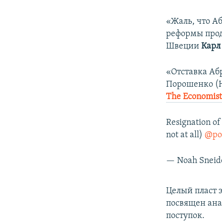
«Жаль, что А
реформы прод
Швеции
Карл 
«Отставка Абр
Порошенко (Н
The Economis
Resignation o
not at all)
@po
— Noah Sneid
Целый пласт 
посвящен ана
поступок.