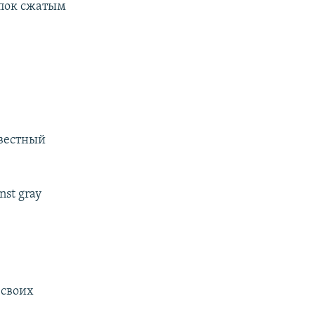
упок сжатым
звестный
nst gray
 своих