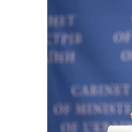
ПОБЕДИТЕЛЕЙ НЕ СУДЯТ?
КРЫМ.НЕПОКОРЕННЫЙ
ELIFBE
УКРАИНСКАЯ ПРОБЛЕМА КРЫМА