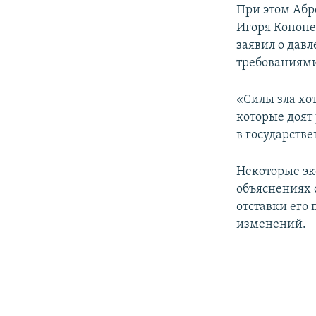
При этом Абр
Игоря Кононе
заявил о дав
требованиям
«Силы зла хот
которые доят
в государств
Некоторые эк
объяснениях с
отставки его
изменений.