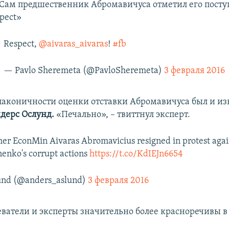
Сам предшественник Абромавичуса отметил его пост
pect»
Respect,
@aivaras_aivaras
!
#fb
— Pavlo Sheremeta (@PavloSheremeta)
3 февраля 2016
лаконичности оценки отставки Абромавичуса был и и
дерс Ослунд.
«Печально», – твиттнул эксперт.
er EconMin Aivaras Abromavicius resigned in protest agai
enko's corrupt actions
https://t.co/KdIEJn6654
und (@anders_aslund)
3 февраля 2016
еватели и эксперты значительно более красноречивы в