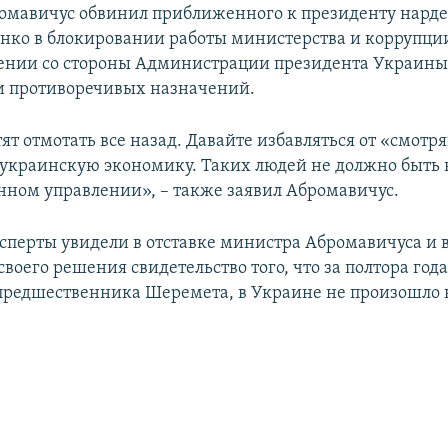
омавичус обвинил приближенного к президенту нард
нко в блокировании работы министерства и коррупции
лении со стороны Администрации президента Украины
и противоречивых назначений.
ят отмотать все назад. Давайте избавляться от «смотр
 украинскую экономику. Таких людей не должно быть 
енном управлении», – также заявил Абромавичус.
сперты увидели в отставке министра Абромавичуса и 
воего решения свидетельство того, что за полтора года
 предшественника Шеремета, в Украине не произошло