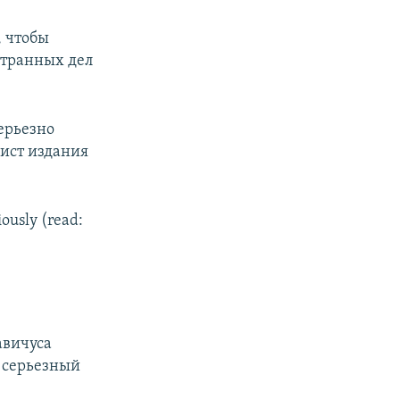
, чтобы
странных дел
серьезно
лист издания
ously (read:
авичуса
ь серьезный