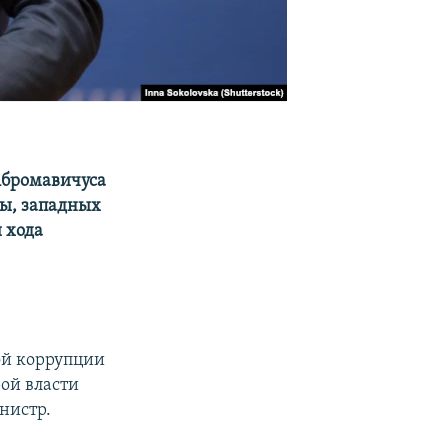
Абромавичуса
ы, западных
 хода
ой коррупции
рой власти
нистр.