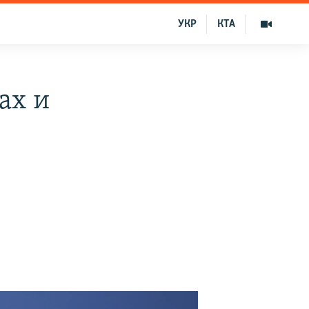
УКР
КТА
ах и