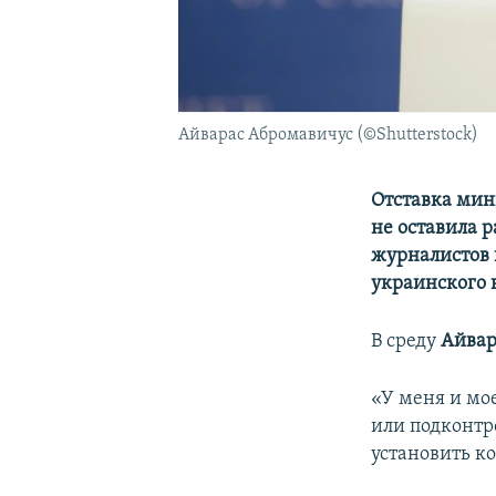
Айварас Абромавичус (©Shutterstock)
Отставка мин
не оставила 
журналистов 
украинского 
В среду
Айвар
«У меня и мо
или подконтр
установить к