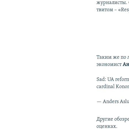
журналисты. 
твитом – «Res
Таким же по 
экономист
Ан
Sad: UA reform
cardinal Konon
— Anders Asl
Другие обозр
оценках.