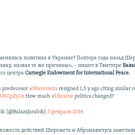
зменилась политика в Украине? Полтора года назад Ше
тавку, назвал те же причины», – пишет в Твиттере
Бала
го центра
Carnegie Endowment for International Peace.
s
predecesor
#Sheremeta
resigned 1,5 y ago citing similar 
8nU6CpZjGn
How much
#Ukraine
politics changed?
bik (@BalazsJarabik)
3 февраля 2016
хожесть действий Шеремета и Абромавичуса заметили