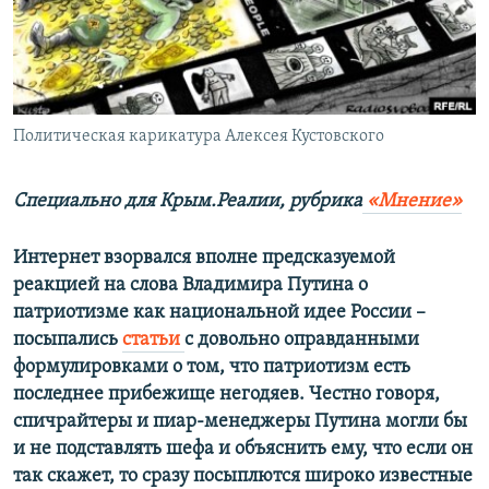
ПРИСОЕДИНЯЙТЕСЬ!
ПОБЕДИТЕЛЕЙ НЕ СУДЯТ?
КРЫМ.НЕПОКОРЕННЫЙ
ELIFBE
Политическая карикатура Алексея Кустовского
УКРАИНСКАЯ ПРОБЛЕМА КРЫМА
Все сайты RFE/RL
Специально для Крым.Реалии, рубрика
«Мнение»
Интернет взорвался вполне предсказуемой
реакцией на слова Владимира Путина о
патриотизме как национальной идее России –
посыпались
статьи
с довольно оправданными
формулировками о том, что патриотизм есть
последнее прибежище негодяев. Честно говоря,
спичрайтеры и пиар-менеджеры Путина могли бы
и не подставлять шефа и объяснить ему, что если он
так скажет, то сразу посыплются широко известные