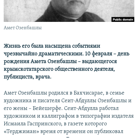
ПРИСОЕДИНЯЙТЕСЬ!
ПОБЕДИТЕЛЕЙ НЕ СУДЯТ?
КРЫМ.НЕПОКОРЕННЫЙ
ELIFBE
Амет Озенбашлы
УКРАИНСКАЯ ПРОБЛЕМА КРЫМА
Жизнь его была насыщена событиями
Все сайты RFE/RL
чрезвычайно драматическими. 10 февраля – день
рождения Амета Озенбашлы – выдающегося
крымскотатарского общественного деятеля,
публициста, врача.
Амет Озенбашлы родился в Бахчисарае, в семье
художника и писателя Сеит-Абдуллы Озенбашлы и
его жены – Бейешерфе. Сеит-Абдулла работал
художником и каллиграфом в типографии издателя
Исмаила Гаспринского, в газете которого
«Терджиман» время от времени он публиковал