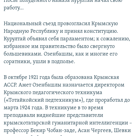
После полуденного намаза Курултай начал свою
работу…
Национальный съезд провозгласил Крымскую
Народную Республику и принял конституцию.
Курултай объявил себя парламентом; к сожалению,
избранное им правительство было свергнуто
большевиками. Озенбашлы, как и многие его
соратники, ушли в подполье.
В октябре 1921 года была образована Крымская
АССР. Амет Озенбашлы назначается директором
Крымского педагогического техникума
(«Тотайкойский педтехникум»), где проработал до
марта 1924 года. В техникуме в то время
преподавали виднейшие представители
крымскотатарской гуманитарной интеллигенции –
профессор Бекир Чобан-заде, Асан Чергеев, Шевки