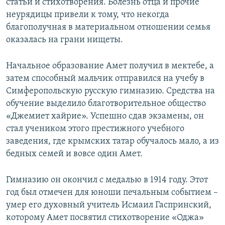
статьи и стихотворения. Болезнь отца и прочие
неурядицы привели к тому, что некогда
благополучная в материальном отношении семья
оказалась на грани нищеты.
Начальное образование Амет получил в мектебе, а
затем способный мальчик отправился на учебу в
Симферопольскую русскую гимназию. Средства на
обучение выделило благотворительное общество
«Джемиет хайрие». Успешно сдав экзамены, он
стал учеником этого престижного учебного
заведения, где крымских татар обучалось мало, а из
бедных семей и вовсе один Амет.
Гимназию он окончил с медалью в 1914 году. Этот
год был отмечен для юноши печальным событием –
умер его духовный учитель Исмаил Гаспринский,
которому Амет посвятил стихотворение «Оджа»