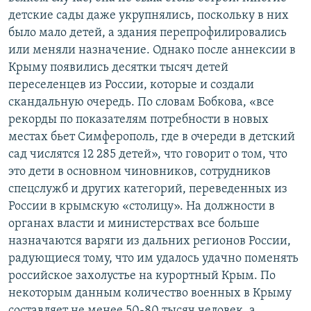
детские сады даже укрупнялись, поскольку в них
было мало детей, а здания перепрофилировались
или меняли назначение. Однако после аннексии в
Крыму появились десятки тысяч детей
переселенцев из России, которые и создали
скандальную очередь. По словам Бобкова, «все
рекорды по показателям потребности в новых
местах бьет Симферополь, где в очереди в детский
сад числятся 12 285 детей», что говорит о том, что
это дети в основном чиновников, сотрудников
спецслужб и других категорий, переведенных из
России в крымскую «столицу». На должности в
органах власти и министерствах все больше
назначаются варяги из дальних регионов России,
радующиеся тому, что им удалось удачно поменять
российское захолустье на курортный Крым. По
некоторым данным количество военных в Крыму
составляет не менее 50-80 тысяч человек, а