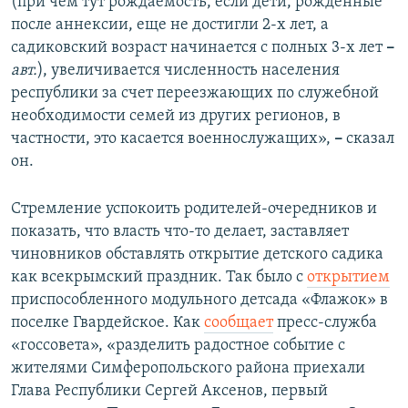
(при чем тут рождаемость, если дети, рожденные
после аннексии, еще не достигли 2-х лет, а
садиковский возраст начинается с полных 3-х лет
–
авт.
), увеличивается численность населения
республики за счет переезжающих по служебной
необходимости семей из других регионов, в
частности, это касается военнослужащих»,
–
сказал
он.
Стремление успокоить родителей-очередников и
показать, что власть что-то делает, заставляет
чиновников обставлять открытие детского садика
как всекрымский праздник. Так было с
открытием
приспособленного модульного детсада «Флажок» в
поселке Гвардейское. Как
сообщает
пресс-служба
«госсовета», «разделить радостное событие с
жителями Симферопольского района приехали
Глава Республики Сергей Аксенов, первый