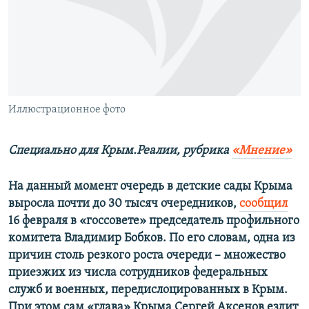
ПРИСОЕДИНЯЙТЕСЬ!
ПОБЕДИТЕЛЕЙ НЕ СУДЯТ?
КРЫМ.НЕПОКОРЕННЫЙ
ELIFBE
УКРАИНСКАЯ ПРОБЛЕМА КРЫМА
Все сайты RFE/RL
Иллюстрационное фото
Специально для Крым.Реалии, рубрика
«Мнение»
На данный момент очередь в детские сады Крыма
выросла почти до 30 тысяч очередников,
сообщил
16 февраля в «госсовете» председатель профильного
комитета Владимир Бобков. По
его словам, одна из
причин столь резкого роста очереди – множество
приезжих из числа сотрудников федеральных
служб и военных, передислоцированных в Крым.
При этом сам «глава» Крыма Сергей Аксенов ездит