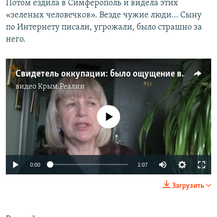
Потом ездила в Симферополь и видела этих
«зеленых человечков». Везде чужие люди… Сыну
по Интернету писали, угрожали, было страшно за
него.
Свидетель оккупации: было ощущение войны
видео
Крым.Реалии
No media source currently available
0:00
1:07
Загрузить