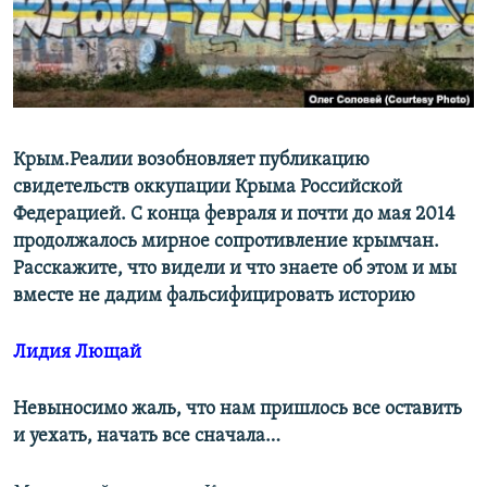
ПРИСОЕДИНЯЙТЕСЬ!
ПОБЕДИТЕЛЕЙ НЕ СУДЯТ?
КРЫМ.НЕПОКОРЕННЫЙ
ELIFBE
УКРАИНСКАЯ ПРОБЛЕМА КРЫМА
Крым.Реалии возобновляет публикацию
Все сайты RFE/RL
свидетельств оккупации Крыма Российской
Федерацией. С конца февраля и почти до мая 2014
продолжалось мирное сопротивление крымчан.
Расскажите, что видели и что знаете об этом и мы
вместе не дадим фальсифицировать историю
Лидия Лющай
Невыносимо жаль, что нам пришлось все оставить
и уехать, начать все сначала…