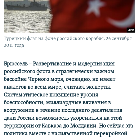
ПРИСОЕДИНЯЙТЕСЬ!
ПОБЕДИТЕЛЕЙ НЕ СУДЯТ?
КРЫМ.НЕПОКОРЕННЫЙ
ELIFBE
Турецкий флаг на фоне российского корабля, 26 сентября
УКРАИНСКАЯ ПРОБЛЕМА КРЫМА
2015 года
Все сайты RFE/RL
Брюссель – Развертывание и модернизация
российского флота в стратегически важном
бассейне Черного моря, очевидно, не имеет
аналогов во всем мире, считают эксперты.
Систематическое повышение уровня
боеспособности, миллиардные вливания в
вооружение в течение последнего десятилетия
дали России возможность укорениться на этой
территории от Кавказа до Молдавии. Но сейчас эта
политика вместе с насильственной перекройкой