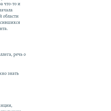
а что-то и
начала
й области
осившихся
нта.
ллега, речь о
жно знать
анции,