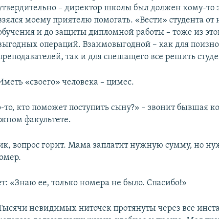
утвердительно – директор школы был должен кому-то з
взялся моему приятелю помогать. «Вести» студента от 
обучения и до защиты дипломной работы – тоже из это
выгодных операций. Взаимовыгодной – как для поизн
преподавателей, так и для спешащего все решить студе
Иметь «своего» человека – цимес.
о-то, кто поможет поступить сыну?» – звонит бывшая ко
жном факультете.
ик, вопрос горит. Мама заплатит нужную сумму, но ну
омер.
т: «Знаю ее, только номера не было. Спасибо!»
Тысячи невидимых ниточек протянуты через все инст