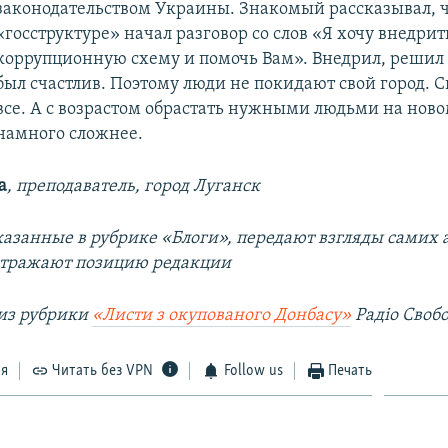
законодательством Украины. Знакомый рассказывал, ч
«госструктуре» начал разговор со слов «Я хочу внедрит
коррупционную схему и помочь Вам». Внедрил, решил 
был счастлив. Поэтому люди не покидают свой город. 
все. А с возрастом обрастать нужными людьми на ново
намного сложнее.
а
, преподаватель, город Луганск
азанные в рубрике «Блоги», передают взгляды самих а
отражают позицию редакции
из рубрики
«Листи з окупованого Донбасу»
Радіо Своб
ся
Читать без VPN
Follow us
Печать