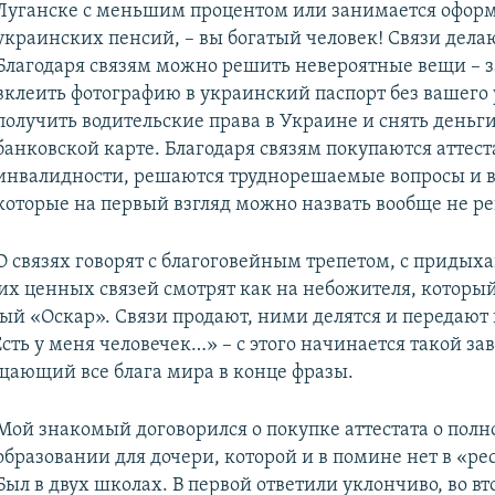
Луганске с меньшим процентом или занимается офор
украинских пенсий, – вы богатый человек! Связи делаю
Благодаря связям можно решить невероятные вещи – 
вклеить фотографию в украинский паспорт без вашего 
получить водительские права в Украине и снять деньг
банковской карте. Благодаря связям покупаются аттес
инвалидности, решаются труднорешаемые вопросы и 
которые на первый взгляд можно назвать вообще не 
О связях говорят с благоговейным трепетом, с придыха
тих ценных связей смотрят как на небожителя, который
ый «Оскар». Связи продают, ними делятся и передают 
Есть у меня человечек…» – с этого начинается такой з
ещающий все блага мира в конце фразы.
Мой знакомый договорился о покупке аттестата о пол
образовании для дочери, которой и в помине нет в «ре
Был в двух школах. В первой ответили уклончиво, во вт