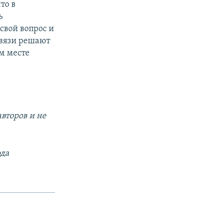
то в
ь
свой вопрос и
Связи решают
м месте
второв и не
ода