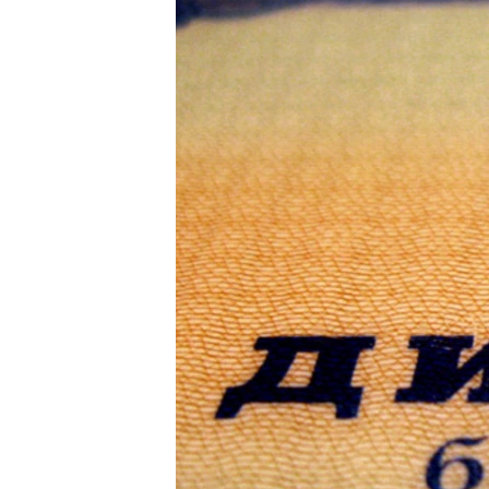
ПОБЕДИТЕЛЕЙ НЕ СУДЯТ?
КРЫМ.НЕПОКОРЕННЫЙ
ELIFBE
УКРАИНСКАЯ ПРОБЛЕМА КРЫМА