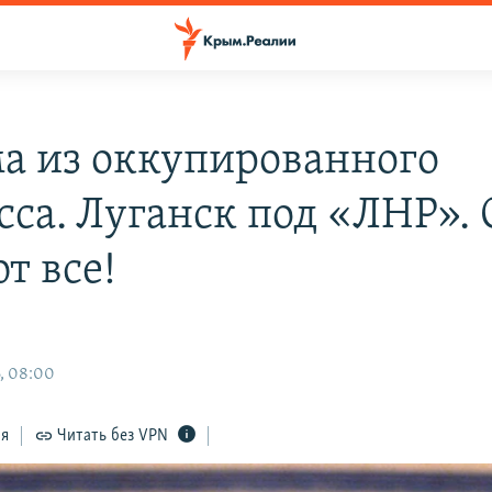
а из оккупированного
сса. Луганск под «ЛНР». 
т все!
, 08:00
ся
Читать без VPN