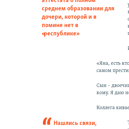
аттестата о полном
среднем образовании для
дочери, которой и в
помине нет в
«республике»
«Яна, есть кт
самом прести
Сын – двоечн
кому. Я даю н
Коллега кивае
Нашлись связи,