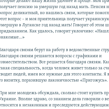
которые делают нашу жизнь удобнее и проще. Моя пр
получает пенсию за умершую год назад мать. Пенсия н
вопрос деликатный, но нашлись связи, которые помог
этот вопрос – и моя приятельница получает украинску
умершую в Луганске год назад мать! Говорит об этом ш
придыханием. Как удалось, говорит уклончиво: «Нашл
знакомые…»
Благодаря связям берут на работу в ведомственные стр
Благодаря связям решаются вопросы с графиками и
совместительством. Все решается благодаря связям. Ка
такая специальность, когда человек живет только за сче
сводит людей, имея все нужные для этого контакты. Я 
то визитку, поразившую лаконичностью «Пригожусь».
При мне молодежь обсуждала, сколько стоит купить пр
Украине. Вполне здраво, со знанием дела говорили о в
относятся к незаконным и преследуются действующим