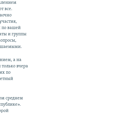
млением
т все.
заочно
участия,
и по вашей
таты и группы
вопросы,
решаемыми.
нием, а на
 только вчера
их по
аветный
ном среднем
спублике».
орой