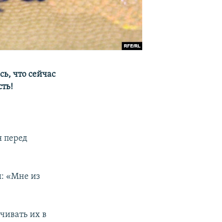
ь, что сейчас
сть!
я перед
ы: «Мне из
ичивать их в