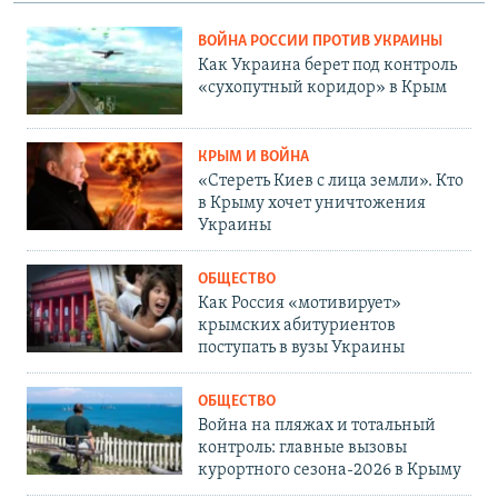
ВОЙНА РОССИИ ПРОТИВ УКРАИНЫ
Как Украина берет под контроль
«сухопутный коридор» в Крым
КРЫМ И ВОЙНА
«Стереть Киев с лица земли». Кто
в Крыму хочет уничтожения
Украины
ОБЩЕСТВО
Как Россия «мотивирует»
крымских абитуриентов
поступать в вузы Украины
ОБЩЕСТВО
Война на пляжах и тотальный
контроль: главные вызовы
курортного сезона-2026 в Крыму