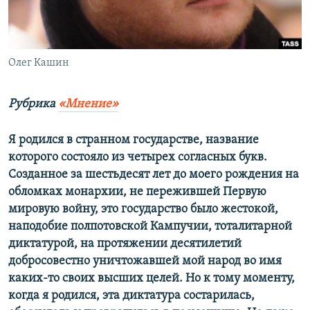
ПРИСОЕДИНЯЙТЕСЬ!
ПОБЕДИТЕЛЕЙ НЕ СУДЯТ?
КРЫМ.НЕПОКОРЕННЫЙ
ELIFBE
Олег Кашин
УКРАИНСКАЯ ПРОБЛЕМА КРЫМА
Рубрика
«Мнение»
Все сайты RFE/RL
Я родился в странном государстве, название
которого состояло из четырех согласных букв.
Созданное за шестьдесят лет до моего рождения на
обломках монархии, не пережившей Первую
мировую войну, это государство было жестокой,
наподобие полпотовской Кампучии, тоталитарной
диктатурой, на протяжении десятилетий
добросовестно уничтожавшей мой народ во имя
каких-то своих высших целей. Но к тому моменту,
когда я родился, эта диктатура состарилась,