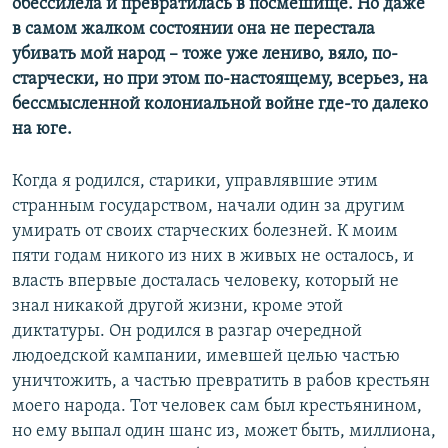
обессилела и превратилась в посмешище. Но даже
в самом жалком состоянии она не перестала
убивать мой народ – тоже уже лениво, вяло, по-
старчески, но при этом по-настоящему, всерьез, на
бессмысленной колониальной войне где-то далеко
на юге.
Когда я родился, старики, управлявшие этим
странным государством, начали один за другим
умирать от своих старческих болезней. К моим
пяти годам никого из них в живых не осталось, и
власть впервые досталась человеку, который не
знал никакой другой жизни, кроме этой
диктатуры. Он родился в разгар очередной
людоедской кампании, имевшей целью частью
уничтожить, а частью превратить в рабов крестьян
моего народа. Тот человек сам был крестьянином,
но ему выпал один шанс из, может быть, миллиона,