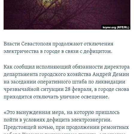
ПРИСОЕДИНЯЙТЕСЬ!
ПОБЕДИТЕЛЕЙ НЕ СУДЯТ?
КРЫМ.НЕПОКОРЕННЫЙ
ELIFBE
УКРАИНСКАЯ ПРОБЛЕМА КРЫМА
Власти Севастополя продолжают отключения
Все сайты RFE/RL
электричества в городе в связи с дефицитом.
Как сообщил исполняющий обязанности директора
департамента городского хозяйства Андрей Демин
на заседании оперативного штаба по ликвидации
чрезвычайной ситуации 28 февраля, в городе снова
приходится отключать уличное освещение.
«Это вынужденная мера, на которую пришлось
пойти в условиях дефицита электроэнергии.
Предстоящей ночью, при продолжении ремонтных