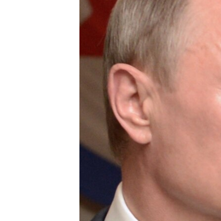
ПОБЕДИТЕЛЕЙ НЕ СУДЯТ?
КРЫМ.НЕПОКОРЕННЫЙ
ELIFBE
УКРАИНСКАЯ ПРОБЛЕМА КРЫМА