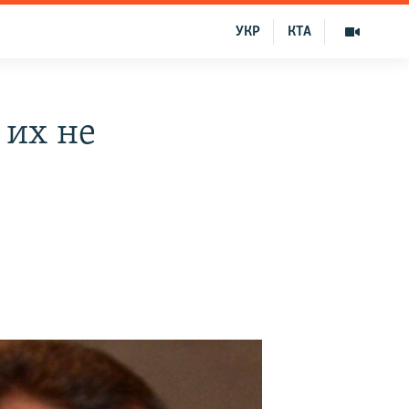
УКР
КТА
 их не