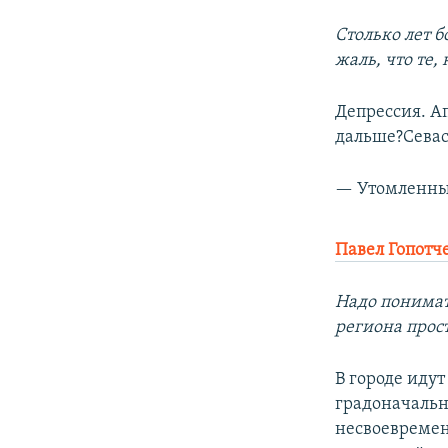
Столько лет б
жаль, что те,
Депрессия. А
дальше?Севас
— Утомленны
Павел Гопотч
Надо понимат
региона прос
В городе иду
градоначальн
несвоевремен