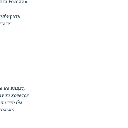
та России».
выбирать
утаты
 не видят,
 то хочется
 но что бы
только