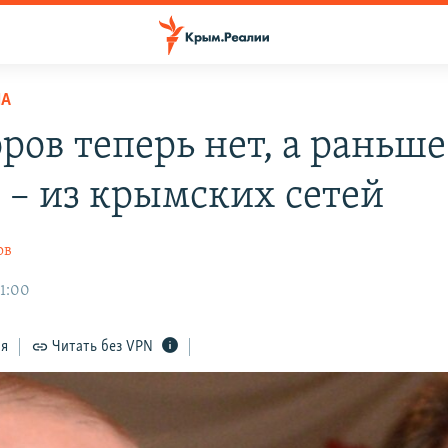
НА
ров теперь нет, а раньше
 – из крымских сетей
ов
21:00
ся
Читать без VPN