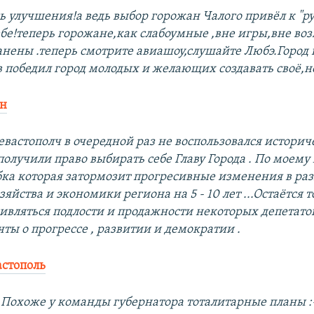
ь улучшения!а ведь выбор горожан Чалого привёл к "р
тебе!теперь горожане,как слабоумные ,вне игры,вне в
ранены .теперь смотрите авиашоу,слушайте Любэ.Город
в победил город молодых и желающих создавать своё,но
ин
Севастополч в очередной раз не воспользовался истори
получили право выбирать себе Главу Города . По моему
ка которая затормозит прогресивные изменения в ра
зяйства и экономики региона на 5 - 10 лет ...Остаётся 
дивляться подлости и продажности некоторых депетатов
ты о прогрессе , развитии и демократии .
стополь
Похоже у команды губернатора тоталитарные планы :