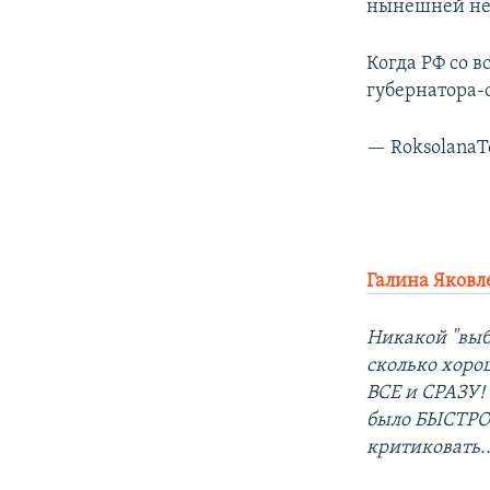
нынешней неп
Когда РФ со 
губернатора-
— Roksolana
Галина Яковл
Никакой "выб
сколько хор
ВСЕ и СРАЗУ! 
было БЫСТРО 
критиковать..