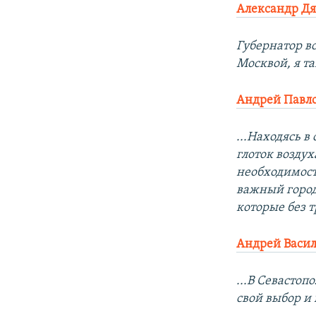
Александр Д
Губернатор в
Москвой, я т
Андрей Павл
...Находясь в
глоток воздух
необходимост
важный город 
которые без 
Андрей Васил
...В Севастоп
свой выбор и