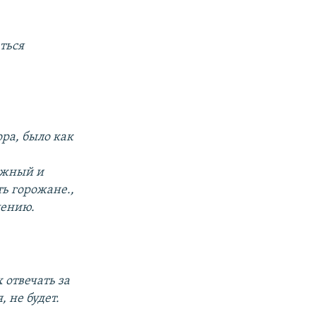
ться
ора, было как
ожный и
ть горожане.,
лению.
 отвечать за
 не будет.