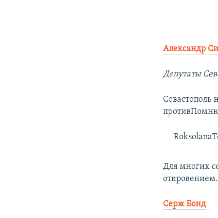
Александр С
Депутаты Сев
Севастополь 
противПомню,
— Roksolana
Для многих с
откровением
Серж Бонд