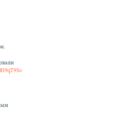
к.
совали
T8I9qT95o
ным