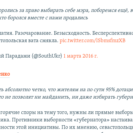
оролись за право выбирать себе мэра, поборемся ещё, в
 кто боролся вместе с нами продались
патия. Разочарование. Безысходность. Бесперспективно
топольская вата смякла.
pic.twitter.com/lSbmsfmzXB
й Парадами (@SouthUkr)
1 марта 2016 г.
енко
ь абсолютно четко, что жителям на по сути 95% дотац
то не позволят ни майданить, ни даже избирать губерн
т горячие споры на тему того, нужны ли прямые выбор
ика. Противники выборности «губернатора» настаива
ности этой инициативы. По их мнению, севастопольц