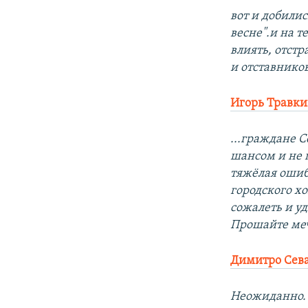
вот и добилис
весне".и на 
влиять, отст
и отставнико
Игорь Травк
...граждане 
шансом и не 
тяжёлая ошиб
городского хо
сожалеть и у
Прошайте меч
Димитро Сева
Неожиданно. 