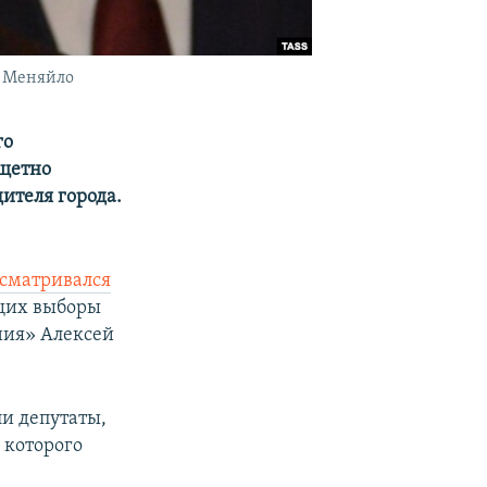
й Меняйло
го
тщетно
ителя города.
сматривался
ющих выборы
ния» Алексей
ли депутаты,
 которого