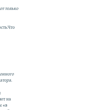
от только
сть.Что
ионного
атора.
ы
ют на
ы «в