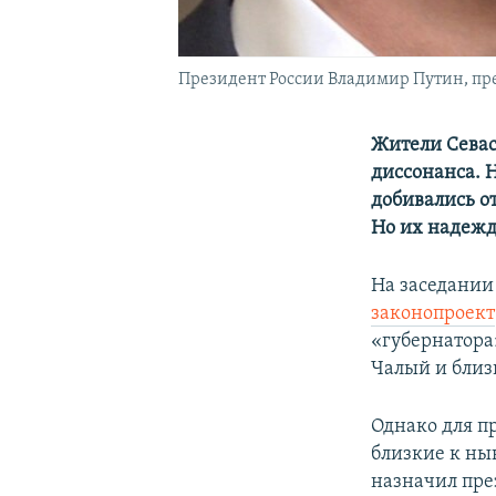
Президент России Владимир Путин, пр
Жители Севас
диссонанса. 
добивались о
Но их надежд
На заседании
законопроект
«губернатора
Чалый и близ
Однако для п
близкие к ны
назначил пре