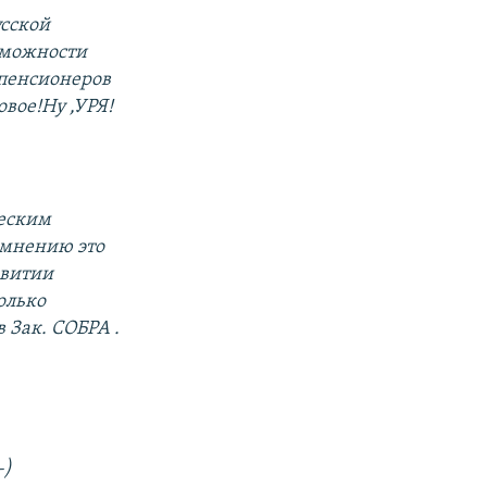
усской
озможности
 пенсионеров
вое!Ну ,УРЯ!
ческим
 мнению это
звитии
только
 Зак. СОБРА .
-)