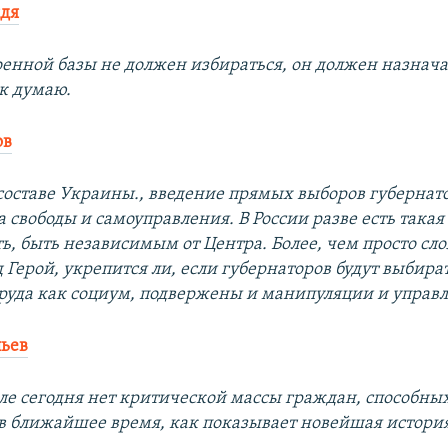
ядя
оенной базы не должен избираться, он должен назнача
ак думаю.
ов
 составе Украины., введение прямых выборов губернат
а свободы и самоуправления. В России разве есть такая
ь, быть независимым от Центра. Более, чем просто сл
Герой, укрепится ли, если губернаторов будут выбира
труда как социум, подвержены и манипуляции и управ
ьев
оле сегодня нет критической массы граждан, способных
 в ближайшее время, как показывает новейшая история,