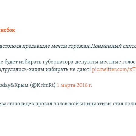
инебок
астополя предавшие мечты горожан.Поименный списо
не будет избирать губернатора-депутаты местные голо
трусились-хахлы избирать не дают!
pic.twitter.com/x
Today&Крым (@KrimRt)
1 марта 2016 г.
евастопольцев провал чаловской инициативы стал пол
.