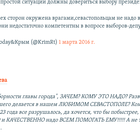
ростой ситуации должны довериться выбору президен
всех сторон окружена врагами,севастопольцам не надо 
они недостаточно компетентны в вопросе выборов-деп
Today&Крым (@KrimRt)
1 марта 2016 г.
ева
орности главы города", ЗАЧЕМ? КОМУ ЭТО НАДО? Разве
ошего делается в нашем ЛЮБИМОМ СЕВАСТОПОЛЕ? Кому
23 года все разрушалось, да хочется, что бы побыстрее,
и КАЧЕСТВЕННО надо ВСЕМ ПОМОГАТЬ ЕМУ!!!!! А не 
.