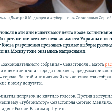
емьер Дмитрий Медведев и «губернатор» Севастополя Серге
тополя в эти дни испытывают нечто вроде когнитивно
На протяжении всех лет независимости Украины они 
т Киева разрешения проводить прямые выборы руковод
ы на Москву тоже оказались напрасными.
 «законодательного собрания» Севастополя 1 марта
рас
о внесении в устав города поправок, предусматрива
» города. За этой инициативой стояли глава «заксобра
кие к нему депутаты.
ринятия поправок не хватило голосов. Против выступи
нешнему «губернатору» Севастополя Сергею Меняйло,
зидент России Владимир Путин.