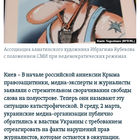
ПРИСОЕДИНЯЙТЕСЬ!
ПОБЕДИТЕЛЕЙ НЕ СУДЯТ?
КРЫМ.НЕПОКОРЕННЫЙ
ELIFBE
УКРАИНСКАЯ ПРОБЛЕМА КРЫМА
Все сайты RFE/RL
Ассоциация алматинского художника Ибрагима Кубекова
с положением СМИ при недемократических режимах
Киев – В
начале российской аннексии Крыма
правозащитники, медиа-эксперты и журналисты
заявляли о стремительном сворачивании свободы
слова на полуострове. Теперь они называют эту
ситуацию катастрофической. В среду, 2 марта,
украинские медиа-организации публично
обратились к властям Украины с требованием
отреагировать на факты нарушений прав
журналистов, которые остаются в оккупации.