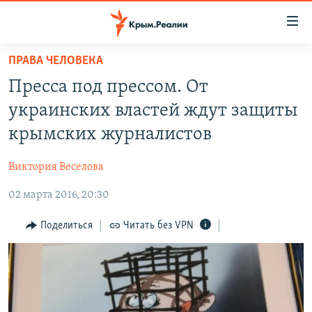
Доступность
ссылки
Вернуться
ПРАВА ЧЕЛОВЕКА
к
НОВОСТИ
Пресса под прессом. От
основному
СПЕЦПРОЕКТЫ
содержанию
украинских властей ждут защиты
ВОДА
Вернутся
ГРУЗ 200
крымских журналистов
к
ИСТОРИЯ
КАРТА ВОЕННЫХ ОБЪЕКТОВ КРЫМА
главной
Виктория Веселова
ЕЩЕ
11 ЛЕТ ОККУПАЦИИ КРЫМА. 11 ИСТОРИЙ СОПРОТИВЛЕНИЯ
навигации
Вернутся
02 марта 2016, 20:30
РАДІО СВОБОДА
ИНТЕРАКТИВ
к
КАК ОБОЙТИ БЛОКИРОВКУ
ИНФОГРАФИКА
Поделиться
Читать без VPN
поиску
ТЕЛЕПРОЕКТ КРЫМ.РЕАЛИИ
Українською
СОВЕТЫ ПРАВОЗАЩИТНИКОВ
Qırımtatar
ПРОПАВШИЕ БЕЗ ВЕСТИ