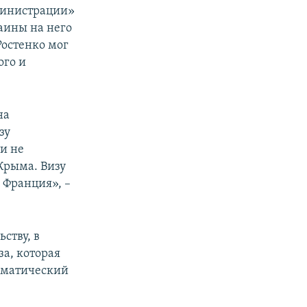
дминистрации»
раины на него
Ростенко мог
ого и
на
зу
и не
Крыма. Визу
 Франция», –
ству, в
за, которая
ломатический