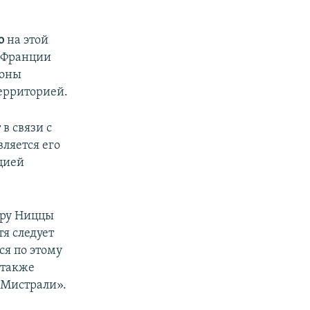
ко
на этой
о Франции
роны
территорией.
в связи с
вляется его
цией
эру Ниццы
я следует
ся по этому
 также
«Мистрали».