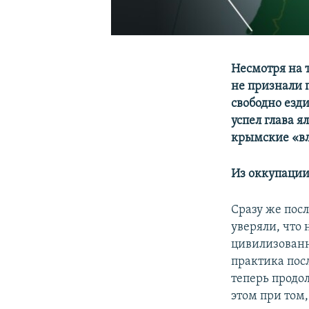
Несмотря на 
не признали 
свободно езд
успел глава 
крымские «вл
Из оккупации
Сразу же пос
уверяли, что
цивилизованн
практика пос
теперь продо
этом при том