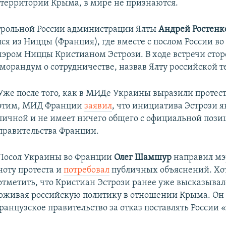
территории Крыма, в мире не признаются.
трольной России администрации Ялты
Андрей Ростен
лся из Ниццы (Франция), где вместе с послом России в
 мэром Ниццы Кристианом Эстрози. В ходе встречи сто
морандум о сотрудничестве, назвав Ялту российской 
Уже после того, как в МИДе Украины выразили протест 
этим, МИД Франции
заявил
, что инициатива Эстрози я
личной и не имеет ничего общего с официальной пози
правительства Франции.
Посол Украины во Франции
Олег Шамшур
направил м
ноту протеста и
потребовал
публичных объяснений. Хот
отметить, что Кристиан Эстрози ранее уже высказывал
ерживая российскую политику в отношении Крыма. Он
ранцузское правительство за отказ поставлять России 