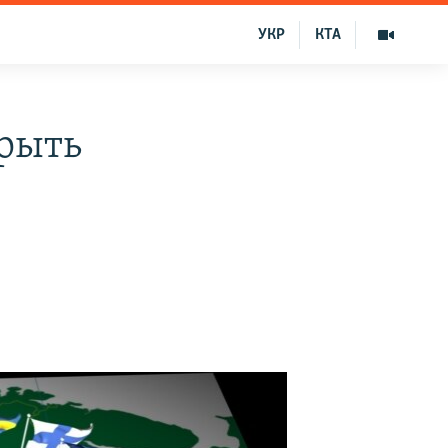
УКР
КТА
крыть