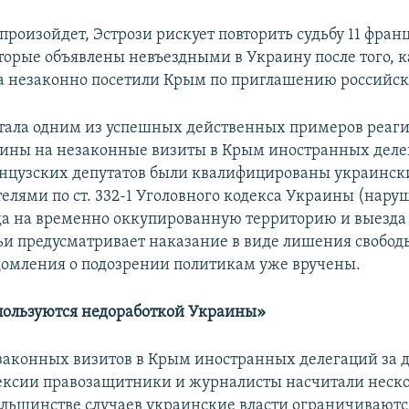
 произойдет, Эстрози рискует повторить судьбу 11 фран
оторые объявлены невъездными в Украину после того, к
а незаконно посетили Крым по приглашению российск
стала одним из успешных действенных примеров реаги
ины на незаконные визиты в Крым иностранных деле
нцузских депутатов были квалифицированы украинс
елями по ст. 332-1 Уголовного кодекса Украины (нару
да на временно оккупированную территорию и выезда 
ьи предусматривает наказание в виде лишения свободы
едомления о подозрении политикам уже вручены.
ользуются недоработкой Украины»
аконных визитов в Крым иностранных делегаций за дв
ксии правозащитники и журналисты насчитали неск
большинстве случаев украинские власти ограничивают