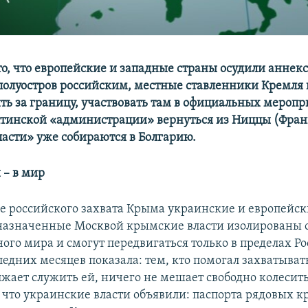
то, что европейские и западные страны осудили анне
полуостров российским, местные ставленники Кремля
ить за границу, участвовать там в официальных меропр
ялтинской «администрации» вернуться из Ниццы (Фран
асти» уже собираются в Болгарию.
 – в мир
ле российского захвата Крыма украинские и европейс
 назначенные Москвой крымские власти изолированы 
ого мира и смогут передвигаться только в пределах Ро
ледних месяцев показала: тем, кто помогал захватыва
лжает служить ей, ничего не мешает свободно колесить
, что украинские власти объявили: паспорта рядовых 