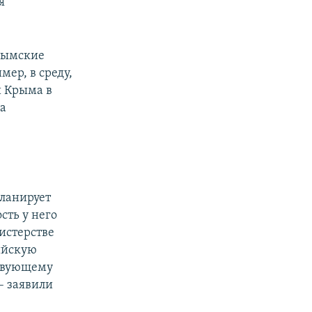
я
крымские
ер, в среду,
 Крыма в
на
планирует
сть у него
истерстве
ийскую
ствующему
 – заявили