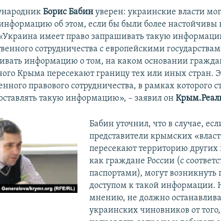
ународник
Борис Бабин
уверен: украинские власти мо
информацию об этом, если бы были более настойчивы 
 «Украина имеет право запрашивать такую информаци
венного сотрудничества с европейскими государствам
ивать информацию о том, на каком основании гражда
ого Крыма пересекают границу тех или иных стран. Э
нного правового сотрудничества, в рамках которого 
оставлять такую информацию», – заявил он
Крым.Реал
Бабин уточнил, что в случае, есл
представители крымских «влас
пересекают территорию других 
как граждане России (с соотве
паспортами), могут возникнуть 
доступом к такой информации. Но
мнению, не должно останавлива
украинских чиновников от того,