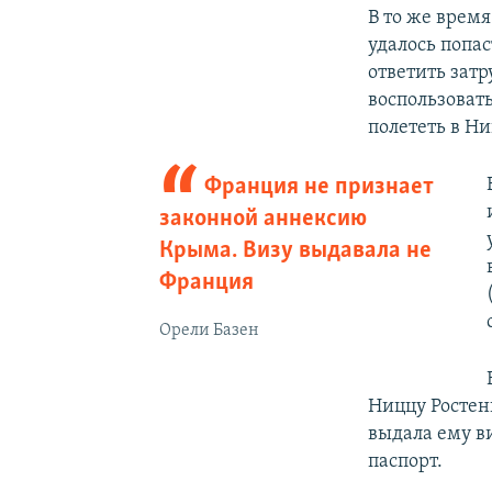
В то же врем
удалось попас
ответить зат
воспользоват
полететь в Ни
Франция не признает
законной аннексию
Крыма. Визу выдавала не
Франция
Орели Базен
Ниццу Ростен
выдала ему в
паспорт.