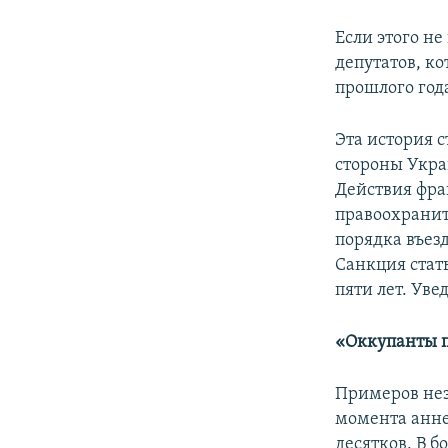
Если этого не
депутатов, к
прошлого год
Эта история 
стороны Укра
Действия фра
правоохранит
порядка въез
Санкция стат
пяти лет. Ув
«Оккупанты п
Примеров нез
момента анне
десятков. В 