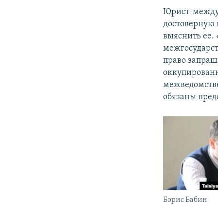
Юрист-межд
достоверную 
выяснить ее.
межгосударст
право запраш
оккупированн
межведомстве
обязаны пред
Борис Бабин