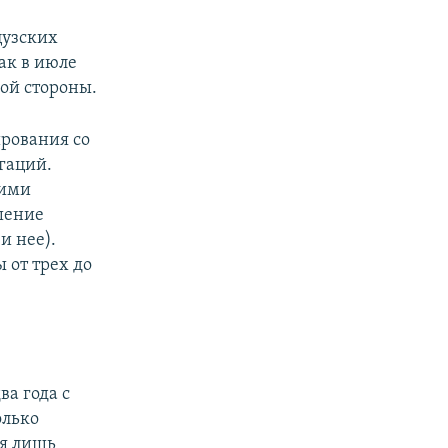
цузских
ак в июле
ой стороны.
рования со
гаций.
кими
шение
и нее).
 от трех до
а года с
олько
ся лишь