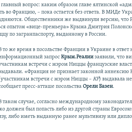
я главный вопрос: каким образом главе ялтинской «а
ть во Францию, – пока остается без ответа. В МИДе Ук
рудняются. Общественники же выдвинули версию, что 
ься опытом «вице-премьера» Крыма Дмитрия Полонск
ццу по загранпаспорту, выданному в России.
В то же время в посольстве Франции в Украине в ответ 
информационный запрос
Крым.Реалии
заявили, что ви
участникам встречи с мэром Ниццы французские власт
выдавали. «Франция не признает законной аннексию 
(участникам встречи с мэром Ниццы –
КР
) выдавала не
сообщает пресс-атташе посольства
Орели Базен
.
В таком случае, согласно международному законодатель
ко должен был попасть либо из другой страны Евросою
изу, либо иметь выданную ранее мультивизу или дип