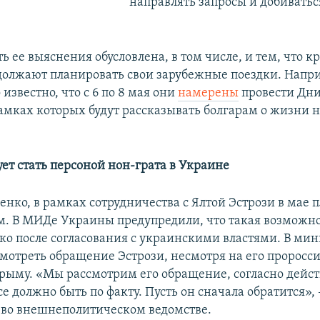
направлять запросы и добиватьс
 ее выяснения обусловлена, в том числе, и тем, что 
должают планировать свои зарубежные поездки. Наприм
 известно, что с 6 по 8 мая они
намерены
провести Дни
рамках которых будут рассказывать болгарам о жизни 
ет стать
персоной нон-грата
в Украине
енко, в рамках сотрудничества с Ялтой Эстрози в мае 
. В МИДе Украины предупредили, что такая возможно
ько после согласования с украинскими властями. В мин
мотреть обращение Эстрози, несмотря на его проросс
рыму. «Мы рассмотрим его обращение, согласно дей
се должно быть по факту. Пусть он сначала обратится»,
во внешнеполитическом ведомстве.