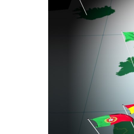
ПОБЕДИТЕЛЕЙ НЕ СУДЯТ?
КРЫМ.НЕПОКОРЕННЫЙ
ELIFBE
УКРАИНСКАЯ ПРОБЛЕМА КРЫМА