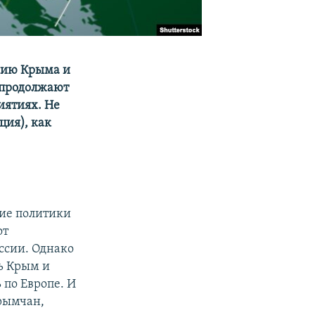
ксию Крыма и
 продолжают
иятиях. Не
ция), как
кие политики
от
ссии. Однако
ть Крым и
 по Европе. И
крымчан,