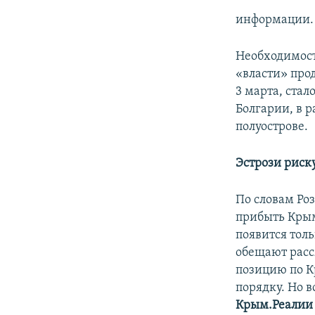
информации.
Необходимость
«власти» про
3 марта, стало
Болгарии, в 
полуострове.
Эстрози
риску
По словам Роз
прибыть Крым
появится тол
обещают расс
позицию по К
порядку. Но в
Крым.Реалии