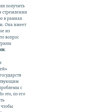
гли получить
в стремлении
ю в рамках
и. Она имеет
не из
то вопрос
страны
ии
.
и
тей»
государств
тствующим
проблемы с
 это, по его
ть
 чтобы