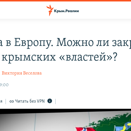
а в Европу. Можно ли за
я крымских «властей»?
а
Виктория Веселова
19:00
ся
Читать без VPN