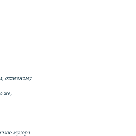
м, отличному
о же,
личию мусора