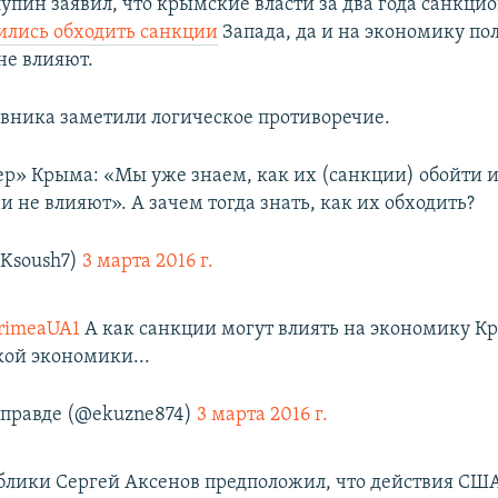
упин заявил, что крымские власти за два года санкци
ились обходить санкции
Запада, да и на экономику по
не влияют.
овника заметили логическое противоречие.
р» Крыма: «Мы уже знаем, как их (санкции) обойти и
 не влияют». А зачем тогда знать, как их обходить?
Ksoush7)
3 марта 2016 г.
rimeaUA1
А как санкции могут влиять на экономику К
кой экономики...
 правде (@ekuzne874)
3 марта 2016 г.
ублики Сергей Аксенов предположил, что действия СШ