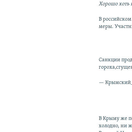
Хорошо хоть н
В российском
меры. Участн
Санкции прод
гороха,сгущен
— Крымский_
В Крыму же п
холодно, ни 