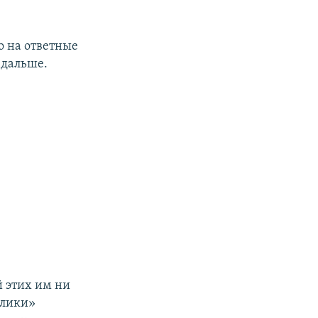
о на ответные
 дальше.
й этих им ни
блики»