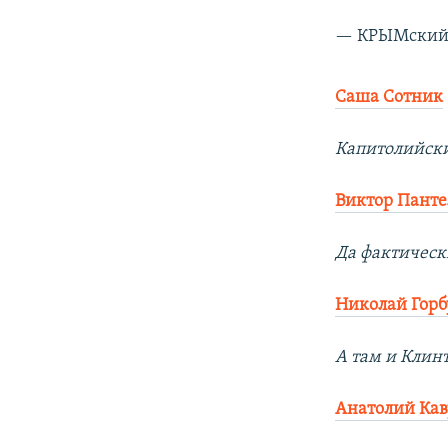
— КРЫМский 
Саша Сотник
Капитолийски
Виктор Панте
Да фактически
Николай Горб
А там и Клинт
Анатолий Ка