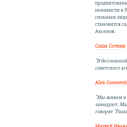
продиктованы
ненависти к Р
сильным лидер
становится с
Аксенов.
Саша Сотник
"В бессильной
советского аг
Alex Gorouvei
"Мы живем в 
завидуют. Мы
говорят "Раша
Матвей Иван