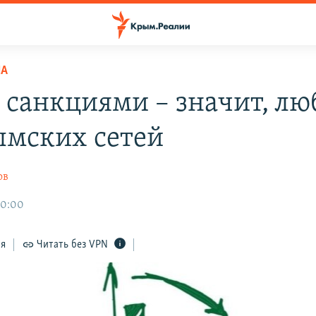
НА
 санкциями – значит, лю
ымских сетей
ов
20:00
ся
Читать без VPN