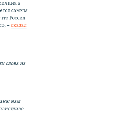
ричина в
яется самым
 что Россия
», –
сказал
ти слова из
раны нам
авистливо