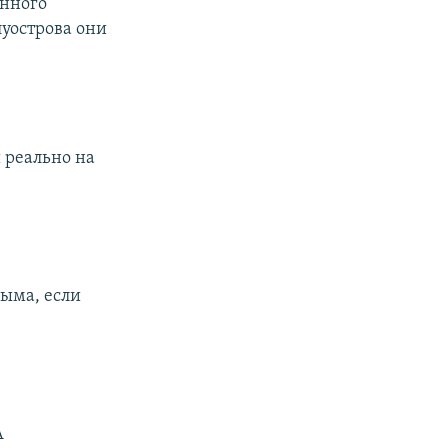
онного
луострова они
 реально на
рыма, если
А