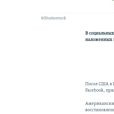
©Shutterstock
В социальных
наложенных н
Посол США в 
Facebook, пр
Американский
восстановлен