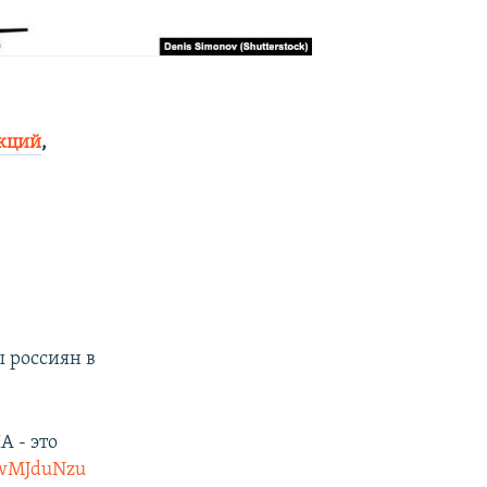
нкций
,
 россиян в
А - это
VawMJduNzu