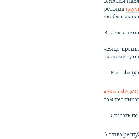
Виталий Нахл
режима
науч
якобы никак 
В словах чин
«Вице-премье
экономику они
— Ksousha (@
@Ksoush7
@C
там нет ника
— Сказать по
А глава респ