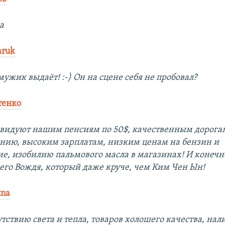
а
aruk
ужик выдаёт! :-) Он на сцене себя не пробовал?
тенко
авидуют нашим пенсиям по 50$, качественным дорога
нию, высоким зарплатам, низким ценам на бензин и
ие, изобилию пальмового масла в магазинах! И конечн
го Вождя, который даже круче, чем Ким Чен Ын!
tna
тствию света и тепла, товаров холошего качества, на