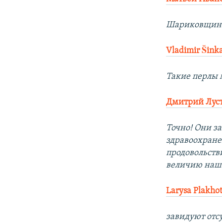
Шариковщин
Vladimir Šink
Такие перлы м
Дмитрий Лус
Точно! Они з
здравоохране
продовольств
величию наше
Larysa Plakho
завидуют отсу