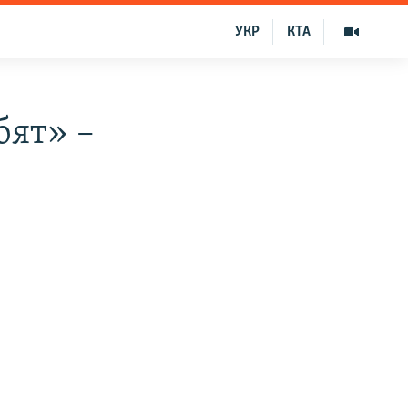
УКР
КТА
бят» –