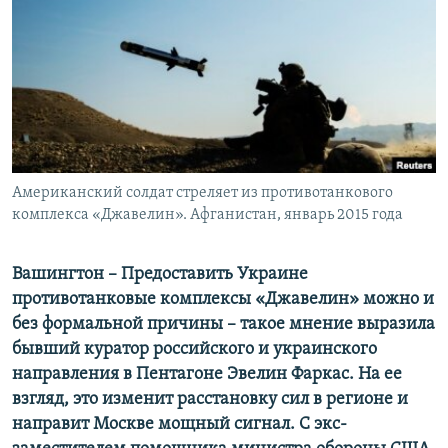
ПРИСОЕДИНЯЙТЕСЬ!
ПОБЕДИТЕЛЕЙ НЕ СУДЯТ?
КРЫМ.НЕПОКОРЕННЫЙ
ELIFBE
УКРАИНСКАЯ ПРОБЛЕМА КРЫМА
Все сайты RFE/RL
Американский солдат стреляет из противотанкового
комплекса «Джавелин». Афганистан, январь 2015 года
Вашингтон – Предоставить Украине
противотанковые комплексы «Джавелин» можно и
без формальной причины – такое мнение выразила
бывший куратор российского и украинского
направления в Пентагоне Эвелин Фаркас. На ее
взгляд, это изменит расстановку сил в регионе и
направит Москве мощный сигнал. С экс-