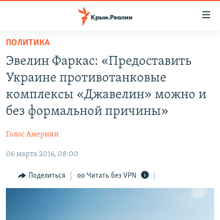
Доступность
ссылки
Вернуться
ПОЛИТИКА
к
НОВОСТИ
Эвелин Фаркас: «Предоставить
основному
СПЕЦПРОЕКТЫ
содержанию
Украине противотанковые
ВОДА
Вернутся
ГРУЗ 200
комплексы «Джавелин» можно и
к
ИСТОРИЯ
КАРТА ВОЕННЫХ ОБЪЕКТОВ КРЫМА
без формальной причины»
главной
ЕЩЕ
11 ЛЕТ ОККУПАЦИИ КРЫМА. 11 ИСТОРИЙ СОПРОТИВЛЕНИЯ
навигации
Голос Америки
Вернутся
РАДІО СВОБОДА
ИНТЕРАКТИВ
к
06 марта 2016, 08:00
КАК ОБОЙТИ БЛОКИРОВКУ
ИНФОГРАФИКА
поиску
Поделиться
Читать без VPN
ТЕЛЕПРОЕКТ КРЫМ.РЕАЛИИ
Українською
СОВЕТЫ ПРАВОЗАЩИТНИКОВ
Qırımtatar
ПРОПАВШИЕ БЕЗ ВЕСТИ