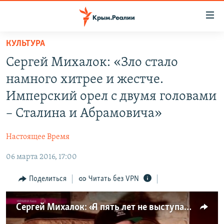
Доступность
ссылки
Вернуться
КУЛЬТУРА
к
НОВОСТИ
Сергей Михалок: «Зло стало
основному
СПЕЦПРОЕКТЫ
содержанию
намного хитрее и жестче.
ВОДА
Вернутся
ГРУЗ 200
Имперский орел с двумя головами
к
ИСТОРИЯ
КАРТА ВОЕННЫХ ОБЪЕКТОВ КРЫМА
– Сталина и Абрамовича»
главной
ЕЩЕ
11 ЛЕТ ОККУПАЦИИ КРЫМА. 11 ИСТОРИЙ СОПРОТИВЛЕНИЯ
навигации
Настоящее Время
Вернутся
РАДІО СВОБОДА
ИНТЕРАКТИВ
к
06 марта 2016, 17:00
КАК ОБОЙТИ БЛОКИРОВКУ
ИНФОГРАФИКА
поиску
Поделиться
Читать без VPN
ТЕЛЕПРОЕКТ КРЫМ.РЕАЛИИ
Українською
СОВЕТЫ ПРАВОЗАЩИТНИКОВ
Qırımtatar
Сергей Михалок: «Я пять лет не выступал в Беларуси и два года там не был» (видео)
ПРОПАВШИЕ БЕЗ ВЕСТИ