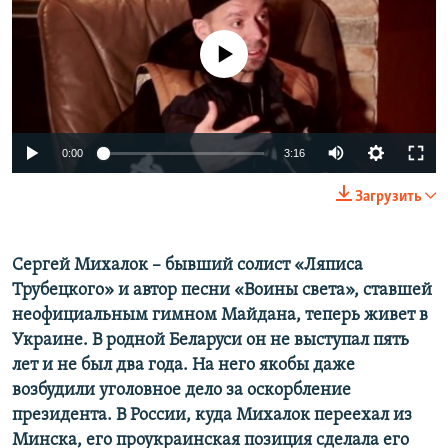
ПРИСОЕДИНЯЙТЕСЬ!
ПОБЕДИТЕЛЕЙ НЕ СУДЯТ?
No media source currently available
КРЫМ.НЕПОКОРЕННЫЙ
ELIFBE
УКРАИНСКАЯ ПРОБЛЕМА КРЫМА
Все сайты RFE/RL
0:00
3:16
Загрузить
Сергей Михалок – бывший солист «Ляписа
Трубецкого» и автор песни «Воины света», ставшей
неофициальным гимном Майдана, теперь живет в
Украине. В родной Беларуси он не выступал пять
лет и не был два года. На него якобы даже
возбудили уголовное дело за оскорбление
президента. В России, куда Михалок переехал из
Минска, его проукраинская позиция сделала его