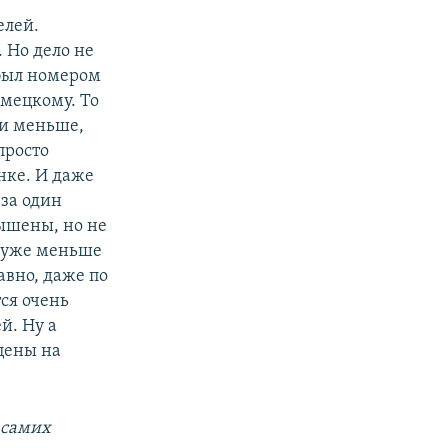
елей.
 Но дело не
 был номером
емецкому. То
ли меньше,
просто
нке. И даже
 за один
ышены, но не
т уже меньше
авно, даже по
ся очень
й. Ну а
цены на
 самих