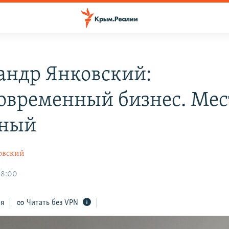
андр Янковский:
овременный бизнес. Ме
дный
овский
08:00
ся
Читать без VPN