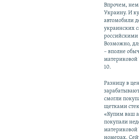
Впрочем, нем
Украину. И к
автомобили д
украинских с
российскими 
Возможно, дл
– вполне обы
материковой 
10.
Разницу в це
зарабатывают
смогли покуп
щетками стек
«Купим ваш а
покупали нед
материковой 
номерах. Сей