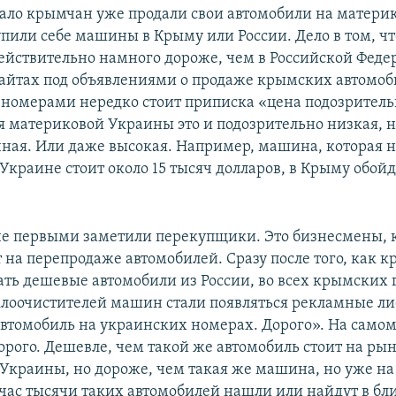
ало крымчан уже продали свои автомобили на матери
упили себе машины в Крыму или России. Дело в том, чт
ействительно намного дороже, чем в Российской Феде
айтах под объявлениями о продаже крымских автомоб
номерами нередко стоит приписка «цена подозритель
я материковой Украины это и подозрительно низкая, 
чная. Или даже высокая. Например, машина, которая 
Украине стоит около 15 тысяч долларов, в Крыму обой
не первыми заметили перекупщики. Это бизнесмены, 
 на перепродаже автомобилей. Сразу после того, как 
ать дешевые автомобили из России, во всех крымских 
лоочистителей машин стали появляться рекламные ли
втомобиль на украинских номерах. Дорого». На самом
орого. Дешевле, чем такой же автомобиль стоит на ры
Украины, но дороже, чем такая же машина, но уже на
час тысячи таких автомобилей нашли или найдут в б