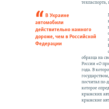
техпаспорта, 
В Украине
автомобили
действительно намного
дороже, чем в Российской
Федерации
образца на с
России «О пр
года. В кото
государством
посчитал по-д
которое опре
крымских авто
крымские авт