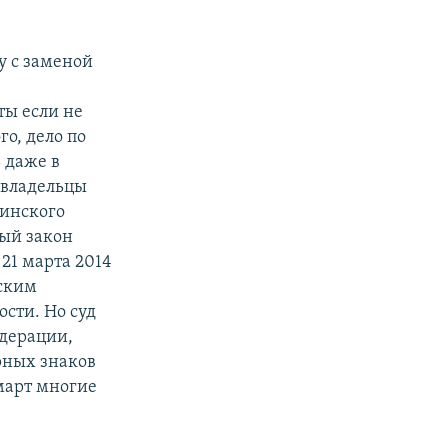
у с заменой
ты если не
го, дело по
 даже в
овладельцы
аинского
ный закон
21 марта 2014
нским
сти. Но суд
едерации,
рных знаков
 март многие