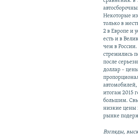
сравнения: в 
автосборочны
Некоторые из
только в мес
2 в Европе и 
есть и в Вел
чем в России
стремились п
после серьезн
доллар – цен
пропорционал
автомобилей,
итогам 2015 
большим. Свы
низкие цены 
рынке подерж
Взгляды, выс