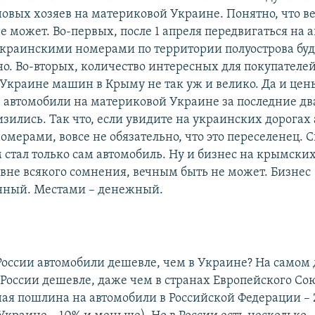
новых хозяев на материковой Украине. Понятно, что 
е может. Во-первых, после 1 апреля передвигаться на 
раинскими номерами по территории полуострова буд
о. Во-вторых, количество интересных для покупателей
Украине машин в Крыму не так уж и велико. Да и цен
автомобили на материковой Украине за последние два
зились. Так что, если увидите на украинских дорогах
ерами, вовсе не обязательно, что это переселенец. С
 стал только сам автомобиль. Ну и бизнес на крымски
 вне всякого сомнения, вечным быть не может. Бизнес
нный. Местами – денежный.
России автомобили дешевле, чем в Украине? На самом 
 России дешевле, даже чем в странах Европейского Сою
зная пошлина на автомобили в Российской Федерации – 