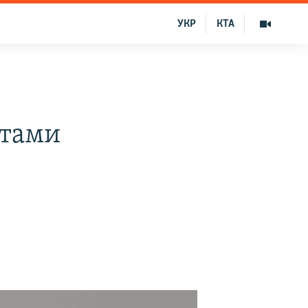
УКР
КТА
стами