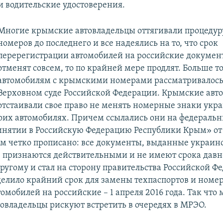
и водительские удостоверения.
Многие крымские автовладельцы оттягивали процедур
номеров до последнего и все надеялись на то, что срок
перерегистрации автомобилей на российские докумен
отменят совсем, то по крайней мере продлят. Больше то
автомобилям с крымскими номерами рассматривалось
Верховном суде Российской Федерации. Крымские авт
отстаивали свое право не менять номерные знаки укр
воих автомобилях. Причем ссылались они на федераль
инятии в Российскую Федерацию Республики Крым» от 
ром четко прописано: все документы, выданные украи
, признаются действительными и не имеют срока давно
ругому и стал на сторону правительства Российской Ф
делило крайний срок для замены техпаспортов и номе
мобилей на российские – 1 апреля 2016 года. Так что
овладельцы рискуют встретить в очередях в МРЭО.