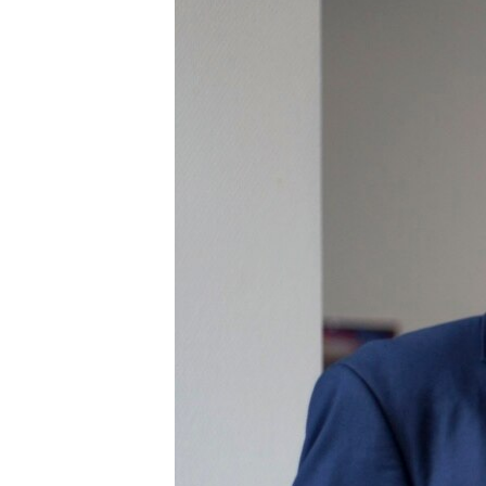
ПОБЕДИТЕЛЕЙ НЕ СУДЯТ?
КРЫМ.НЕПОКОРЕННЫЙ
ELIFBE
УКРАИНСКАЯ ПРОБЛЕМА КРЫМА