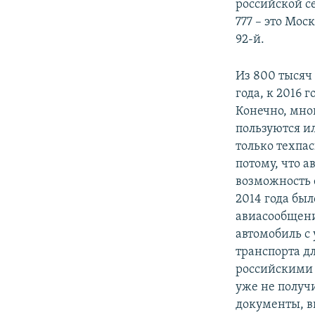
российской с
777 – это Мос
92-й.
Из 800 тысяч
года, к 2016 
Конечно, мно
пользуются и
только техпа
потому, что 
возможность 
2014 года бы
авиасообщени
автомобиль с
транспорта д
российскими 
уже не получ
документы, в