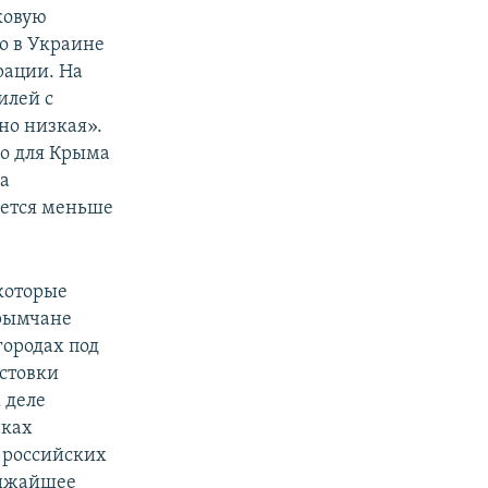
ковую
о в Украине
рации. На
илей с
но низкая».
но для Крыма
на
дется меньше
которые
крымчане
городах под
стовки
 деле
нках
 российских
лижайшее