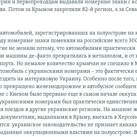
ерии и первопроходцам выдавали номерные знаки с к
ква. Потом за Крымом закрепили 82-й регион, а за Сев
 автомобилей, зарегистрированных на полуострове на 
году номерные знаки поменяли на российские всего 30
гие не меняли потому, что автомобилями практически
ли машины де-факто превратились в металлолом, и от 
спорта. Но немалое количество крымчан не спешило в
автомобиль с украинскими номерами – это фактически
ездить на материковую Украину. Особенно после того, 
ло прекращено железнодорожное и автобусное сообщени
е с Киевом было прервано еще в самом начале оккупац
 украинскими номерами был практически единствен
ля поездок в другие украинские регионы. На машине ж
документами, выданными в Крыму, выехать в Херсон
ится: украинское законодательство не признает никак
ыданные оккупационными властями на полуострове. В