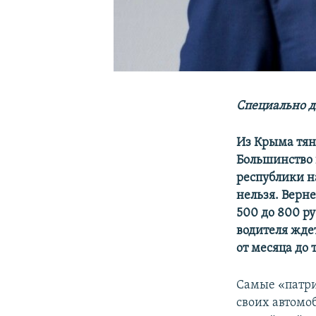
Специально д
Из Крыма тян
Большинство п
республики н
нельзя. Верне
500 до 800 р
водителя жде
от месяца до 
Самые «патр
своих автомоб