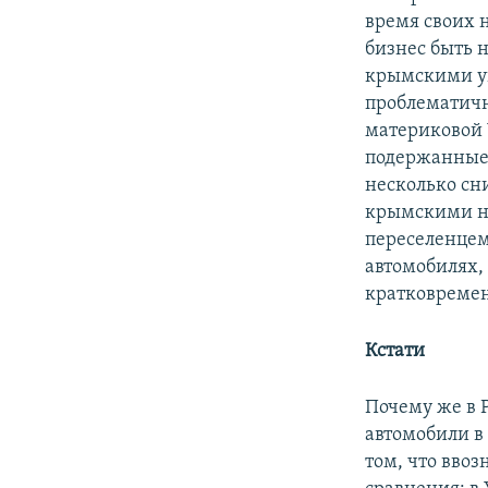
время своих 
бизнес быть н
крымскими ук
проблематичн
материковой 
подержанные 
несколько сни
крымскими ном
переселенцем
автомобилях,
кратковреме
Кстати
Почему же в 
автомобили в
том, что вво