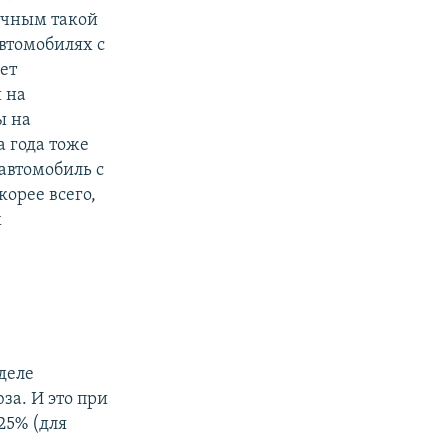
вечным такой
автомобилях с
ет
 на
ы на
 года тоже
 автомобиль с
корее всего,
х
деле
за. И это при
25% (для