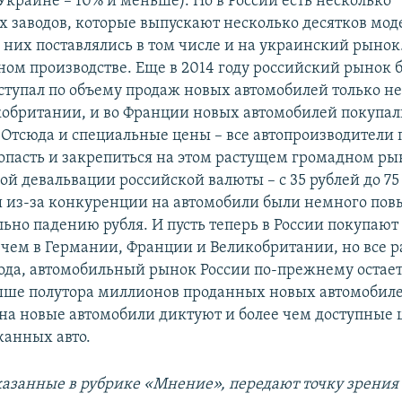
Украине – 10% и меньше). Но в России есть несколько
х заводов, которые выпускают несколько десятков мод
 них поставлялись в том числе и на украинский рынок.
тном производстве. Еще в 2014 году российский рынок
уступал по объему продаж новых автомобилей только н
икобритании, и во Франции новых автомобилей покупа
. Отсюда и специальные цены – все автопроизводители 
опасть и закрепиться на этом растущем громадном ры
ой девальвации российской валюты – с 35 рублей до 75
ы из-за конкуренции на автомобили были немного пов
ьно падению рубля. И пусть теперь в России покупаю
 чем в Германии, Франции и Великобритании, но все р
года, автомобильный рынок России по-прежнему остает
ше полутора миллионов проданных новых автомобиле
на новые автомобили диктуют и более чем доступные 
анных авто.
казанные в рубрике «Мнение», передают точку зрения