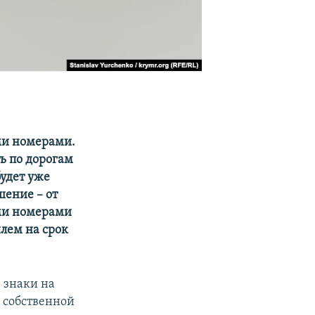
ми номерами.
ть по дорогам
удет уже
шение – от
ими номерами
лем на срок
 знаки на
о собственной