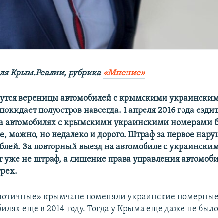
ля Крым.Реалии, рубрика
«Мнение»
утся вереницы автомобилей с крымскими украински
окидает полуостров навсегда. 1 апреля 2016 года езди
а автомобилях с крымскими украинскими номерами б
е, можно, но недалеко и дорого. Штраф за первое нару
ублей. За повторный выезд на автомобиле с украинск
т уже не штраф, а лишение права управления автомоби
трех.
иотичные» крымчане поменяли украинские номерные
илях еще в 2014 году. Тогда у Крыма еще даже не был