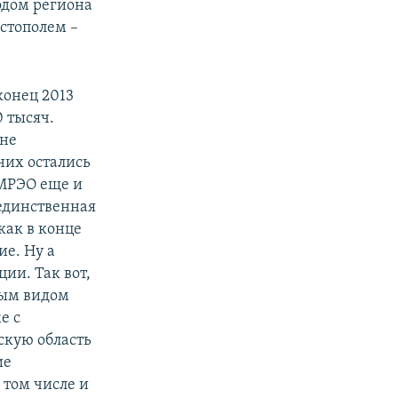
одом региона
астополем –
конец 2013
0 тысяч.
 не
них остались
 МРЭО еще и
 единственная
как в конце
е. Ну а
ии. Так вот,
ным видом
е с
скую область
ие
 том числе и