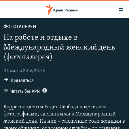
Доступность
ссылки
Вернуться
ФОТОГАЛЕРЕИ
к
НОВОСТИ
На работе и отдыхе в
основному
СПЕЦПРОЕКТЫ
содержанию
Международный женский день
ВОДА
Вернутся
ГРУЗ 200
(фотогалерея)
к
ИСТОРИЯ
КАРТА ВОЕННЫХ ОБЪЕКТОВ КРЫМА
главной
08 марта 2016, 20:55
ЕЩЕ
11 ЛЕТ ОККУПАЦИИ КРЫМА. 11 ИСТОРИЙ СОПРОТИВЛЕНИЯ
навигации
Вернутся
Поделиться
РАДІО СВОБОДА
ИНТЕРАКТИВ
к
Читать без VPN
КАК ОБОЙТИ БЛОКИРОВКУ
ИНФОГРАФИКА
поиску
ТЕЛЕПРОЕКТ КРЫМ.РЕАЛИИ
Корреспонденты Радио Свобода поделились
Українською
фотографиями, сделанными в Международный
СОВЕТЫ ПРАВОЗАЩИТНИКОВ
Qırımtatar
женский день. На них – различные роли женщин в
ПРОПАВШИЕ БЕЗ ВЕСТИ
своих общинах: от военной службы – до создания