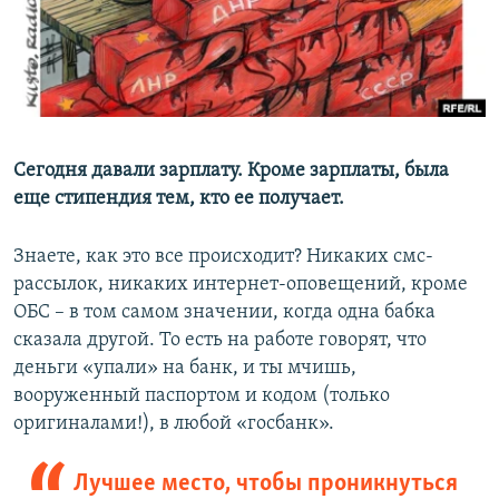
ПРИСОЕДИНЯЙТЕСЬ!
ПОБЕДИТЕЛЕЙ НЕ СУДЯТ?
КРЫМ.НЕПОКОРЕННЫЙ
ELIFBE
УКРАИНСКАЯ ПРОБЛЕМА КРЫМА
Все сайты RFE/RL
Сегодня давали зарплату. Кроме зарплаты, была
еще стипендия тем, кто ее получает.
Знаете, как это все происходит? Никаких смс-
рассылок, никаких интернет-оповещений, кроме
ОБС – в том самом значении, когда одна бабка
сказала другой. То есть на работе говорят, что
деньги «упали» на банк, и ты мчишь,
вооруженный паспортом и кодом (только
оригиналами!), в любой «госбанк».
Лучшее место, чтобы проникнуться