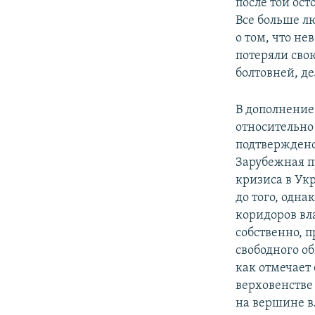
после той ос
Все больше лю
о том, что н
потеряли свою
болтовней, де
В дополнение
относительно
подтвержден
Зарубежная п
кризиса в Укр
до того, одна
коридоров вла
собственно, 
свободного о
как отмечает
верховенстве
на вершине в