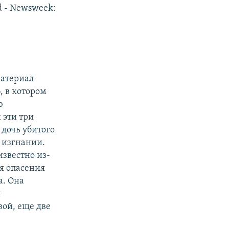
ed - Newsweek:
материал
, в котором
ю
 эти три
 дочь убитого
в изгнании.
звестно из-
я опасения
а. Она
м
вой, еще две