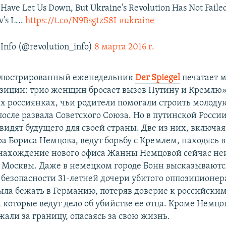
 Have Let Us Down, But Ukraine's Revolution Has Not Fail
s L...
https://t.co/N9BsgtzS8I
#ukraine
 Info (@revolution_info)
8 марта 2016 г.
люстрированный еженедельник
Der Spiegel
печатает 
зиции: трио женщин бросает вызов Путину и Кремлю»
ех россиянках, чьи родители помогали строить молоду
осле развала Советского Союза. Но в путинской России
идят будущего для своей страны. Две из них, включая
а Бориса Немцова, ведут борьбу с Кремлем, находясь 
нахождение нового офиса Жанны Немцовой сейчас неи
из Москвы. Даже в немецком городе Бонн высказываютс
 безопасности 31-летней дочери убитого оппозиционер
ла бежать в Германию, потеряв доверие к российски
 которые ведут дело об убийстве ее отца. Кроме Немцо
али за границу, опасаясь за свою жизнь.