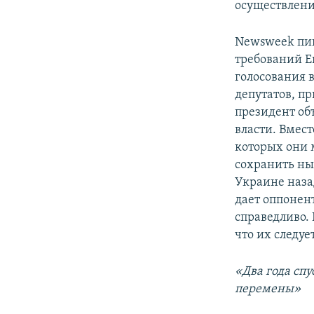
осуществлени
Newsweek пиш
требований Е
голосования 
депутатов, п
президент объ
власти. Вмест
которых они 
сохранить ны
Украине наза
дает оппонен
справедливо
что их следуе
«Два года спу
перемены»