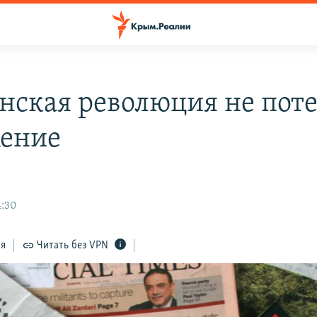
нская революция не пот
ение
4:30
ся
Читать без VPN