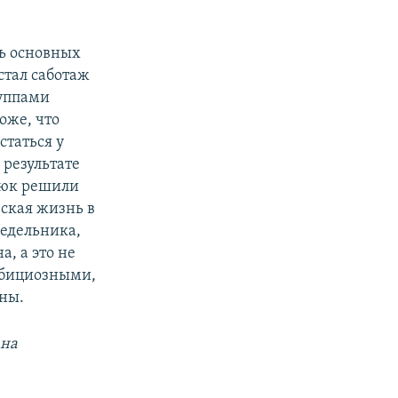
ть основных
стал саботаж
руппами
оже, что
статься у
 результате
нюк решили
ская жизнь в
недельника,
, а это не
мбициозными,
ины.
 на