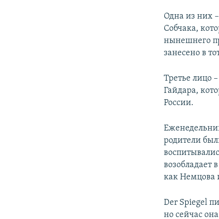
Одна из них 
Собчака, кот
нынешнего пр
занесено в то
Третье лицо 
Гайдара, кот
России.
Еженедельник
родители был
воспитывалис
возобладает в
как Немцова 
Der Spiegel п
но сейчас он