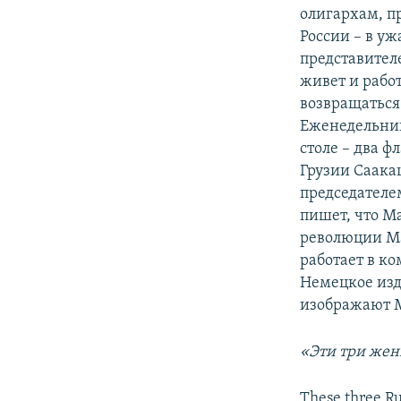
олигархам, п
России – в у
представител
живет и работ
возвращаться 
Еженедельник 
столе – два 
Грузии Саака
председателе
пишет, что М
революции Ма
работает в к
Немецкое изд
изображают М
«Эти три жен
These three R