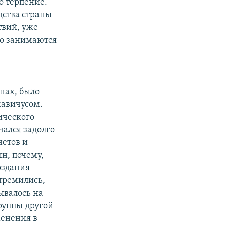
о терпение.
дства страны
твий, уже
ко занимаются
я
нах, было
авичусом.
ического
чался задолго
нетов и
ин, почему,
оздания
стремились,
ывалось на
руппы другой
менения в