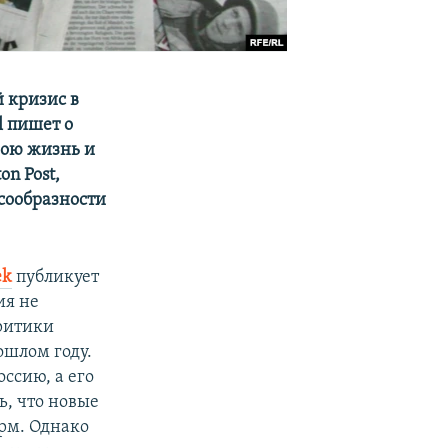
 кризис в
l пишет о
вою жизнь и
n Post,
сообразности
ek
публикует
ия не
критики
ошлом году.
оссию, а его
ь, что новые
рм. Однако