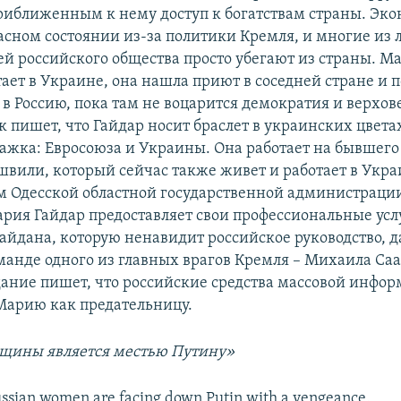
риближенным к нему доступ к богатствам страны. Эк
жасном состоянии из-за политики Кремля, и многие из
ей российского общества просто убегают из страны. М
ает в Украине, она нашла приют в соседней стране и 
в Россию, пока там не воцарится демократия и верхов
пишет, что Гайдар носит браслет в украинских цветах
флажка: Евросоюза и Украины. Она работает на бывшег
швили, который сейчас также живет и работает в Укра
м Одесской областной государственной администрации.
ария Гайдар предоставляет свои профессиональные усл
йдана, которую ненавидит российское руководство, д
оманде одного из главных врагов Кремля – Михаила Са
ание пишет, что российские средства массовой инфо
арию как предательницу.
щины является местью Путину»
ussian women are facing down Putin with a vengeance.