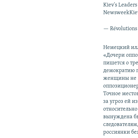
Kiev's Leaders
NewsweekKiev'
— Révolutions
Немецкий ил
«Дочери оппо
пишется о тр
демократию п
женщины не в
оппозиционер
Точное место
за угроз ей 
относительно
вынуждена бы
следователям,
россиянки беж