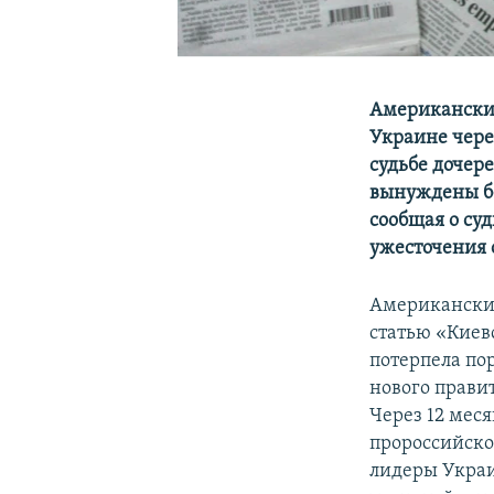
Американски
Украине чере
судьбе дочер
вынуждены бе
сообщая о су
ужесточения 
Американски
статью «Киев
потерпела по
нового прави
Через 12 меся
пророссийско
лидеры Украи