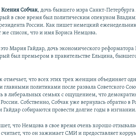
–
Ксения Собчак
, дочь бывшего мэра Санкт-Петербурга
орый в свое время был политическим опекуном Владим
езидента России. Как пишет немецкий еженедельник,
т же список, что и имя Бориса Немцова.
– это Мария Гайдар, дочь экономического реформатора 
орый был премьером в правительстве Ельцина, бывшег
 отмечает, что всех этих трех женщин объединяет одн
и главными политиками после развала Советского Союз
ь в либеральных семьях с ощущением, что демократи
 России. Собственно, Собчак уже вернулась обратно в Р
и Гайдар собираются провести долгие годы в изгнании
ишет, что Немцова в свое время очень хорошо отзывала
а считает, что он зажимает СМИ и предоставляет кор