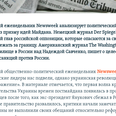
й еженедельник Newsweek анализирует политический
з призму идей Майдана. Немецкий журнал Der Spiege
ей глав российской оппозиции, которые опасаются за с
жать за границу. Американский журнал The Washingto
дилище в России над Надеждой Савченко, пишет о целе
санкций против России.
й общественно-политический еженедельник
Newswe
ские лидеры нас подвели, однако украинская революц
ражение». В материале отмечается, что первая волна 
тельства Украины времен постмайдана появилась в пр
цев после того, как экс-президент Янукович сбежал в Р
е правительство развалилось, критики начали замечат
ны не выполнили своих обещаний относительно рефо