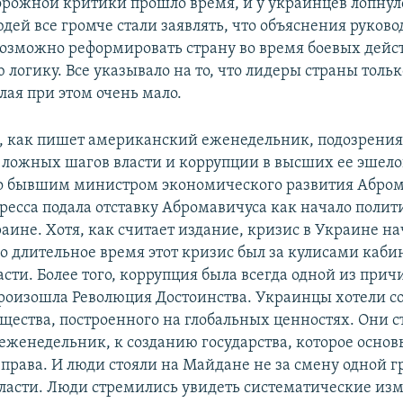
торожной критики прошло время, и у украинцев лопнул
дей все громче стали заявлять, что объяснения руково
евозможно реформировать страну во время боевых дейс
 логику. Все указывало на то, что лидеры страны толь
лая при этом очень мало.
, как пишет американский еженедельник, подозрени
 ложных шагов власти и коррупции в высших ее эшело
о бывшим министром экономического развития Абром
ресса подала отставку Абромавичуса как начало полит
аине. Хотя, как считает издание, кризис в Украине на
ко длительное время этот кризис был за кулисами каби
сти. Более того, коррупция была всегда одной из прич
произошла Революция Достоинства. Украинцы хотели с
бщества, построенного на глобальных ценностях. Они 
 еженедельник, к созданию государства, которое основ
 права. И люди стояли на Майдане не за смену одной г
ласти. Люди стремились увидеть систематические из