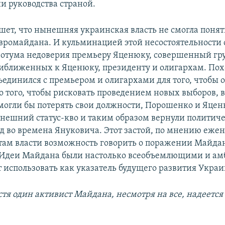
и руководства страной.
ет, что нынешняя украинская власть не смогла поня
вромайдана. И кульминацией этой несостоятельности 
вотума недоверия премьеру Яценюку, совершенный г
риближенных к Яценюку, президенту и олигархам. Пох
единился с премьером и олигархами для того, чтобы о
о того, чтобы рисковать проведением новых выборов, в
могли бы потерять свои должности, Порошенко и Яце
нешний статус-кво и таким образом вернули политиче
д во времена Януковича. Этот застой, по мнению еже
там власти возможность говорить о поражении Майдана
. Идеи Майдана были настолько всеобъемлющими и а
т использовать как указатель будущего развития Укра
стя один активист Майдана, несмотря на все, надеется