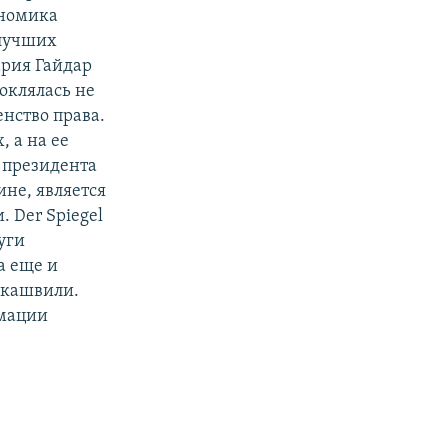
ономика
 лучших
ария Гайдар
поклялась не
енство права.
, а на ее
о президента
ине, является
 Der Spiegel
уги
а еще и
акашвили.
рмации