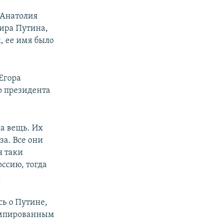
 Анатолия
ира Путина,
 ее имя было
Егора
о президента
а вещь. Их
а. Все они
я таки
оссию, тогда
.
сь о Путине,
румпированным