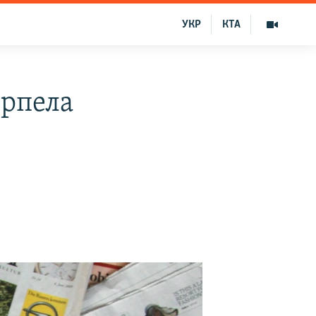
УКР
КТА
ерпела