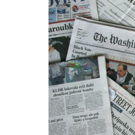
ПОБЕДИТЕЛЕЙ НЕ СУДЯТ?
КРЫМ.НЕПОКОРЕННЫЙ
ELIFBE
УКРАИНСКАЯ ПРОБЛЕМА КРЫМА