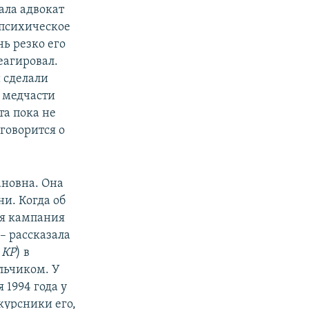
зала адвокат
 психическое
ь резко его
еагировал.
и сделали
а медчасти
та пока не
говорится о
ановна. Она
ни. Когда об
ая кампания
 – рассказала
–
КР
) в
льчиком. У
 1994 года у
курсники его,