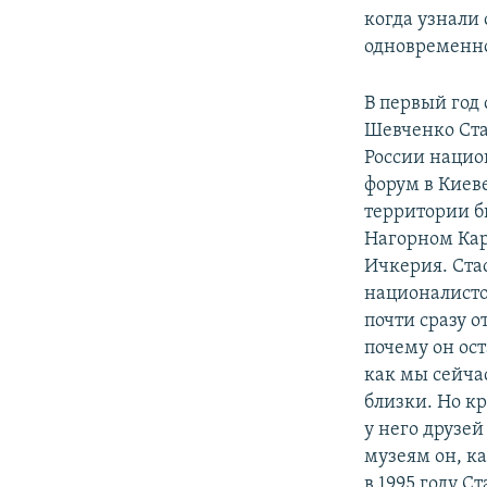
когда узнали 
одновременно
В первый год
Шевченко Ста
России нацио
форум в Киев
территории б
Нагорном Кар
Ичкерия. Ста
националистов
почти сразу 
почему он ост
как мы сейча
близки. Но кр
у него друзе
музеям он, к
в 1995 году С