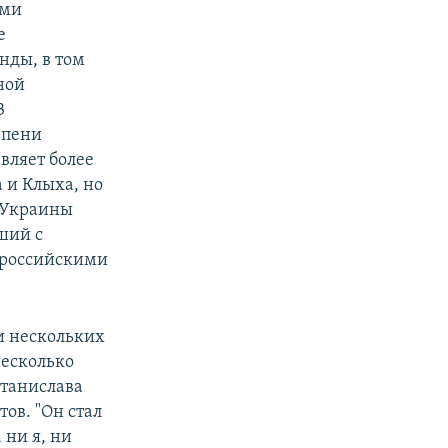
ими
е
нды, в том
ной
3
епени
вляет более
 и Клыха, но
 Украины
ший с
о российскими
и нескольких
несколько
Станислава
ов. "Он стал
 ни я, ни