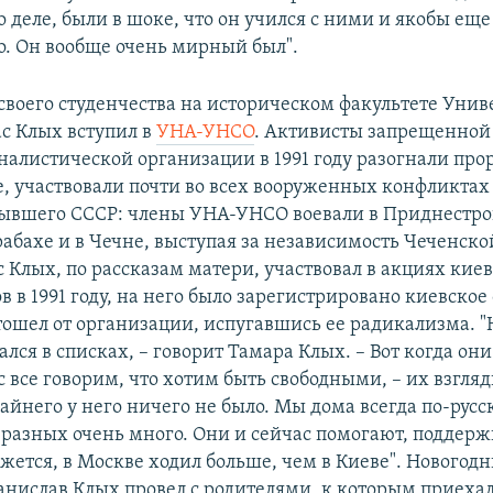
о деле, были в шоке, что он учился с ними и якобы еще
. Он вообще очень мирный был".
 своего студенчества на историческом факультете Унив
с Клых вступил в
УНА-УНСО
. Активисты запрещенной 
налистической организации в 1991 году разогнали пр
е, участвовали почти во всех вооруженных конфликтах
ывшего СССР: члены УНА-УНСО воевали в Приднестров
абахе и в Чечне, выступая за независимость Чеченско
с Клых, по рассказам матери, участвовал в акциях кие
 в 1991 году, на него было зарегистрировано киевское
отошел от организации, испугавшись ее радикализма. "
ался в списках, – говорит Тамара Клых. – Вот когда он
с все говорим, что хотим быть свободными, – их взгля
айнего у него ничего не было. Мы дома всегда по-русс
й разных очень много. Они и сейчас помогают, поддерж
ажется, в Москве ходил больше, чем в Киеве". Новогод
танислав Клых провел с родителями, к которым приехал