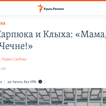
ЕКА
Карпюка и Клыха: «Мама,
 Чечне!»
к
Радио Свобода
4:00
ся
Читать без VPN