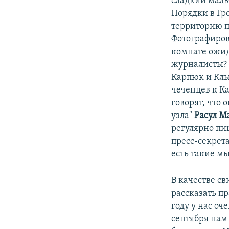
сладкий мальч
Порядки в Гр
территорию п
Фотографиров
комнате ожид
журналисты? 
Карпюк и Клы
чеченцев к Ка
говорят, что 
узла"
Расул М
регулярно пиш
пресс-секрет
есть такие мы
В качестве с
рассказать пр
году у нас оч
сентября нам