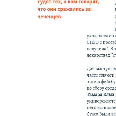
судят тех, о ком говорят,
что они сражались за
чеченцев
укол, хотя он
СИЗО с просьб
получила". В
лекарствах "о
Для выступле
часто плачет,
этом в фейсб
по сбору сред
Тамара Клых
университете
него есть зач
Стаса были за