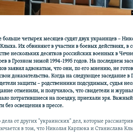
е больше четырех месяцев судят двух украинцев – Ни
 Клыха. Их обвиняют в участии в боевых действиях, в 
стве нескольких десятков российских военных в Чечне
ев в Грозном зимой 1994-1995 годов. На последнем зас
ов заявил адвокатам, что они, по его мнению, не гото
свои доказательства. Когда на следующее заседание в
детели защиты – родственники подсудимых, судья не
едание отменили, и получилось, что свидетели и журна
ало потратившиеся на поездку, приехали зря. Важный
и без освещения в прессе.
 дела от других "украинских" дел, которые рассматри
лючается в том, что Николая Карпюка и Станислава Клы