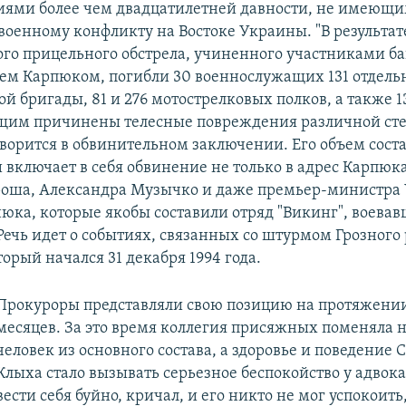
тиями более чем двадцатилетней давности, не имеющ
военному конфликту на Востоке Украины. "В результат
го прицельного обстрела, учиненного участниками ба
ем Карпюком, погибли 30 военнослужащих 131 отдель
й бригады, 81 и 276 мотострелковых полков, а также 1
щим причинены телесные повреждения различной ст
оворится в обвинительном заключении. Его объем соста
 включает в себя обвинение не только в адрес Карпюка
роша, Александра Музычко и даже премьер-министра
юка, которые якобы составили отряд "Викинг", воевав
Речь идет о событиях, связанных со штурмом Грозног
орый начался 31 декабря 1994 года.
Прокуроры представляли свою позицию на протяжени
месяцев. За это время коллегия присяжных поменяла 
человек из основного состава, а здоровье и поведение 
Клыха стало вызывать серьезное беспокойство у адвокат
вести себя буйно, кричал, и его никто не мог успокоить,