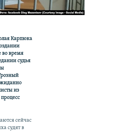
колая Карпюка
создании
 во время
едании судья
вы
 Грозный
ожиданно
листы из
 процесс
ваются сейчас
ха судят в