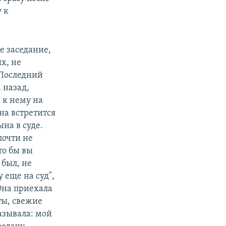
у к
ое заседание,
х, не
 Последний
 назад,
 к нему на
на встретится
на в суде.
почти не
то бы вы
 был, не
 еще на суд",
Она приехала
ты, свежие
называла: мой