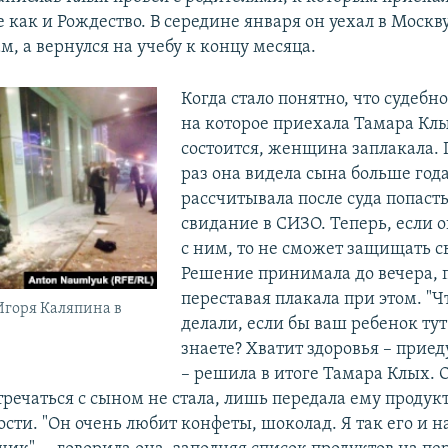
е как и Рождество. В середине января он уехал в Москв
, а вернулся на учебу к концу месяца.
Когда стало понятно, что судебн
на которое приехала Тамара Клы
состоится, женщина заплакала.
раз она видела сына больше года
рассчитывала после суда попасть
свидание в СИЗО. Теперь, если о
с ним, то не сможет защищать сы
Решение принимала до вечера, 
переставая плакала при этом. "Ч
Игоря Каляпина в
делали, если бы ваш ребенок тут
знаете? Хватит здоровья – приеду
– решила в итоге Тамара Клых. 
тречаться с сыном не стала, лишь передала ему продук
ости. "Он очень любит конфеты, шоколад. Я так его и 