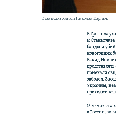
Станислав Клых и Николай Карпюк
В Грозном уж
и Станислава
банды и убий
новогодних бо
Вахид Исмаил
представлять 
приехали сви
заболел. Зас
Украины, нем
проходит почт
Отличие этого
в России, зак