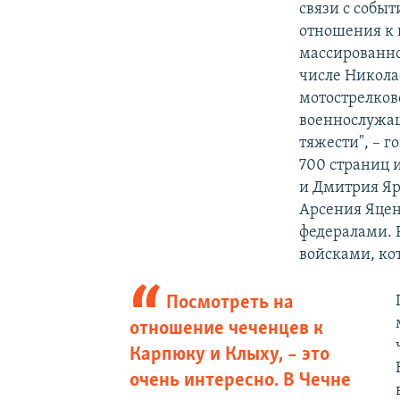
связи с собы
отношения к 
массированно
числе Никола
мотострелково
военнослужа
тяжести", – г
700 страниц и
и Дмитрия Я
Арсения Яцен
федералами. 
войсками, кот
Посмотреть на
отношение чеченцев к
Карпюку и Клыху, – это
очень интересно. В Чечне