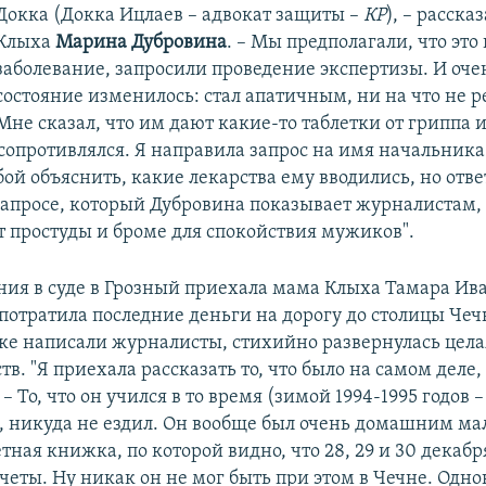
Докка (Докка Ицлаев –​ адвокат защиты –​
КР
), – расска
Клыха
Марина Дубровина
. – Мы предполагали, что это
заболевание, запросили проведение экспертизы. И очен
состояние изменилось: стал апатичным, ни на что не р
Мне сказал, что им дают какие-то таблетки от гриппа 
 сопротивлялся. Я направила запрос на имя начальник
ой объяснить, какие лекарства ему вводились, но отве
 запросе, который Дубровина показывает журналистам, 
т простуды и броме для спокойствия мужиков".
ния в суде в Грозный приехала мама Клыха Тамара Ив
 потратила последние деньги на дорогу до столицы Чеч
уке написали журналисты, стихийно развернулась цел
ств. "Я приехала рассказать то, что было на самом деле,
. – То, что он учился в то время (зимой 1994-1995 годов 
, никуда не ездил. Он вообще был очень домашним ма
етная книжка, по которой видно, что 28, 29 и 30 декабря
четы. Ну никак он не мог быть при этом в Чечне. Одно