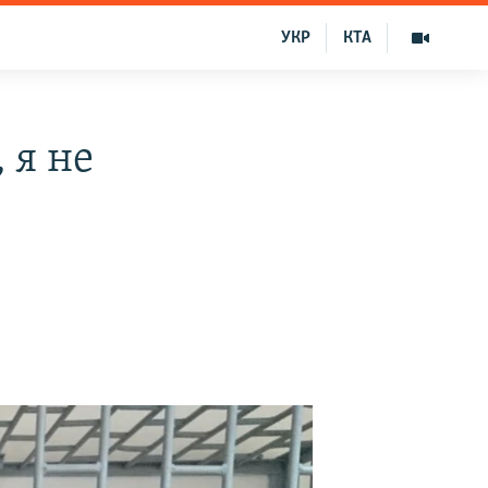
УКР
КТА
 я не