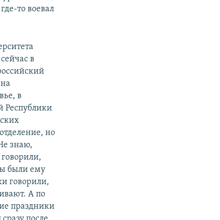
 где-то воевал
ерситета
сейчас в
ороссийский
 на
ье, в
й Республики
вских
 отделение, но
Не знаю,
и говорили,
ды были ему
ки говорили,
ивают. А по
ние праздники
 сразу после