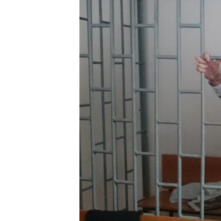
ПОБЕДИТЕЛЕЙ НЕ СУДЯТ?
КРЫМ.НЕПОКОРЕННЫЙ
ELIFBE
УКРАИНСКАЯ ПРОБЛЕМА КРЫМА