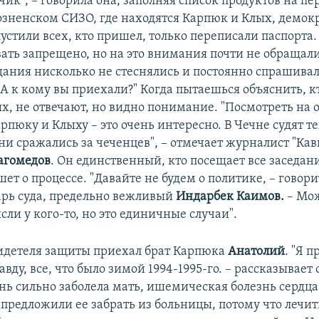
ик", – говорила она, заполняя список продуктов на пе
озненском СИЗО, где находятся Карпюк и Клых, демок
устили всех, кто пришел, только переписали паспорта.
ать запрещено, но на это внимания почти не обраща
ания нисколько не стеснялись и постоянно спрашивал
А к кому вы приехали?" Когда пытаешься объяснить, к
х, не отвечают, но видно понимание. "Посмотреть на
рпюку и Клыху – это очень интересно. В Чечне судят те
они сражались за чеченцев", – отмечает журналист "Ка
агомедов
. Он единственный, кто посещает все заседани
ет о процессе. "Давайте не будем о политике, – говори
арь суда, предельно вежливый
Индарбек Каимов.
– Мож
сли у кого-то, но это единичные случаи".
видетеля защиты приехал брат Карпюка
Анатолий
. "Я 
авду, все, что было зимой 1994-1995-го. – рассказывает о
ень сильно заболела мать, ишемическая болезнь сердца
 предложили ее забрать из больницы, потому что лечит