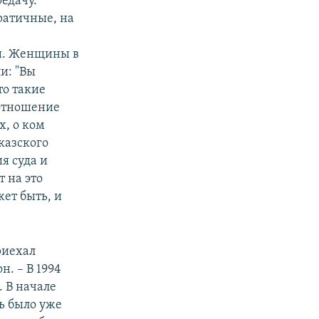
редачу.
ратичные, на
ли. Женщины в
и: "Вы
то такие
 отношение
х, о ком
вказского
я суда и
т на это
ет быть, и
приехал
н. – В 1994
. В начале
ь было уже