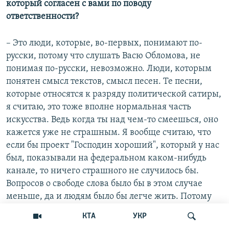
который согласен с вами по поводу
ответственности?
– Это люди, которые, во-первых, понимают по-
русски, потому что слушать Васю Обломова, не
понимая по-русски, невозможно. Люди, которым
понятен смысл текстов, смысл песен. Те песни,
которые относятся к разряду политической сатиры,
я считаю, это тоже вполне нормальная часть
искусства. Ведь когда ты над чем-то смеешься, оно
кажется уже не страшным. Я вообще считаю, что
если бы проект "Господин хороший", который у нас
был, показывали на федеральном каком-нибудь
канале, то ничего страшного не случилось бы.
Вопросов о свободе слова было бы в этом случае
меньше, да и людям было бы легче жить. Потому
что они могли бы свои возмущения на тему тех или
КТА
УКР
иных ситуаций увидеть в сатирической