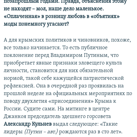
позапрошлым годами. Правда, объяснения этому
не находят – мол, наше дело маленькое.
«Оплаченная» в розницу любовь в «объятиях»
моды понемногу угасают?
А для крымских политиков и чиновников, похоже,
все только начинается. То есть публичное
поклонение перед Владимиром Путиным, что
приобретает явные признаки зловещего культа
личности, становится для них обязательной
нормой, такой себе кажущейся патриотической
рефлексией. Она в очередной раз проявилась на
прошлой неделе на официальных мероприятиях по
поводу двухлетия «присоединения» Крыма к
России. Судите сами. На митинге в центре
Джанкоя председатель здешнего горсовета
Александр Кульнев
выдал следующее: «Такие
лидеры
(Путин – авт.)
рождаются раз в сто лет».