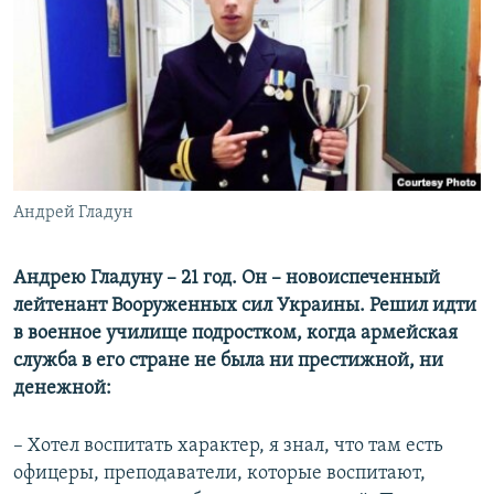
ПРИСОЕДИНЯЙТЕСЬ!
ПОБЕДИТЕЛЕЙ НЕ СУДЯТ?
КРЫМ.НЕПОКОРЕННЫЙ
ELIFBE
УКРАИНСКАЯ ПРОБЛЕМА КРЫМА
Все сайты RFE/RL
Андрей Гладун
Андрею Гладуну – 21 год. Он – новоиспеченный
лейтенант Вооруженных сил Украины. Решил идти
в военное училище подростком, когда армейская
служба в его стране не была ни престижной, ни
денежной:
– Хотел воспитать характер, я знал, что там есть
офицеры, преподаватели, которые воспитают,