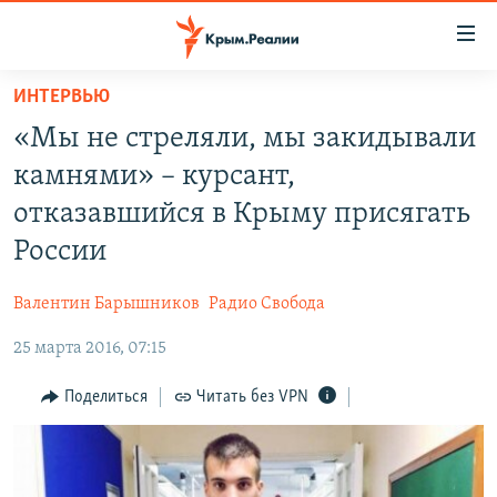
Доступность
ссылки
Вернуться
ИНТЕРВЬЮ
к
НОВОСТИ
«Мы не стреляли, мы закидывали
основному
СПЕЦПРОЕКТЫ
содержанию
камнями» – курсант,
ВОДА
Вернутся
ГРУЗ 200
отказавшийся в Крыму присягать
к
ИСТОРИЯ
КАРТА ВОЕННЫХ ОБЪЕКТОВ КРЫМА
России
главной
ЕЩЕ
11 ЛЕТ ОККУПАЦИИ КРЫМА. 11 ИСТОРИЙ СОПРОТИВЛЕНИЯ
навигации
Валентин Барышников
Радио Свобода
Вернутся
РАДІО СВОБОДА
ИНТЕРАКТИВ
к
25 марта 2016, 07:15
КАК ОБОЙТИ БЛОКИРОВКУ
ИНФОГРАФИКА
поиску
Поделиться
Читать без VPN
ТЕЛЕПРОЕКТ КРЫМ.РЕАЛИИ
Українською
СОВЕТЫ ПРАВОЗАЩИТНИКОВ
Qırımtatar
ПРОПАВШИЕ БЕЗ ВЕСТИ