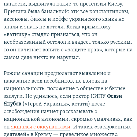
наглости, выдвигала какие-то претензии Киеву.
Причина была банальной: эти все константиновы,
аксеновы, фиксы и иоффе украинского языка не
знали и знать не хотели. Когда крымскому
«ватнику» стыдно признаться, что он
необразованный остолоп и владеет только русским,
то он начинает вопить о «защите прав», которые на
самом деле никто не нарушал.
Режим санации предполагает выявление и
наказание всех пособников, не взирая на
национальность, положение в обществе и былые
заслуги. Не удивлюсь, если ректор КИПУ
Февзи
Якубов
(«Герой Украины», кстати) после
освобождения начнет рассказывать о
национальной автономии, скромно умалчивая, как
он
якшался с оккупантами
. И таких «заслуженных
деятелей» в Крыму — превеликое множество.