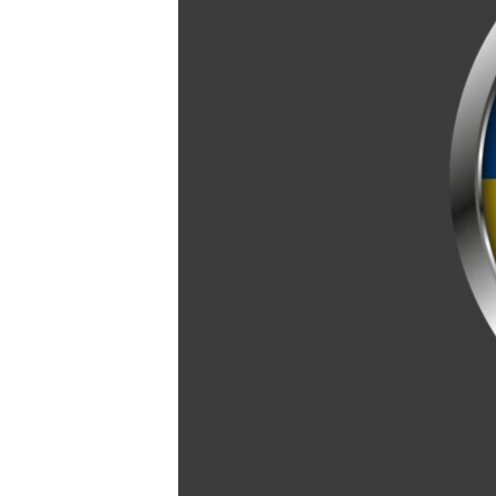
ПОБЕДИТЕЛЕЙ НЕ СУДЯТ?
КРЫМ.НЕПОКОРЕННЫЙ
ELIFBE
УКРАИНСКАЯ ПРОБЛЕМА КРЫМА