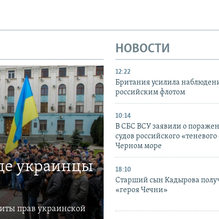
НОВОСТИ
12:22
Британия усилила наблюдени
российским флотом
10:14
В СБС ВСУ заявили о пораже
судов российского «теневого 
Черном море
где украинцы
18:10
Старший сын Кадырова полу
«героя Чечни»
щиты прав украинской