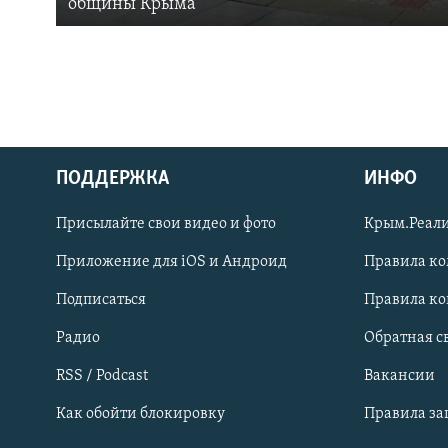
общины Крыма
ПОДДЕРЖКА
ИНФО
Українською
Присылайте свои видео и фото
Крым.Реали
Qırımtatar
Приложение для iOS и Андроид
Правила к
Подписаться
Правила к
ПРИСОЕДИНЯЙТЕСЬ!
Радио
Обратная с
RSS / Podcast
Вакансии
Как обойти блокировку
Правила з
Все сайты RFE/RL