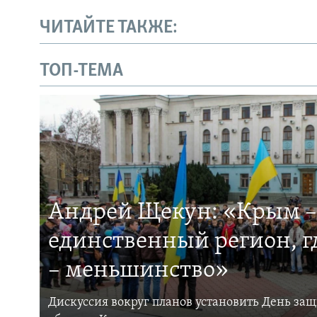
ЧИТАЙТЕ ТАКЖЕ:
ТОП-ТЕМА
Андрей Щекун: «Крым –
единственный регион, 
– меньшинство»
Дискуссия вокруг планов установить День за