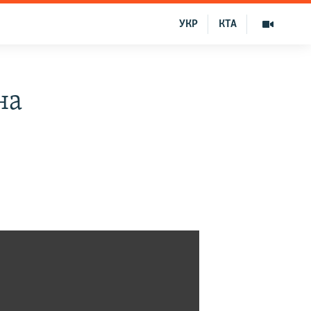
УКР
КТА
на