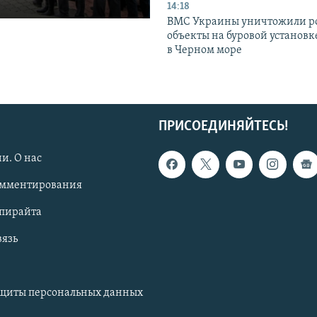
14:18
ВМС Украины уничтожили р
объекты на буровой установ
в Черном море
ПРИСОЕДИНЯЙТЕСЬ!
и. О нас
омментирования
опирайта
вязь
ащиты персональных данных