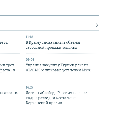
11:18
е за
В Крыму снова снизят объемы
свободной продажи топлива
09:05
нии трех
Украина закупит у Турции ракеты
флота» в
ATACMS и пусковые установки M270
16:27
чил звание
Легион «Свобода России» показал
кадры разведки моста через
Керченский пролив