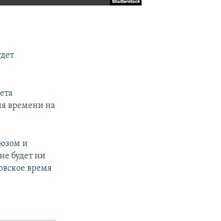
удет
ета
ия времени на
оюзом и
не будет ни
овское время