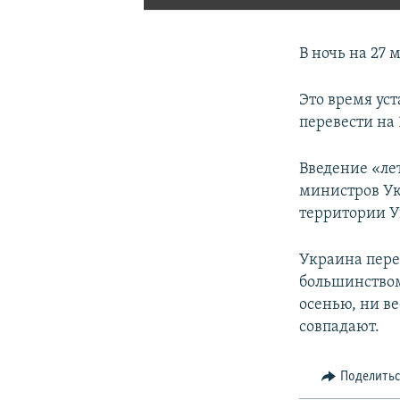
В ночь на 27 
Это время уст
перевести на 
Введение «ле
министров Ук
территории 
Украина пере
большинством 
осенью, ни в
совпадают.
Поделить