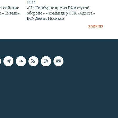
13:27
оссийские
«На Кинбурне армия РФ в глухой
ке «Сиваш»
обороне» – командир ОТК «Одесса»
ВСУ Денис Носиков
БОЛЬШЕ