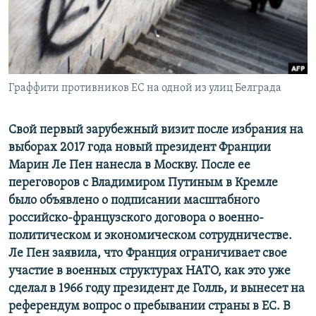
ПРИСОЕДИНЯЙТЕСЬ!
ПОБЕДИТЕЛЕЙ НЕ СУДЯТ?
КРЫМ.НЕПОКОРЕННЫЙ
ELIFBE
Граффити противников ЕС на одной из улиц Белграда
УКРАИНСКАЯ ПРОБЛЕМА КРЫМА
Все сайты RFE/RL
Свой первый зарубежный визит после избрания на
выборах 2017 года новый президент Франции
Марин Ле Пен нанесла в Москву. После ее
переговоров с Владимиром Путиным в Кремле
было объявлено о подписании масштабного
российско-французского договора о военно-
политическом и экономическом сотрудничестве.
Ле Пен заявила, что Франция ограничивает свое
участие в военных структурах НАТО, как это уже
сделал в 1966 году президент де Голль, и вынесет на
референдум вопрос о пребывании страны в ЕС. В