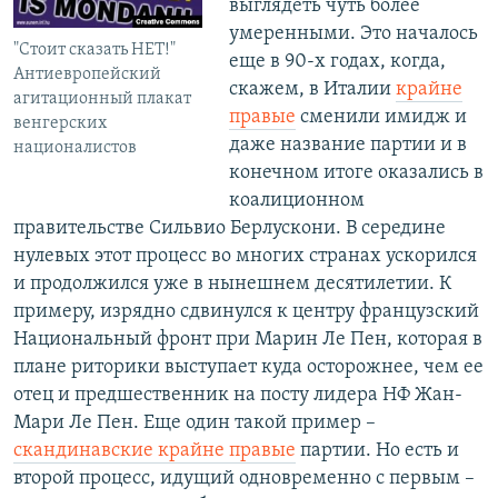
выглядеть чуть более
умеренными. Это началось
"Стоит сказать НЕТ!"
еще в 90-х годах, когда,
Антиевропейский
скажем, в Италии
крайне
агитационный плакат
правые
сменили имидж и
венгерских
даже название партии и в
националистов
конечном итоге оказались в
коалиционном
правительстве Сильвио Берлускони. В середине
нулевых этот процесс во многих странах ускорился
и продолжился уже в нынешнем десятилетии. К
примеру, изрядно сдвинулся к центру французский
Национальный фронт при Марин Ле Пен, которая в
плане риторики выступает куда осторожнее, чем ее
отец и предшественник на посту лидера НФ Жан-
Мари Ле Пен. Еще один такой пример –
скандинавские крайне правые
партии. Но есть и
второй процесс, идущий одновременно с первым –