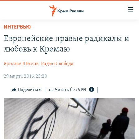
Доступность
ссылки
Вернуться
ИНТЕРВЬЮ
к
НОВОСТИ
Европейские правые радикалы и
основному
СПЕЦПРОЕКТЫ
содержанию
любовь к Кремлю
ВОДА
Вернутся
ГРУЗ 200
к
Ярослав Шимов
Радио Свобода
ИСТОРИЯ
КАРТА ВОЕННЫХ ОБЪЕКТОВ КРЫМА
главной
29 марта 2016, 23:20
ЕЩЕ
11 ЛЕТ ОККУПАЦИИ КРЫМА. 11 ИСТОРИЙ СОПРОТИВЛЕНИЯ
навигации
Вернутся
РАДІО СВОБОДА
ИНТЕРАКТИВ
Поделиться
Читать без VPN
к
КАК ОБОЙТИ БЛОКИРОВКУ
ИНФОГРАФИКА
поиску
ТЕЛЕПРОЕКТ КРЫМ.РЕАЛИИ
Українською
СОВЕТЫ ПРАВОЗАЩИТНИКОВ
Qırımtatar
ПРОПАВШИЕ БЕЗ ВЕСТИ