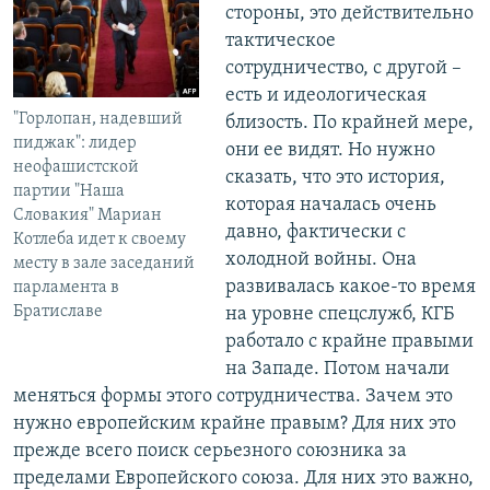
стороны, это действительно
тактическое
сотрудничество, с другой –
есть и идеологическая
"Горлопан, надевший
близость. По крайней мере,
пиджак": лидер
они ее видят. Но нужно
неофашистской
сказать, что это история,
партии "Наша
которая началась очень
Словакия" Мариан
давно, фактически с
Котлеба идет к своему
холодной войны. Она
месту в зале заседаний
развивалась какое-то время
парламента в
Братиславе
на уровне спецслужб, КГБ
работало с крайне правыми
на Западе. Потом начали
меняться формы этого сотрудничества. Зачем это
нужно европейским крайне правым? Для них это
прежде всего поиск серьезного союзника за
пределами Европейского союза. Для них это важно,