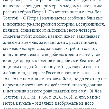
Например, сейчас российская власть выдвигает в
качестве героя для примера молодому поколению
россиян образ Петра І. Но вот что писал о нем Лев
Толстой: «С Петра I начинаются особенно близкие
и понятные ужасы русской истории. Беснующийся,
пьяный, сгнивший от сифилиса зверь четверть
столетия губит людей, казнит, жжет, закапывает
живыми в землю, заточает жену, распутничает,
мужеложествует сам, забавляясь, рубит головы,
кощунствует, ездит с подобием креста из чубуков в
виде детородных членов и подобиями Евангелий –
ящиком с водкой... коронует б...дь свою и своего
любовника, разоряет Россию и казнит сына... и не
только не поминают его злодейств, но до сих пор не
перестают восхваления доблестей этого чудовища,
и нет конца всякого рода памятников ему» (©Лев
Толстой, ПСС, М., 1936, т. 26, С. 568). И что, как же
Петра изучать – и дальше изображать из него