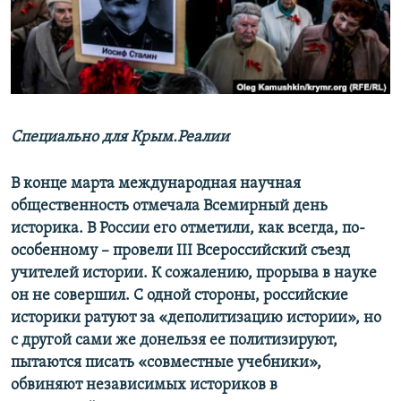
ПРИСОЕДИНЯЙТЕСЬ!
ПОБЕДИТЕЛЕЙ НЕ СУДЯТ?
КРЫМ.НЕПОКОРЕННЫЙ
ELIFBE
УКРАИНСКАЯ ПРОБЛЕМА КРЫМА
Все сайты RFE/RL
Специально для Крым.Реалии
В конце марта международная научная
общественность отмечала Всемирный день
историка. В России его отметили, как всегда, по-
особенному – провели III Всероссийский съезд
учителей истории. К сожалению, прорыва в науке
он не совершил. С одной стороны, российские
историки ратуют за «деполитизацию истории», но
с другой сами же донельзя ее политизируют,
пытаются писать «совместные учебники»,
обвиняют независимых историков в