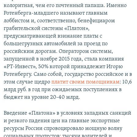
колоритная, чем его почтенный папаша. Именно
Ротенберга-младшего называют главным
лоббистом и, соответственно, бенефициаром
грабительской системы «Платон»,
предусматривающей взимание платы с
большегрузных автомобилей за проезд по
российским дорогам. Оператором системы,
запущенной в ноябре 2015 года, стала компания
«РТ-Инвест», 50% которой принадлежит Игорю
Ротенбергу. Само собой, государство российское и в
этом случае щедро
платит своим помощникам
: 10,6
млрд руб. в год при ожидаемых поступлениях в
бюджет на уровне 20-40 млрд.
Введение «Платона» в условиях западных санкций
и резкого падения цен на главные экспортные
ресурсы России спровоцировало мощную волну
социальных протестов: тысячи водителей и