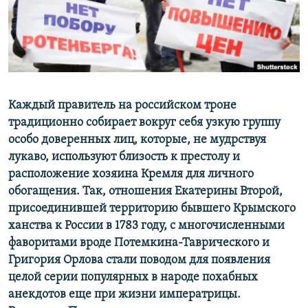
ПРИСОЕДИНЯЙТЕСЬ!
ПОБЕДИТЕЛЕЙ НЕ СУДЯТ?
КРЫМ.НЕПОКОРЕННЫЙ
ELIFBE
УКРАИНСКАЯ ПРОБЛЕМА КРЫМА
Все сайты RFE/RL
Каждый правитель на российском троне
традиционно собирает вокруг себя узкую группу
особо доверенных лиц, которые, не мудрствуя
лукаво, используют близость к престолу и
расположение хозяина Кремля для личного
обогащения. Так, отношения Екатерины Второй,
присоединившей территорию бывшего Крымского
ханства к России в 1783 году, с многочисленными
фаворитами вроде Потемкина-Таврического и
Григория Орлова стали поводом для появления
целой серии популярных в народе похабных
анекдотов еще при жизни императрицы.