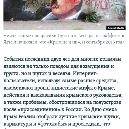
ПРИСОЕДИНЯЙТЕСЬ!
ПОБЕДИТЕЛЕЙ НЕ СУДЯТ?
КРЫМ.НЕПОКОРЕННЫЙ
ELIFBE
Неизвестные превратили Путина в Гитлера на граффити в
УКРАИНСКАЯ ПРОБЛЕМА КРЫМА
Ялте и написали, что «Крым не наш», 11 сентября 2015 года
Все сайты RFE/RL
События последних двух лет для многих крымчан
являются не только поводом для возмущения и
грусти, но и шуток и веселья. Интернет-
пользователи, используя самые разные средства,
высмеивают пропагандистские мифы о Крыме,
действия и высказывания крымского руководства,
а также проблемы, обострившиеся на полуострове
после «присоединения» к России. Ко Дню смеха
Крым.Реалии отобрали лучшие крымские шутки,
карикатуры и «фотожабы» и проследили, что