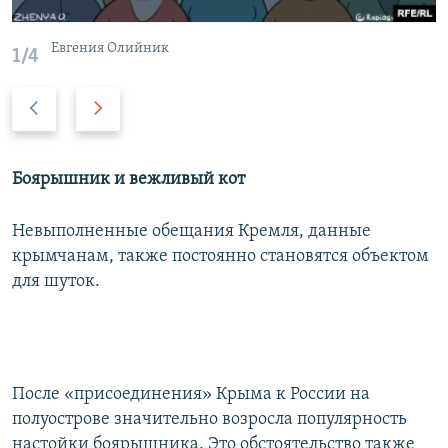
Евгения Олийник
1/4
П
С
р
л
е
е
д
д
Боярышник и вежливый кот
ы
у
д
ю
Невыполненные обещания Кремля, данные
у
щ
крымчанам, также постоянно становятся объектом
щ
и
для шуток.
и
й
й
с
с
л
л
а
После «присоединения» Крыма к России на
а
й
полуострове значительно возросла популярность
й
д
настойки боярышника. Это обстоятельство также