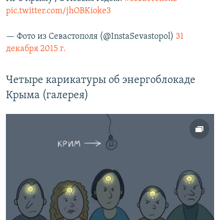
pic.twitter.com/jhOBKioke3
— Фото из Севастополя (@InstaSevastopol)
31
декабря 2015 г.
Четыре карикатуры об энергоблокаде
Крыма (галерея)