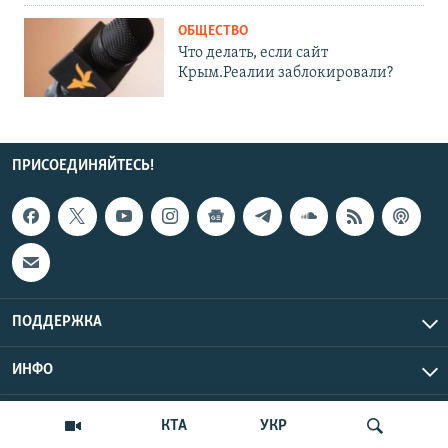
ОБЩЕСТВО
Что делать, если сайт
Крым.Реалии заблокировали?
ПРИСОЕДИНЯЙТЕСЬ!
ПОДДЕРЖКА
ИНФО
UTC+3
Copyright Крым.Реалии, 2026 | Все права защищены.
КТА
УКР