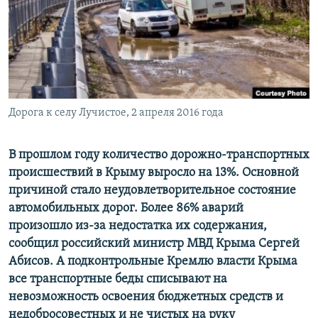
ПРИСОЕДИНЯЙТЕСЬ!
ПОБЕДИТЕЛЕЙ НЕ СУДЯТ?
КРЫМ.НЕПОКОРЕННЫЙ
ELIFBE
УКРАИНСКАЯ ПРОБЛЕМА КРЫМА
Все сайты RFE/RL
Дорога к селу Лучистое, 2 апреля 2016 года
В прошлом году количество дорожно-транспортных
происшествий в Крыму выросло на 13%. Основной
причиной стало неудовлетворительное состояние
автомобильных дорог. Более 86% аварий
произошло из-за недостатка их содержания,
сообщил российский министр МВД Крыма Сергей
Абисов. А подконтрольные Кремлю власти Крыма
все транспортные беды списывают на
невозможность освоения бюджетных средств и
недобросовестных и не чистых на руку