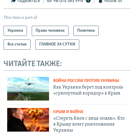
Поделиться
Читать без VPN
Follow us
This item is part of
Украина
Права человека
Политика
Все статьи
ГЛАВНОЕ ЗА СУТКИ
ЧИТАЙТЕ ТАКЖЕ:
ВОЙНА РОССИИ ПРОТИВ УКРАИНЫ
Как Украина берет под контроль
«сухопутный коридор» в Крым
КРЫМ И ВОЙНА
«Стереть Киев с лица земли». Кто
в Крыму хочет уничтожения
Украины