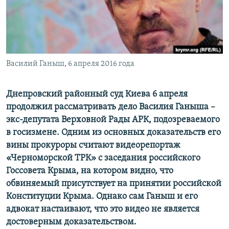
ПРИСОЕДИНЯЙТЕСЬ!
ПОБЕДИТЕЛЕЙ НЕ СУДЯТ?
КРЫМ.НЕПОКОРЕННЫЙ
ELIFBE
Василий Ганыш, 6 апреля 2016 года
УКРАИНСКАЯ ПРОБЛЕМА КРЫМА
Все сайты RFE/RL
Днепровский районный суд Киева 6 апреля
продолжил рассматривать дело Василия Ганыша –
экс-депутата Верховной Рады АРК, подозреваемого
в госизмене. Одним из основных доказательств его
вины прокуроры считают видеорепортаж
«Черноморской ТРК» с заседания российского
Госсовета Крыма, на котором видно, что
обвиняемый присутствует на принятии российской
Конституции Крыма. Однако сам Ганыш и его
адвокат настаивают, что это видео не является
достоверным доказательством.