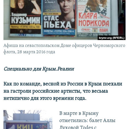
ПРИСОЕДИНЯЙТЕСЬ!
ПОБЕДИТЕЛЕЙ НЕ СУДЯТ?
КРЫМ.НЕПОКОРЕННЫЙ
ELIFBE
УКРАИНСКАЯ ПРОБЛЕМА КРЫМА
Все сайты RFE/RL
Афиша на севастопольском Доме офицеров Черноморского
флота, 28 марта 2016 года
Специально для Крым.Реалии
Как по команде, весной из России в Крым поехали
на гастроли российские артисты, что весьма
нетипично для этого времени года.
В марте в Крыму
отметились: балет Аллы
Духовой Todes с