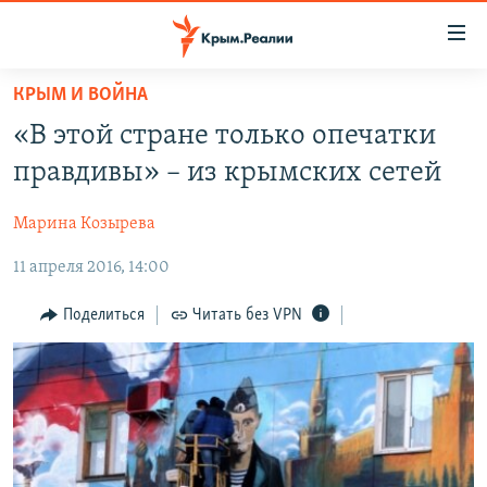
Доступность
ссылки
Вернуться
КРЫМ И ВОЙНА
к
НОВОСТИ
«В этой стране только опечатки
основному
СПЕЦПРОЕКТЫ
содержанию
правдивы» – из крымских сетей
ВОДА
Вернутся
ГРУЗ 200
к
Марина Козырева
ИСТОРИЯ
КАРТА ВОЕННЫХ ОБЪЕКТОВ КРЫМА
главной
11 апреля 2016, 14:00
ЕЩЕ
11 ЛЕТ ОККУПАЦИИ КРЫМА. 11 ИСТОРИЙ СОПРОТИВЛЕНИЯ
навигации
Вернутся
РАДІО СВОБОДА
ИНТЕРАКТИВ
Поделиться
Читать без VPN
к
КАК ОБОЙТИ БЛОКИРОВКУ
ИНФОГРАФИКА
поиску
ТЕЛЕПРОЕКТ КРЫМ.РЕАЛИИ
Українською
СОВЕТЫ ПРАВОЗАЩИТНИКОВ
Qırımtatar
ПРОПАВШИЕ БЕЗ ВЕСТИ