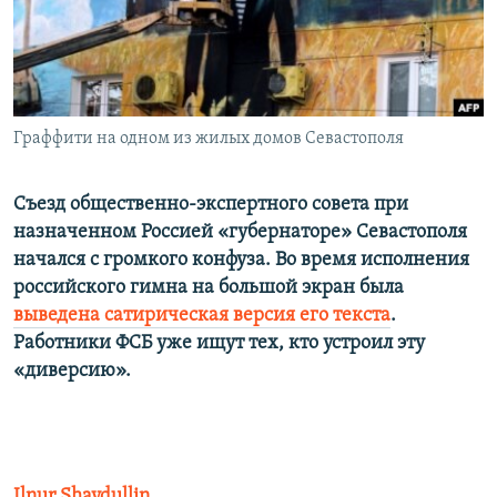
ПРИСОЕДИНЯЙТЕСЬ!
ПОБЕДИТЕЛЕЙ НЕ СУДЯТ?
КРЫМ.НЕПОКОРЕННЫЙ
ELIFBE
Граффити на одном из жилых домов Севастополя
УКРАИНСКАЯ ПРОБЛЕМА КРЫМА
Все сайты RFE/RL
Съезд общественно-экспертного совета при
назначенном Россией «губернаторе» Севастополя
начался с громкого конфуза. Во время исполнения
российского гимна на большой экран была
выведена сатирическая версия его текста
.
Работники ФСБ уже ищут тех, кто устроил эту
«диверсию».
Ilnur Shaydullin