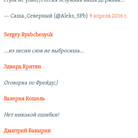
стула не упал))Россия безумная наша Держава...
— Саша_Северный (@Aleks_SPb)
9 апреля 2016 г.
Sergey Ryabchenyuk
...из песни слов не выбросишь...
Эдвард Критян
Оговорка по Фрейду;)
Валерия Кошель
Нет никакой ошибки!
Дмитрий Бавырин