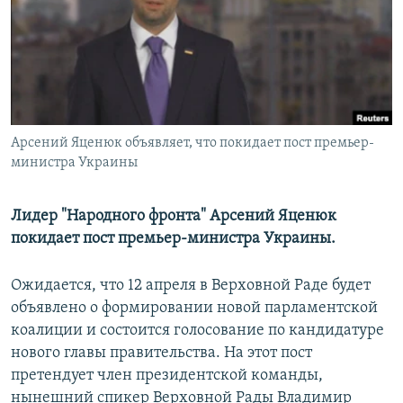
ПРИСОЕДИНЯЙТЕСЬ!
ПОБЕДИТЕЛЕЙ НЕ СУДЯТ?
КРЫМ.НЕПОКОРЕННЫЙ
ELIFBE
УКРАИНСКАЯ ПРОБЛЕМА КРЫМА
Все сайты RFE/RL
Арсений Яценюк объявляет, что покидает пост премьер-
министра Украины
Лидер "Народного фронта" Арсений Яценюк
покидает пост премьер-министра Украины.
Ожидается, что 12 апреля в Верховной Раде будет
объявлено о формировании новой парламентской
коалиции и состоится голосование по кандидатуре
нового главы правительства. На этот пост
претендует член президентской команды,
нынешний спикер Верховной Рады Владимир