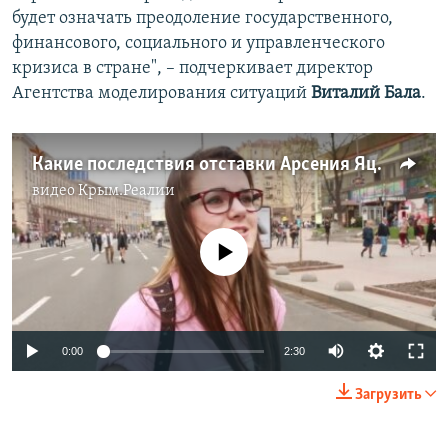
будет означать преодоление государственного,
финансового, социального и управленческого
кризиса в стране", – подчеркивает директор
Агентства моделирования ситуаций
Виталий Бала
.
Какие последствия отставки Арсения Яценюка? (опрос)
видео
Крым.Реалии
No media source currently available
0:00
2:30
Загрузить