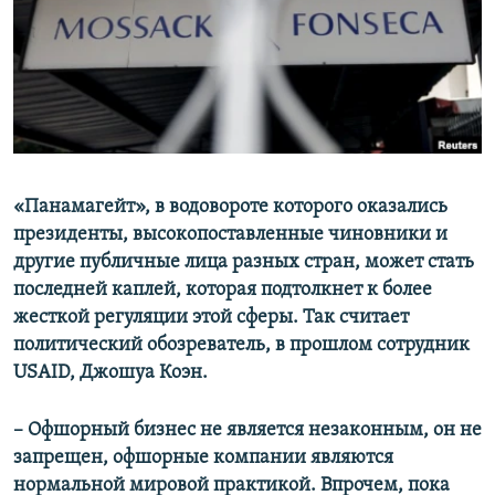
ПРИСОЕДИНЯЙТЕСЬ!
ПОБЕДИТЕЛЕЙ НЕ СУДЯТ?
КРЫМ.НЕПОКОРЕННЫЙ
ELIFBE
УКРАИНСКАЯ ПРОБЛЕМА КРЫМА
Все сайты RFE/RL
«Панамагейт», в водовороте которого оказались
президенты, высокопоставленные чиновники и
другие публичные лица разных стран, может стать
последней каплей, которая подтолкнет к более
жесткой регуляции этой сферы. Так считает
политический обозреватель, в прошлом сотрудник
USAID, Джошуа Коэн.
– Офшорный бизнес не является незаконным, он не
запрещен, офшорные компании являются
нормальной мировой практикой. Впрочем, пока