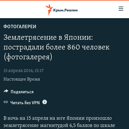
Доступность
ссылки
Вернуться
ФОТОГАЛЕРЕИ
к
НОВОСТИ
Землетрясение в Японии:
основному
СПЕЦПРОЕКТЫ
содержанию
пострадали более 860 человек
ВОДА
Вернутся
ГРУЗ 200
(фотогалерея)
к
ИСТОРИЯ
КАРТА ВОЕННЫХ ОБЪЕКТОВ КРЫМА
главной
15 апреля 2016, 15:17
ЕЩЕ
11 ЛЕТ ОККУПАЦИИ КРЫМА. 11 ИСТОРИЙ СОПРОТИВЛЕНИЯ
навигации
Настоящее Время
Вернутся
РАДІО СВОБОДА
ИНТЕРАКТИВ
к
Поделиться
КАК ОБОЙТИ БЛОКИРОВКУ
ИНФОГРАФИКА
поиску
Читать без VPN
ТЕЛЕПРОЕКТ КРЫМ.РЕАЛИИ
Українською
СОВЕТЫ ПРАВОЗАЩИТНИКОВ
В ночь на 15 апреля на юге Японии произошло
Qırımtatar
ПРОПАВШИЕ БЕЗ ВЕСТИ
землетрясение магнитудой 6,5 баллов по шкале