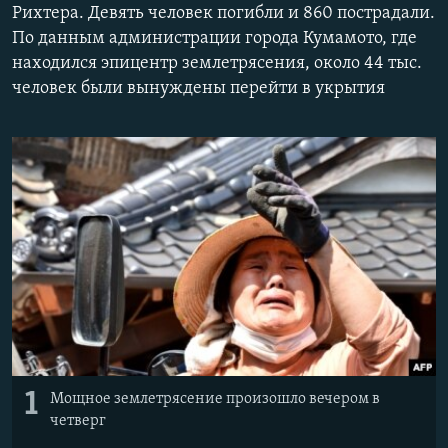
Рихтера. Девять человек погибли и 860 пострадали.
ПРИСОЕДИНЯЙТЕСЬ!
ПОБЕДИТЕЛЕЙ НЕ СУДЯТ?
По данным администрации города Кумамото, где
КРЫМ.НЕПОКОРЕННЫЙ
находился эпицентр землетрясения, около 44 тыс.
человек были вынуждены перейти в укрытия
ELIFBE
УКРАИНСКАЯ ПРОБЛЕМА КРЫМА
Все сайты RFE/RL
1
Мощное землетрясение произошло вечером в
четверг