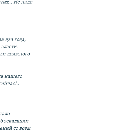
ит... Не надо
а два года,
 власти.
али должного
ив нашего
ейчас!..
тало
об эскалации
ений со всем