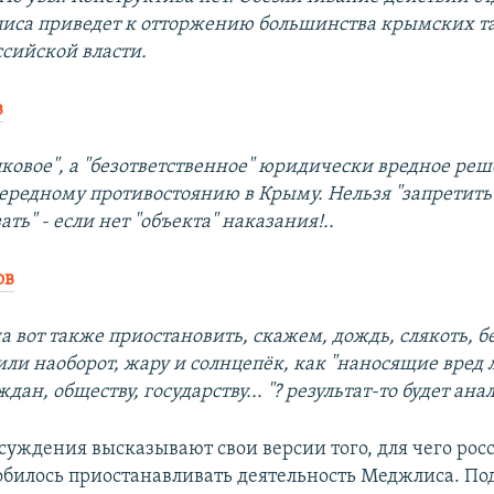
иса приведет к отторжению большинства крымских та
сийской власти.
в
лковое", а "безответственное" юридически вредное реш
ередному противостоянию в Крыму. Нельзя "запретить" 
ать" - если нет "объекта" наказания!..
ов
а вот также приостановить, скажем, дождь, слякоть, б
или наоборот, жару и солнцепёк, как "наносящие вред 
дан, обществу, государству... "? результат-то будет ан
суждения высказывают свои версии того, для чего рос
обилось приостанавливать деятельность Меджлиса. По