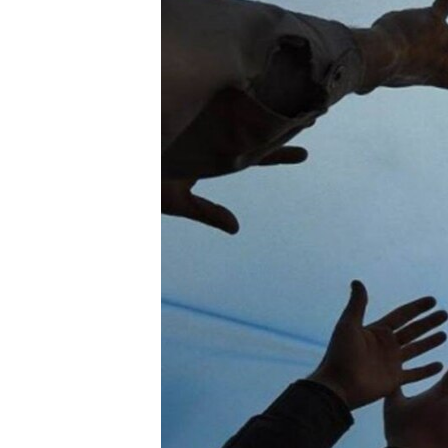
ПОБЕДИТЕЛЕЙ НЕ СУДЯТ?
КРЫМ.НЕПОКОРЕННЫЙ
ELIFBE
УКРАИНСКАЯ ПРОБЛЕМА КРЫМА