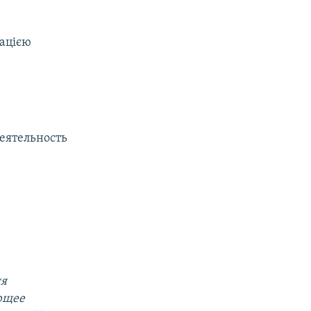
ацією
еятельность
ия
яющее