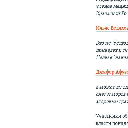
членов меджл
Крымской Рос
Ильяс Беляло
Это не "бесто
приведет к оч
Нельзя "наказ
Джафер Афуз
а может ли он
снег и мороз 
здоровью граж
Участники об
власти понад