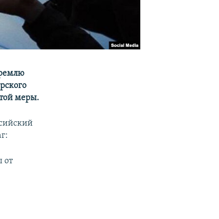
Кремлю
рского
той меры.
сийский
г:
 от