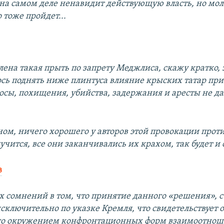
на самом деле ненавидит действующую власть, но молч
о тоже пройдет...
влена такая прыть по запрету Меджлиса, скажу кратко, з
ось поднять ниже плинтуса влияние крыских татар при
осы, похищения, убийства, задержания и аресты не д
дном, ничего хорошего у авторов этой провокации прот
учится, все они заканчивались их крахом, так будет и с
в
их сомнений в том, что принятие данного «решения», с
ключительно по указке Кремля, что свидетельствует 
го окружением конфронтационных форм взаимоотнош