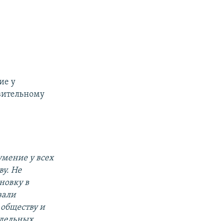
ие у
авительному
умение у всех
ву. Не
новку в
вали
 обществу и
тдельных