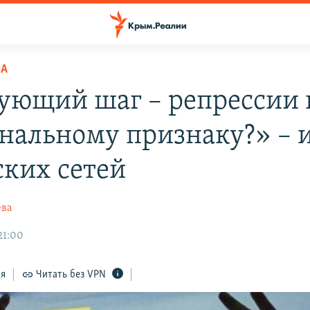
НА
ующий шаг – репрессии 
нальному признаку?» – 
ких сетей
ева
21:00
ся
Читать без VPN