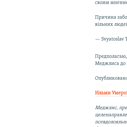
своим мнени
Причина забо
вільних люде
— Svyatoslav 
Предполагаю,
Меджлиса до р
Опубликован
Ильми Умеро
Меджлис, пре
целенаправле
псевдолояльно