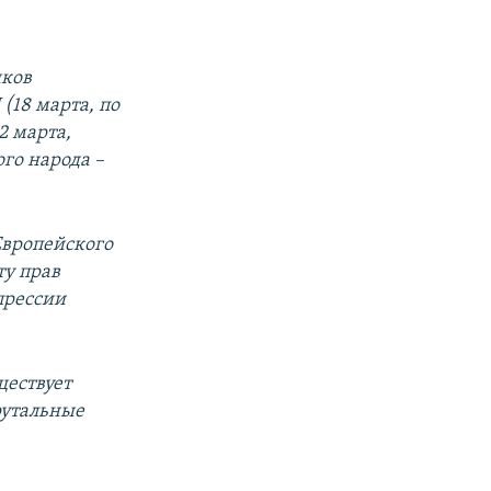
иков
(18 марта, по
2 марта,
го народа –
Европейского
ту прав
прессии
ществует
рутальные