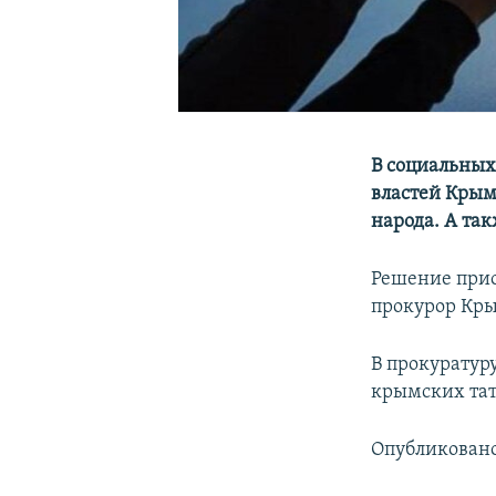
В социальных
властей Крым
народа. А та
Решение прио
прокурор Кры
В прокуратур
крымских тат
Опубликован