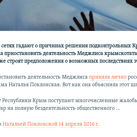
 сетях гадают о причинах решения подконтрольных 
а приостановить деятельность Меджлиса крымскотата
кже строят предположения о возможных последствиях э
становить деятельность Меджлиса
приняла лично
рос
ма Наталья Поклонская. Вот как она объяснила этот ша
у Республики Крым поступают многочисленные жалобы
ар на полную бездеятельность общественного ...
о
Натальей Поклонской
14 апреля 2016 г.