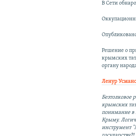
В Сети обнар
Оккупационны
Опубликован
Решение о пр
крымских тата
органу народ
Ленур Усман
Безтолковое р
крымских тат
понимание в 
Крыму. Логич
инструмент "
государству?