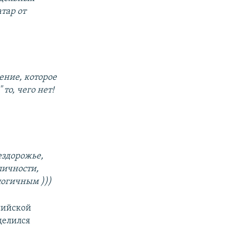
тар от
ение, которое
то, чего нет!
ездорожье,
личности,
алогичным )))
сийской
делился