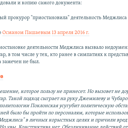
одовали и копию самого документа:
й прокурор "приостановила" деятельность Меджлиса
о
Османом Пашаевым
13 апреля 2016 г.
иостановке деятельности Меджлиса вызвало недоумен
р, в том числе у тех, кто ранее в симпатиях к предст
а замечен не был.
ов
ешение, которое пользу не принесет. Но вызовет не до
ар. Такой подход сыграет на руку Джемилеву и Чубаро
политологии Поклонская усугубит политическую обста
ней было бы пройти по персоналям, которые использо
Меджлиса" в личных корыстных целях и причили вред
! Но увы. Конструктива нет. Обезличивание действий о