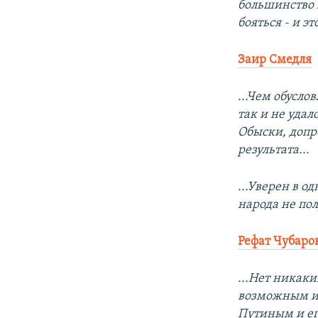
большинство 
бояться - и эт
Заир Смедля
...Чем обусло
так и не удал
Обыски, допр
результата...
...Уверен в о
народа не пол
Рефат Чубаро
...Нет никак
возможным ис
Путиным и е