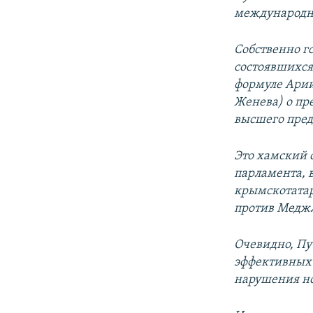
международн
Собственно г
состоявшихся 
формуле Арии
Женева) о пр
высшего пред
Это хамский 
парламента, 
крымскотатар
против Меджл
Очевидно, Пут
эффективных 
нарушения н