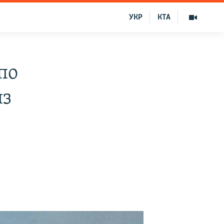
УКР
КТА
по
из