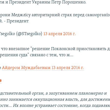
ем и Президент Украины Петр Порошенко.
рони Меджлісу авторитарний страх перед самоорганіз
й. - Президент
Tsegolko (@STsegolko)
13 апреля 2016 г.
 что внезапное "решение Поклонской приостановить д
ешения суда" связано с тем, что м...
о
Айдером Муждабаевым
13 апреля 2016 г.
в
дставительный орган, а запугиванием планомерно и
нно занимается оккупационная власть, для достижен
сти... Их вполне устраивает состояние, когда подавл