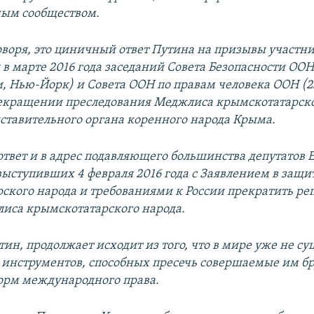
ым сообществом.
оворя, это циничный ответ Путина на призывы участн
в марте 2016 года заседаний Совета Безопасности ООН 
, Нью-Йорк) и Совета ООН по правам человека ООН (2
екращении преследования Меджлиса крымскотатарско
ставительного органа коренного народа Крыма.
ответ и в адрес подавляющего большинства депутатов 
выступивших 4 февраля 2016 года с Заявлением в защи
ского народа и требованиями к России прекратить ре
иса крымскотатарского народа.
ин, продолжает исходит из того, что в мире уже не су
инструментов, способных пресечь совершаемые им б
орм международного права.